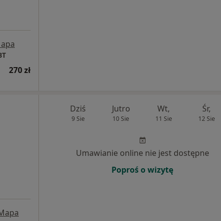
apa
BT
270 zł
Dziś
Jutro
Wt,
Śr,
9 Sie
10 Sie
11 Sie
12 Sie
Umawianie online nie jest dostępne
Poproś o wizytę
Mapa