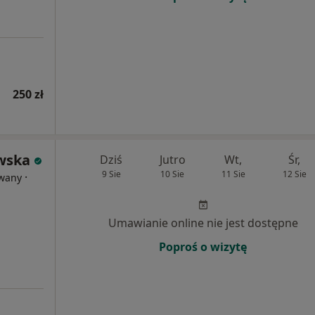
250 zł
wska
Dziś
Jutro
Wt,
Śr,
9 Sie
10 Sie
11 Sie
12 Sie
·
owany
Umawianie online nie jest dostępne
Poproś o wizytę