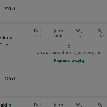
200 zł
Dziś
Jutro
Wt,
Śr,
9 Sie
10 Sie
11 Sie
12 Sie
ńska
wany,
Umawianie online nie jest dostępne
Poproś o wizytę
220 zł
ski
Dziś
Jutro
Wt,
Śr,