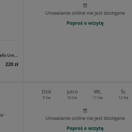
Umawianie online nie jest dostępne
Poproś o wizytę
Specjalistyczny Gabinet Psychologiczny "Strefa Umysłu"
220 zł
Dziś
Jutro
Wt,
Śr,
9 Sie
10 Sie
11 Sie
12 Sie
·
ta
Umawianie online nie jest dostępne
Poproś o wizytę