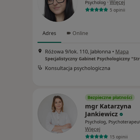
·
Więcej
Psycholog
5 opinii
Adres
Online
Różowa 9/lok. 110, Jabłonna
•
Mapa
Konsultacja psychologiczna
Bezpieczne płatności
mgr Katarzyna
Jankiewicz
Psycholog, Psychoterapeu
Więcej
15 opinii