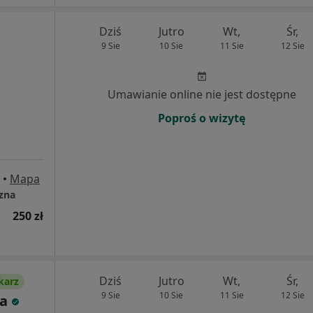
Dziś
Jutro
Wt,
Śr,
9 Sie
10 Sie
11 Sie
12 Sie
Umawianie online nie jest dostępne
Poproś o wizytę
•
Mapa
czna
250 zł
Dziś
Jutro
Wt,
Śr,
karz
9 Sie
10 Sie
11 Sie
12 Sie
a