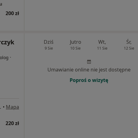
u
200 zł
rczyk
Dziś
Jutro
Wt,
Śr,
9 Sie
10 Sie
11 Sie
12 Sie
·
olog
Umawianie online nie jest dostępne
Poproś o wizytę
4/7, Legionowo
•
Mapa
220 zł