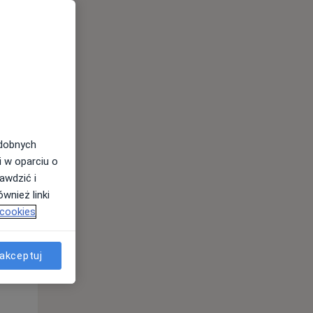
odobnych
i w oparciu o
awdzić i
wnież linki
 cookies
Czw,
Pt,
Sob,
13 Sie
14 Sie
15 Sie
akceptuj