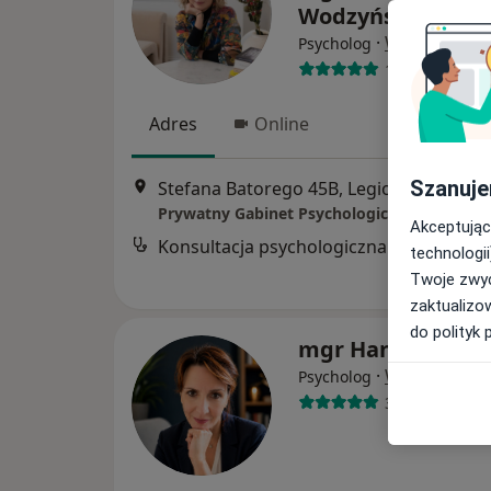
Wodzyńska
·
Więcej
Psycholog
12 opinii
Adres
Online
Szanuje
Stefana Batorego 45B, Legionowo
•
Map
Prywatny Gabinet Psychologiczny
Akceptując
Konsultacja psychologiczna
technologii
Twoje zwyc
zaktualizo
do polityk 
mgr Hanna Głos
·
Więcej
Psycholog
36 opinii