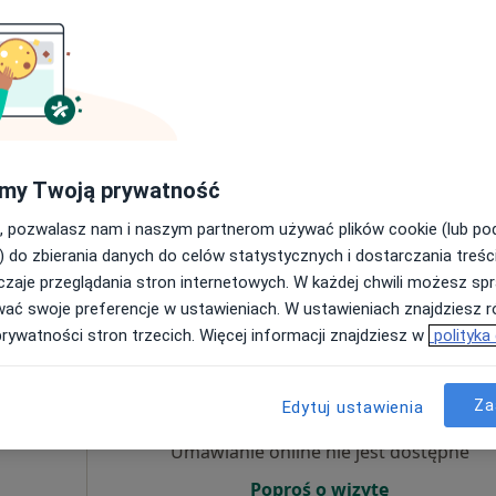
Umawianie online nie jest dostępne
Poproś o wizytę
my Twoją prywatność
a
, pozwalasz nam i naszym partnerom używać plików cookie (lub p
210 zł
) do zbierania danych do celów statystycznych i dostarczania treśc
zaje przeglądania stron internetowych. W każdej chwili możesz spr
wać swoje preferencje w ustawieniach. W ustawieniach znajdziesz ró
prywatności stron trzecich. Więcej informacji znajdziesz w
polityka
Dziś
Jutro
Wt,
Śr,
9 Sie
10 Sie
11 Sie
12 Sie
Za
Edytuj ustawienia
Umawianie online nie jest dostępne
Poproś o wizytę