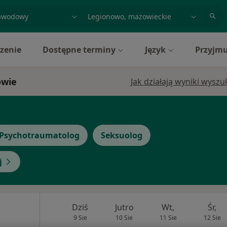
acja, badanie lub nazwisko
miasto lub dzielnica
zenie
Dostępne terminy
Język
Przyjmu
owie
Jak działają wyniki wysz
Psychotraumatolog
Seksuolog
j
Dziś
Jutro
Wt,
Śr,
9 Sie
10 Sie
11 Sie
12 Sie