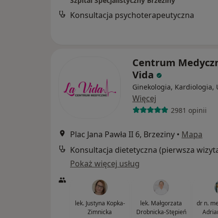
Szpital Specjalistyczny Brzeziny
Konsultacja psychoterapeutyczna
Centrum Medyczn
Vida
Ginekologia, Kardiologia, 
Więcej
2981 opinii
Plac Jana Pawła II 6, Brzeziny
•
Mapa
Konsultacja dietetyczna (pierwsza wizyt
Pokaż więcej usług
lek. Justyna Kopka-
lek. Małgorzata
dr n. med
Zimnicka
Drobnicka-Stępień
Adria