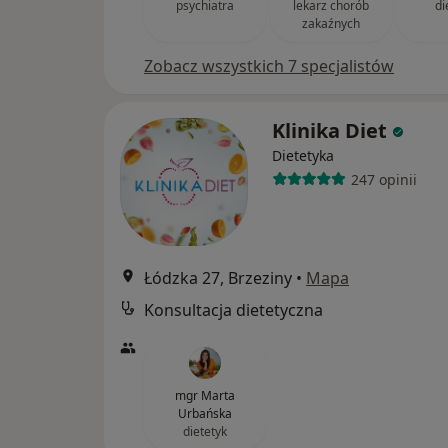
psychiatra
lekarz chorób
di
zakaźnych
Zobacz wszystkich 7 specjalistów
Klinika Diet
Dietetyka
247 opinii
Łódzka 27, Brzeziny
•
Mapa
Konsultacja dietetyczna
mgr Marta
Urbańska
dietetyk