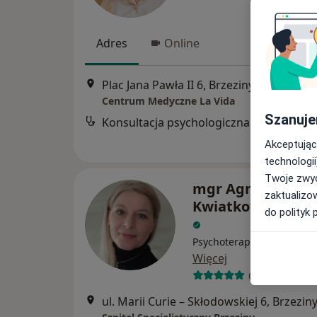
Adres
Online
Plac Jana Pawła II 6, Brzeziny
•
Mapa
Centrum Medyczne La Vida
Szanuje
Konsultacja psychologiczna
Akceptując
technologii
Twoje zwyc
mgr Agnieszka
zaktualizo
Kwiatkowska-Mil
do polityk 
Psychoterapeuta, Psychol
Więcej
6 opinii
ul. Marii Curie – Skłodowskiej 6, Brzezin