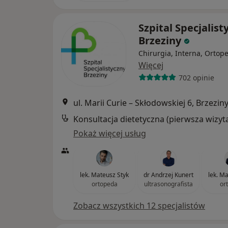
Szpital Specjalist
Brzeziny
Chirurgia, Interna, Ortop
Więcej
702 opinie
ul. Marii Curie – Skłodowskiej 6, Brzezin
Konsultacja dietetyczna (pierwsza wizyt
Pokaż więcej usług
lek. Mateusz Styk
dr Andrzej Kunert
lek. M
ortopeda
ultrasonografista
or
Zobacz wszystkich 12 specjalistów