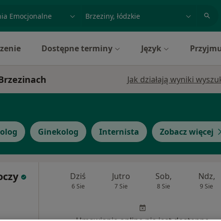
acja, badanie lub nazwisko
miasto lub dzielnica
zenie
Dostępne terminy
Język
Przyjmu
 Brzezinach
Jak działają wyniki wysz
olog
Ginekolog
Internista
Zobacz więcej
oczy
Dziś
Jutro
Sob,
Ndz,
6 Sie
7 Sie
8 Sie
9 Sie
Umawianie online nie jest dostępne