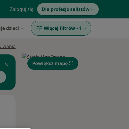
Zaloguj się
Dla profesjonalistów
je dzieci
Więcej filtrów
•
1
ukiwania
Powiększ mapę
Pon,
Wt,
Śr,
10 Sie
11 Sie
12 Sie