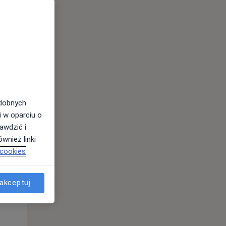
odobnych
i w oparciu o
awdzić i
Pon,
Wt,
Śr,
wnież linki
10 Sie
11 Sie
12 Sie
 cookies
akceptuj