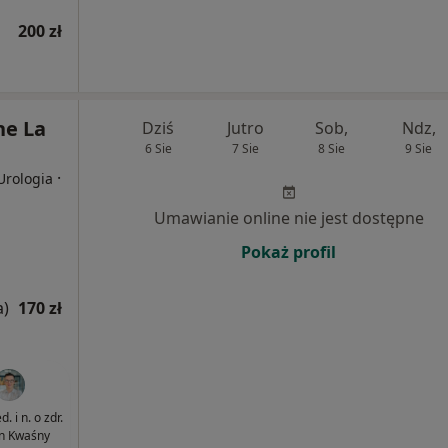
200 zł
e La
Dziś
Jutro
Sob,
Ndz,
6 Sie
7 Sie
8 Sie
9 Sie
·
Urologia
Umawianie online nie jest dostępne
Pokaż profil
a)
170 zł
. i n. o zdr.
n Kwaśny