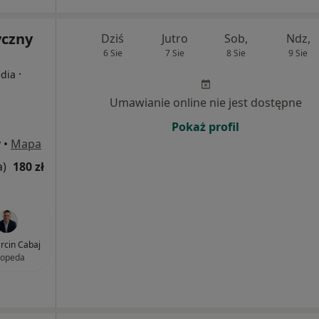
yczny
Dziś
Jutro
Sob,
Ndz,
6 Sie
7 Sie
8 Sie
9 Sie
·
edia
Umawianie online nie jest dostępne
Pokaż profil
y
•
Mapa
a)
180 zł
arcin Cabaj
topeda