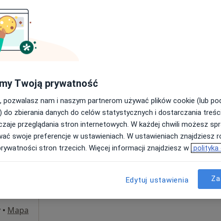
Poproś o wizytę
my Twoją prywatność
200 zł
, pozwalasz nam i naszym partnerom używać plików cookie (lub p
) do zbierania danych do celów statystycznych i dostarczania treśc
zaje przeglądania stron internetowych. W każdej chwili możesz spr
Dziś
Jutro
Sob,
Ndz,
wać swoje preferencje w ustawieniach. W ustawieniach znajdziesz ró
brandt
6 Sie
7 Sie
8 Sie
9 Sie
prywatności stron trzecich. Więcej informacji znajdziesz w
polityka
·
og
Umawianie online nie jest dostępne
Za
Edytuj ustawienia
Poproś o wizytę
y
•
Mapa