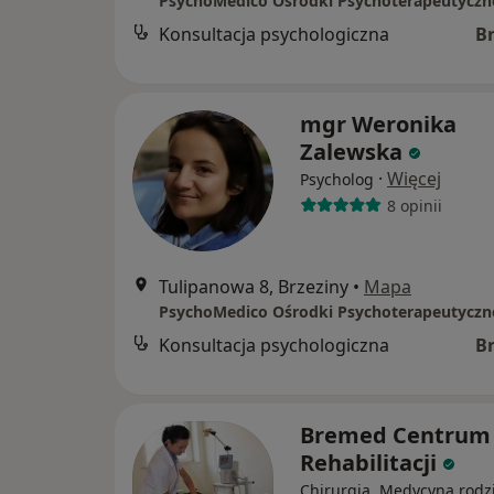
PsychoMedico Ośrodki Psychoterapeutyczn
Konsultacja psychologiczna
B
mgr Weronika
Zalewska
·
Więcej
Psycholog
8 opinii
Tulipanowa 8, Brzeziny
•
Mapa
PsychoMedico Ośrodki Psychoterapeutyczn
Konsultacja psychologiczna
B
Bremed Centrum
Rehabilitacji
Chirurgia, Medycyna rodz