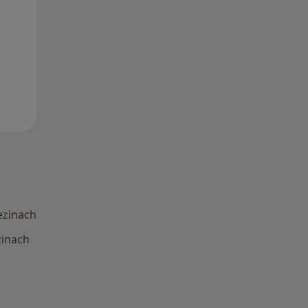
ezinach
zinach