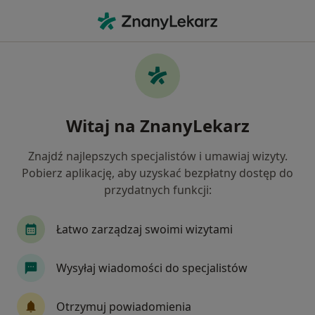
Me
Tłuszczaki • Brzeziny, łódzkie
Filtry
• 1
Ubezpieczenie
Map
Tłuszczaki specjaliści w Brzezinach
Witaj na ZnanyLekarz
Jak działają wyniki wyszukiwania
Znajdź najlepszych specjalistów i umawiaj wizyty.
Pobierz aplikację, aby uzyskać bezpłatny dostęp do
Jakiego specjalisty szukasz?
przydatnych funkcji:
Chirurg
Proktolog
Onkolog
Urolog
Łatwo zarządzaj swoimi wizytami
Wysyłaj wiadomości do specjalistów
Otrzymuj powiadomienia