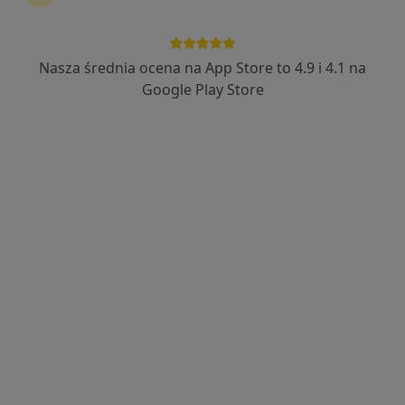
Nasza średnia ocena na App Store to 4.9 i 4.1 na
Bezpieczne płatności
Google Play Store
dr n. med. Ewa Machała
·
Więcej
Chirurg
2 opinie
Brzezińska 5/15, Łódź
•
Mapa
GRAND MEDICAL CLINIC
Konsultacja chirurgiczna
300 zł
Specjalista nie oferuje umawiania online pod tym adresem.
Poproś o wizytę