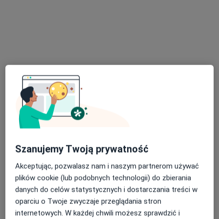
lek. Miłosz Sokołowski
Chirurg, Proktolog
25 opinii
Piłsudskiego 138, Budynek Stadionu Widzewa, Wejście nr 2, Łódź
•
Mapa
Avete Centrum Medyczne
Konsultacja proktologiczna
250 zł
Specjalista nie oferuje umawiania online pod tym adresem.
Szanujemy Twoją prywatność
Poproś o wizytę
Akceptując, pozwalasz nam i naszym partnerom używać
plików cookie (lub podobnych technologii) do zbierania
danych do celów statystycznych i dostarczania treści w
oparciu o Twoje zwyczaje przeglądania stron
internetowych. W każdej chwili możesz sprawdzić i