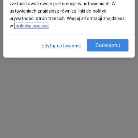
zaktualizować swoje preferencje w ustawieniach. W
ustawieniach znajdziesz również linki do polityk
prywatności stron trzecich. Więcej informacji znajdziesz
w
polityka cookies
lek. Aleksander Gruchała
·
Lekarz wykonujący zabiegi medycyny estetycznej, Chirurg
Zaakceptuj
Edytuj ustawienia
Więcej
190 opinii
Pomorska 251, Łódź
•
Mapa
Oddział Chirurgii Onkologicznej, Oddzial Chirurgii Piersi - CENTRALNY SZPITAL KLINICZNY CKD
Konsultacja chirurgiczna
Brak ceny
Specjalista nie oferuje umawiania online pod tym adresem.
Poproś o wizytę