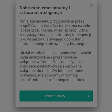
żylaki w Brzezinach
Dobrostan emocjonalny i
sztuczna inteligencja
Hemoroidy w Brzezinach
Niniejsza ankieta, przygotowana przez
Rak żołądka w Brzezinach
zespół Patient Care Doctoralia, ma na celu
lepsze zrozumienie, w jaki sposób ludzie
Więcej (15)
korzystają z narzędzi sztucznej inteligencji
Więcej w kategorii: Schorzenia w Brzezinach
jako wsparcia dla swojego dobrostanu
emocjonalnego i zdrowia psychicznego.
Udział w ankiecie jest anonimowy, a wyniki
Strona Główna
Choroby
Tłuszczaki
Brzeziny
Zmień miasto
Zmień m
będą analizowane i prezentowane
wyłącznie w formie zbiorczej. Pytania
dotyczące nastolatków są skierowane
wyłącznie do rodziców lub opiekunów
prawnych. Nie zbieramy informacji
bezpośrednio od osób niepełnoletnich.
Serwis
Start survey
Regulamin
Polityka prywatności pacjentów
Polityka prywatności profesjonalistów