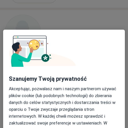
dr n. med. Joanna Błaszak
·
Więcej
Kardiolog
15 opinii
Szanujemy Twoją prywatność
Tadeusza Wendy 15, Gdynia
•
Mapa
Akceptując, pozwalasz nam i naszym partnerom używać
Centrum Medyczno-Rehabilitacyjne MED-REH
plików cookie (lub podobnych technologii) do zbierania
Konsultacja kardiologiczna
250 zł
danych do celów statystycznych i dostarczania treści w
oparciu o Twoje zwyczaje przeglądania stron
Specjalista nie oferuje umawiania online pod tym adresem.
internetowych. W każdej chwili możesz sprawdzić i
Poproś o wizytę
zaktualizować swoje preferencje w ustawieniach. W