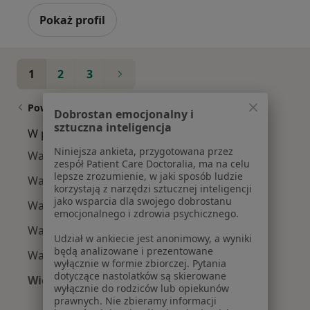
Pokaż profil
1
2
3
Powiązane wyszukiwania
Dobrostan emocjonalny i
sztuczna inteligencja
W pobliżu Gdyni
Niniejsza ankieta, przygotowana przez
Wady serca w Gdańsku
zespół Patient Care Doctoralia, ma na celu
lepsze zrozumienie, w jaki sposób ludzie
Wady serca w Wejherowie
korzystają z narzędzi sztucznej inteligencji
jako wsparcia dla swojego dobrostanu
Wady serca w Kartuzach
emocjonalnego i zdrowia psychicznego.
Wady serca w Sopocie
Udział w ankiecie jest anonimowy, a wyniki
będą analizowane i prezentowane
Wady serca w Pruszczu Gdańskim
wyłącznie w formie zbiorczej. Pytania
dotyczące nastolatków są skierowane
Więcej (7)
wyłącznie do rodziców lub opiekunów
Więcej w kategorii: W pobliżu Gdyni
prawnych. Nie zbieramy informacji