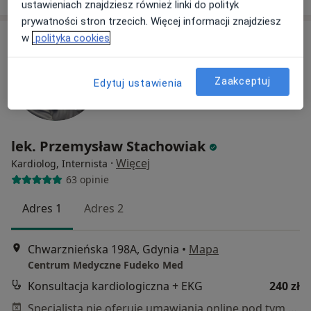
ustawieniach znajdziesz również linki do polityk
prywatności stron trzecich. Więcej informacji znajdziesz
w
polityka cookies
Zaakceptuj
Edytuj ustawienia
lek. Przemysław Stachowiak
·
Więcej
Kardiolog, Internista
63 opinie
Adres 1
Adres 2
Chwarznieńska 198A, Gdynia
•
Mapa
Centrum Medyczne Fudeko Med
Konsultacja kardiologiczna + EKG
240 zł
Specjalista nie oferuje umawiania online pod tym adresem.