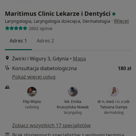
Maritimus Clinic Lekarze i Dentyści
·
Więcej
Laryngologia, Laryngologia dziecięca, Dermatologia
2602 opinie
Adres 1
Adres 2
Żwirki i Wigury 3, Gdynia
•
Mapa
Konsultacja diabetologiczna
180 zł
Pokaż więcej usług
Filip Wojno
lek. Emilia
dr n. med. i n. o zdr.
radiolog
Kruszyńska-Nowak
Tatsiana Damps
laryngolog
dermatolog
Zobacz wszystkich 17 specjalistów
Brak dostępnych specjalistów z wolnymi terminami w tym centrum medycznym.