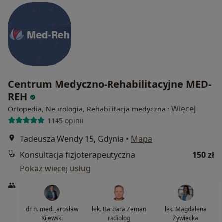
Centrum Medyczno-Rehabilitacyjne MED-
REH
·
Więcej
Ortopedia, Neurologia, Rehabilitacja medyczna
1145 opinii
Tadeusza Wendy 15, Gdynia
•
Mapa
Konsultacja fizjoterapeutyczna
150 zł
Pokaż więcej usług
dr n. med. Jarosław
lek. Barbara Zeman
lek. Magdalena
Kijewski
radiolog
Żywiecka