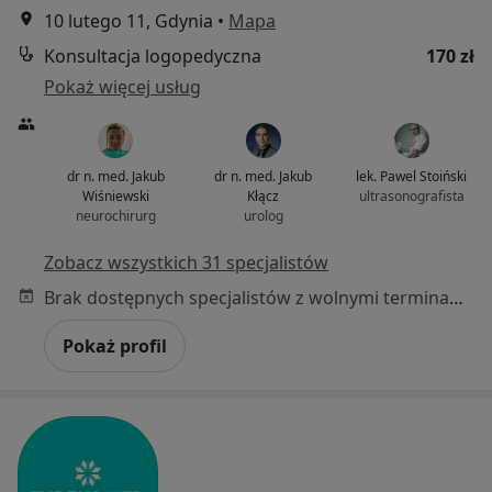
10 lutego 11, Gdynia
•
Mapa
Konsultacja logopedyczna
170 zł
Pokaż więcej usług
dr n. med. Jakub
dr n. med. Jakub
lek. Pawel Stoiński
Wiśniewski
Kłącz
ultrasonografista
neurochirurg
urolog
Zobacz wszystkich 31 specjalistów
Brak dostępnych specjalistów z wolnymi terminami w tym centrum medycznym.
Pokaż profil