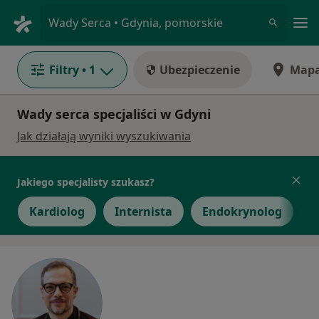
Me
Wady Serca • Gdynia, pomorskie
Filtry
• 1
Ubezpieczenie
Map
Wady serca specjaliści w Gdyni
Jak działają wyniki wyszukiwania
Jakiego specjalisty szukasz?
Kardiolog
Internista
Endokrynolog
N