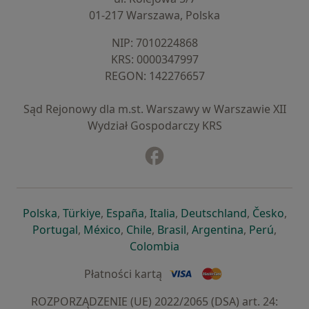
01-217 Warszawa, Polska
NIP: ⁠7010224868
KRS: ⁠0000347997
REGON: ⁠142276657
Sąd Rejonowy dla m.st. Warszawy w Warszawie XII
Wydział Gospodarczy KRS
Facebook
otwiera się w nowej karcie
otwiera się w nowej karcie
otwiera się w nowej karcie
otwiera się w nowej karcie
otwiera się w nowej karci
otwiera się
otwi
Polska
,
Türkiye
,
España
,
Italia
,
Deutschland
,
Česko
,
otwiera się w nowej karcie
otwiera się w nowej karcie
otwiera się w nowej karcie
otwiera się w nowej kar
otwiera się 
otwier
Portugal
,
México
,
Chile
,
Brasil
,
Argentina
,
Perú
,
otwiera się w nowej karc
Colombia
Płatności kartą
ROZPORZĄDZENIE (UE) 2022/2065 (DSA) art. 24: