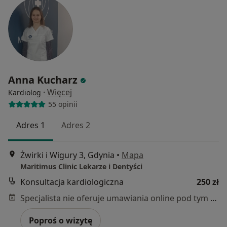
Anna Kucharz
·
Więcej
Kardiolog
55 opinii
Adres 1
Adres 2
Żwirki i Wigury 3, Gdynia
•
Mapa
Maritimus Clinic Lekarze i Dentyści
Konsultacja kardiologiczna
250 zł
Specjalista nie oferuje umawiania online pod tym adresem.
Poproś o wizytę