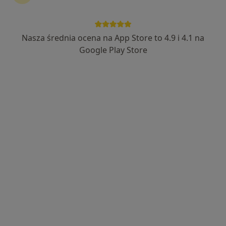
Nasza średnia ocena na App Store to 4.9 i 4.1 na
mgr Jakub Ciołczyk
Google Play Store
·
Więcej
Fizjoterapeuta
24 opinie
Zwycięstwa 38A, Czeladź
•
Mapa
Jakub Ciołczyk Fizjo-Med Usługi Rehabilitacyjne Salon Medyczny
Konsultacja fizjoterapeutyczna
160 zł
Specjalista nie oferuje umawiania online pod tym adresem.
Poproś o wizytę