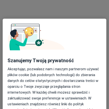
Skupienie na pacjencie
mgr Olga Hojszyk
·
Więcej
Fizjoterapeuta
55 opinii
Władysława Reymonta 29, Dąbrowa Górnicza
•
Mapa
OH Fizjo Olga Hojszyk
Konsultacja fizjoterapeutyczna
170 zł
Szanujemy Twoją prywatność
Specjalista nie oferuje umawiania online pod tym adresem.
Akceptując, pozwalasz nam i naszym partnerom używać
Poproś o wizytę
plików cookie (lub podobnych technologii) do zbierania
danych do celów statystycznych i dostarczania treści w
oparciu o Twoje zwyczaje przeglądania stron
internetowych. W każdej chwili możesz sprawdzić i
zaktualizować swoje preferencje w ustawieniach. W
ustawieniach znajdziesz również linki do polityk