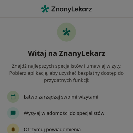
Me
Rwa Udowa • Dąbrowa Górnicza, śląskie
Filtry
• 1
Ubezpieczenie
Map
Rwa udowa specjaliści w Dąbrowie Górniczej
Witaj na ZnanyLekarz
Jak działają wyniki wyszukiwania
Znajdź najlepszych specjalistów i umawiaj wizyty.
Pobierz aplikację, aby uzyskać bezpłatny dostęp do
Jakiego specjalisty szukasz?
przydatnych funkcji:
Fizjoterapeuta
Neurolog
Ortopeda
I
Łatwo zarządzaj swoimi wizytami
Wysyłaj wiadomości do specjalistów
Otrzymuj powiadomienia