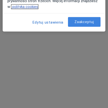
prywatności stron trzecich. Więcej informacji znajdziesz
w
polityka cookies
Bezpieczne płatności
Zaakceptuj
Edytuj ustawienia
lek. Krystyna Węglorz-Grygier
Anestezjolog, Lekarz wykonujący zabiegi medycyny
·
Więcej
estetycznej
16 opinii
Adres
Online 1
Online 2
Modrzejowska 27, Będzin
•
Mapa
Klinika OdNova
Konsultacja anestezjologiczna
300 zł
Specjalista nie oferuje umawiania online pod tym adresem.
Poproś o wizytę