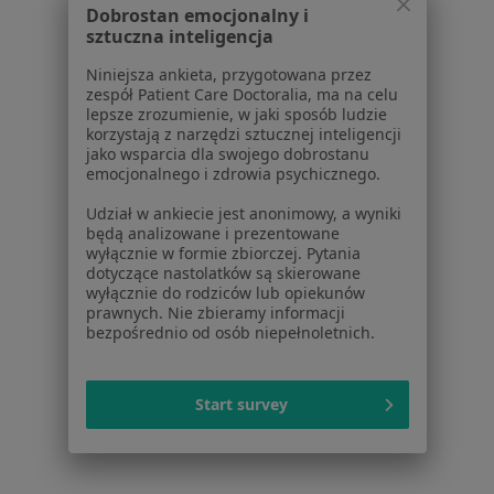
Dobrostan emocjonalny i
Rwa udowa w Katowicach
sztuczna inteligencja
Rwa udowa w Gliwicach
Niniejsza ankieta, przygotowana przez
zespół Patient Care Doctoralia, ma na celu
Rwa udowa w Sosnowcu
lepsze zrozumienie, w jaki sposób ludzie
korzystają z narzędzi sztucznej inteligencji
Rwa udowa w Tychach
jako wsparcia dla swojego dobrostanu
emocjonalnego i zdrowia psychicznego.
Rwa udowa w Chorzowie
Udział w ankiecie jest anonimowy, a wyniki
Więcej (14)
będą analizowane i prezentowane
Więcej w kategorii: W pobliżu Dąbrowy Górnic
wyłącznie w formie zbiorczej. Pytania
dotyczące nastolatków są skierowane
Schorzenia w Dąbrowie Górniczej
wyłącznie do rodziców lub opiekunów
prawnych. Nie zbieramy informacji
Nadciśnienie tętnicze w Dąbrowie Górniczej
bezpośrednio od osób niepełnoletnich.
Otyłość w Dąbrowie Górniczej
Start survey
Niepłodność w Dąbrowie Górniczej
Osteoporoza w Dąbrowie Górniczej
Zaburzenia miesiączkowania w Dąbrowie