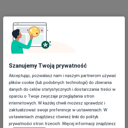
Regina Wysocka-Bochenek
·
Więcej
Fizjoterapeuta
94 opinie
Adres 1
Adres 2
Adres 3
Żwirki i Wigury 32, Mikołów
•
Mapa
Szanujemy Twoją prywatność
Poradnia ORTOPLUS
Akceptując, pozwalasz nam i naszym partnerom używać
Konsultacja fizjoterapeutyczna
od 180 zł
plików cookie (lub podobnych technologii) do zbierania
Specjalista nie oferuje umawiania online pod tym adresem.
danych do celów statystycznych i dostarczania treści w
oparciu o Twoje zwyczaje przeglądania stron
Poproś o wizytę
internetowych. W każdej chwili możesz sprawdzić i
zaktualizować swoje preferencje w ustawieniach. W
ustawieniach znajdziesz również linki do polityk
prywatności stron trzecich. Więcej informacji znajdziesz