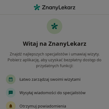
Me
Rwa Udowa • Mikołów, śląskie
Filtry
• 1
Ubezpieczenie
Map
Rwa udowa specjaliści w Mikołowie
Witaj na ZnanyLekarz
Jak działają wyniki wyszukiwania
Znajdź najlepszych specjalistów i umawiaj wizyty.
Pobierz aplikację, aby uzyskać bezpłatny dostęp do
Jakiego specjalisty szukasz?
przydatnych funkcji:
Fizjoterapeuta
Ortopeda
Kardiolog
F
Łatwo zarządzaj swoimi wizytami
Wysyłaj wiadomości do specjalistów
Otrzymuj powiadomienia