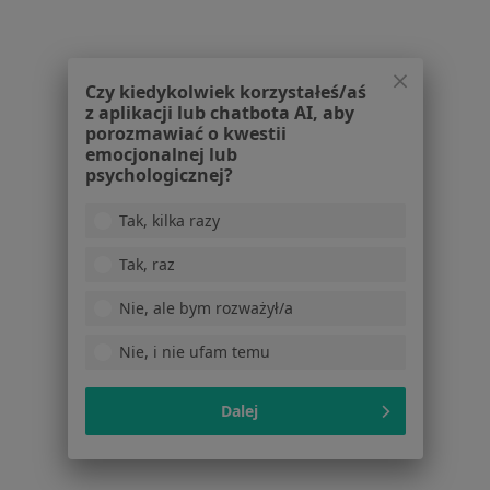
Zawał serca w Mikołowie
Choroba niedokrwienna serca w Mikołowie
Więcej (15)
Czy kiedykolwiek korzystałeś/aś
Więcej w kategorii: Schorzenia w Mikołowie
z aplikacji lub chatbota AI, aby
porozmawiać o kwestii
emocjonalnej lub
psychologicznej?
Rwa Udowa Specjaliści W Mikołowie
Tak, kilka razy
Tak, raz
Nie, ale bym rozważył/a
Serwis
Nie, i nie ufam temu
Regulamin
Polityka prywatności pacjentów
Dalej
Polityka prywatności profesjonalistów
Polityka prywatności dla profesjonalistów, których
dane pozyskaliśmy samodzielnie