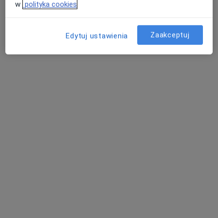
w
polityka cookies
Zaakceptuj
Edytuj ustawienia
mgr Mateusz Stefański
·
Więcej
Fizjoterapeuta
123 opinie
Krawczyka 1, Mikołów
•
Mapa
Alimed Centrum Medyczne
Fala uderzeniowa
80 zł
Specjalista nie oferuje umawiania online pod tym adresem.
Poproś o wizytę