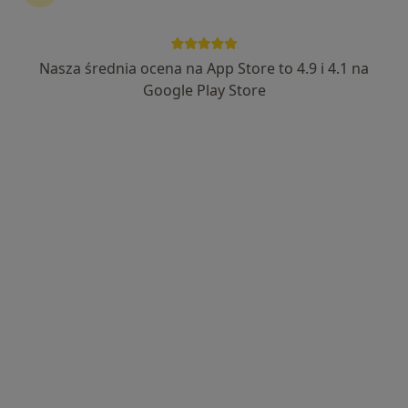
Nasza średnia ocena na App Store to 4.9 i 4.1 na
mgr Hanna Opiołka
Google Play Store
·
Więcej
Fizjoterapeuta
51 opinii
rondo Solidarności 12, Ruda Śląska
•
Mapa
FIZJO-KINETIC Centrum Rehabilitacji i Terapii Manualnej
Konsultacja fizjoterapeutyczna
180 zł
Specjalista nie oferuje umawiania online pod tym adresem.
Poproś o wizytę