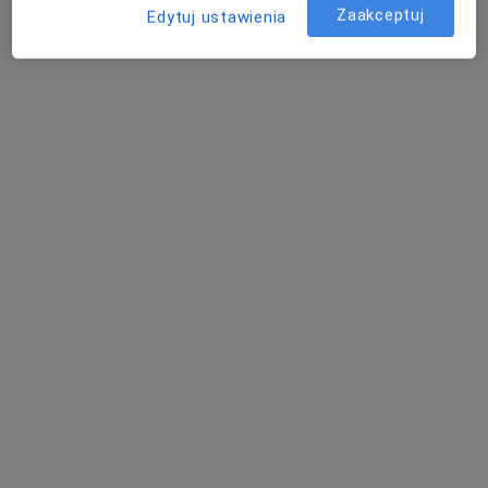
Poproś o wizytę
Zaakceptuj
Edytuj ustawienia
mgr Daria Nagel
·
Więcej
Fizjoterapeuta
25 opinii
Generała Henryka Dąbrowskiego 58, Chorzów
•
Mapa
MReh Centrum Fizjoterapii i Leczenia Skolioz
Konsultacja fizjoterapeutyczna (kolejna wizyta)
200 zł
Specjalista nie oferuje umawiania online pod tym adresem.
Poproś o wizytę