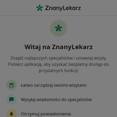
Me
Rwa Udowa • Chorzów, śląskie
Filtry
• 1
Ubezpieczenie
Map
Rwa udowa specjaliści w Chorzowie
Witaj na ZnanyLekarz
Jak działają wyniki wyszukiwania
Znajdź najlepszych specjalistów i umawiaj wizyty.
Pobierz aplikację, aby uzyskać bezpłatny dostęp do
Jakiego specjalisty szukasz?
przydatnych funkcji:
Fizjoterapeuta
Neurolog
Internista
Łatwo zarządzaj swoimi wizytami
Wysyłaj wiadomości do specjalistów
Otrzymuj powiadomienia