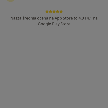
Nasza średnia ocena na App Store to 4.9 i 4.1 na
Bezpieczne płatności
Google Play Store
mgr Jacek Bentkowski
·
Więcej
Fizjoterapeuta
284 opinie
Popularny specjalista: pacjenci chętnie płacą
online
Adres
Online
Piastów 8, Katowice
•
Mapa
Silesia Physio
Konsultacja fizjoterapeutyczna (pierwsza wizyta)
200 zł
Specjalista nie oferuje umawiania online pod tym adresem.
Poproś o wizytę