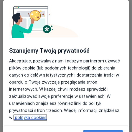
Poproś o wizytę
Szanujemy Twoją prywatność
Akceptując, pozwalasz nam i naszym partnerom używać
Regina Wysocka-Bochenek
plików cookie (lub podobnych technologii) do zbierania
danych do celów statystycznych i dostarczania treści w
·
Więcej
Fizjoterapeuta
oparciu o Twoje zwyczaje przeglądania stron
94 opinie
internetowych. W każdej chwili możesz sprawdzić i
aleja Harcerska 1, Chorzów
•
Mapa
zaktualizować swoje preferencje w ustawieniach. W
ReMove - Gabinet Fizjoterapii
ustawieniach znajdziesz również linki do polityk
Konsultacja fizjoterapeutyczna
180 zł
prywatności stron trzecich. Więcej informacji znajdziesz
w
polityka cookies
Specjalista nie oferuje umawiania online pod tym adresem.