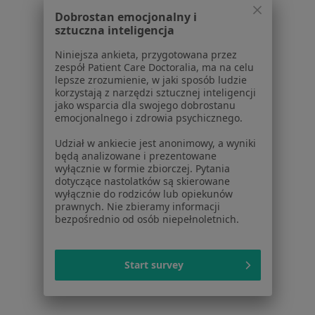
Rwa udowa w Gliwicach
Dobrostan emocjonalny i
sztuczna inteligencja
Rwa udowa w Sosnowcu
Niniejsza ankieta, przygotowana przez
Rwa udowa w Tychach
zespół Patient Care Doctoralia, ma na celu
lepsze zrozumienie, w jaki sposób ludzie
Rwa udowa w Dąbrowie Górniczej
korzystają z narzędzi sztucznej inteligencji
jako wsparcia dla swojego dobrostanu
Więcej (14)
emocjonalnego i zdrowia psychicznego.
Więcej w kategorii: W pobliżu Chorzowa
Udział w ankiecie jest anonimowy, a wyniki
Schorzenia w Chorzowie
będą analizowane i prezentowane
wyłącznie w formie zbiorczej. Pytania
Nadciśnienie tętnicze w Chorzowie
dotyczące nastolatków są skierowane
wyłącznie do rodziców lub opiekunów
Nadciśnienie w Chorzowie
prawnych. Nie zbieramy informacji
bezpośrednio od osób niepełnoletnich.
Zaburzenia miesiączkowania w Chorzowie
Choroba wieńcowa w Chorzowie
Start survey
Choroby dorosłych w Chorzowie
Więcej (15)