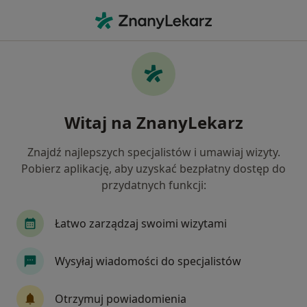
Me
Rwa Udowa • Zabrze, śląskie
Filtry
• 1
Ubezpieczenie
Map
Rwa udowa specjaliści w Zabrzu
Witaj na ZnanyLekarz
Jak działają wyniki wyszukiwania
Znajdź najlepszych specjalistów i umawiaj wizyty.
Pobierz aplikację, aby uzyskać bezpłatny dostęp do
Jakiego specjalisty szukasz?
przydatnych funkcji:
Fizjoterapeuta
Ortopeda
Neurolog
P
Łatwo zarządzaj swoimi wizytami
Wysyłaj wiadomości do specjalistów
Otrzymuj powiadomienia