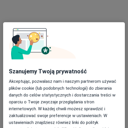
mgr Hanna Opiołka
·
Więcej
Fizjoterapeuta
51 opinii
rondo Solidarności 12, Ruda Śląska
•
Mapa
Szanujemy Twoją prywatność
FIZJO-KINETIC Centrum Rehabilitacji i Terapii Manualnej
Konsultacja fizjoterapeutyczna
180 zł
Akceptując, pozwalasz nam i naszym partnerom używać
plików cookie (lub podobnych technologii) do zbierania
Specjalista nie oferuje umawiania online pod tym adresem.
danych do celów statystycznych i dostarczania treści w
oparciu o Twoje zwyczaje przeglądania stron
Poproś o wizytę
internetowych. W każdej chwili możesz sprawdzić i
zaktualizować swoje preferencje w ustawieniach. W
ustawieniach znajdziesz również linki do polityk