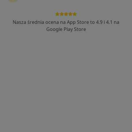
Nasza średnia ocena na App Store to 4.9 i 4.1 na
Bezpieczne płatności
Google Play Store
Alina Białożyt
·
Więcej
Fizjoterapeuta
14 opinii
Roosevelta 46, Zabrze
•
Mapa
Krupa-Med
Konsultacja fizjoterapeutyczna
170 zł
Specjalista nie oferuje umawiania online pod tym adresem.
Poproś o wizytę