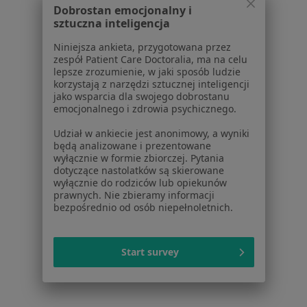
Dobrostan emocjonalny i
W pobliżu Zabrza
sztuczna inteligencja
Rwa udowa w Katowicach
Niniejsza ankieta, przygotowana przez
Rwa udowa w Gliwicach
zespół Patient Care Doctoralia, ma na celu
lepsze zrozumienie, w jaki sposób ludzie
Rwa udowa w Sosnowcu
korzystają z narzędzi sztucznej inteligencji
jako wsparcia dla swojego dobrostanu
Rwa udowa w Tychach
emocjonalnego i zdrowia psychicznego.
Rwa udowa w Chorzowie
Udział w ankiecie jest anonimowy, a wyniki
będą analizowane i prezentowane
Więcej (14)
wyłącznie w formie zbiorczej. Pytania
dotyczące nastolatków są skierowane
Więcej w kategorii: W pobliżu Zabrza
wyłącznie do rodziców lub opiekunów
prawnych. Nie zbieramy informacji
Schorzenia w Zabrzu
bezpośrednio od osób niepełnoletnich.
Nadciśnienie tętnicze w Zabrzu
Zaburzenia rytmu serca w Zabrzu
Start survey
Niewydolność serca w Zabrzu
Choroby serca w Zabrzu