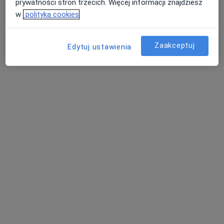
prywatności stron trzecich. Więcej informacji znajdziesz
w
polityka cookies
Zaakceptuj
Edytuj ustawienia
Bezpieczne płatności
mgr Aleksandra Kot
·
Więcej
Fizjoterapeuta
34 opinie
Roosevelta 46, Zabrze
•
Mapa
Krupa-Med
Konsultacja fizjoterapeutyczna
170 zł
Specjalista nie oferuje umawiania online pod tym adresem.
Poproś o wizytę