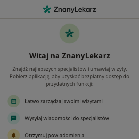
Me
Niewydolność Serca • Zielonka, mazowieckie
Filtry
• 1
Ubezpieczenie
Map
Niewydolność serca specjaliści w Zielonce
Witaj na ZnanyLekarz
Jak działają wyniki wyszukiwania
Znajdź najlepszych specjalistów i umawiaj wizyty.
Pobierz aplikację, aby uzyskać bezpłatny dostęp do
Jakiego specjalisty szukasz?
przydatnych funkcji:
Internista
Kardiolog
Ginekolog
Derm
Łatwo zarządzaj swoimi wizytami
Wysyłaj wiadomości do specjalistów
Otrzymuj powiadomienia