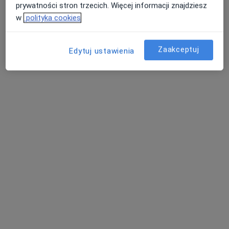
prywatności stron trzecich. Więcej informacji znajdziesz
w
polityka cookies
Zaakceptuj
Edytuj ustawienia
EVABESTMED Centrum Medyczne
·
Więcej
Chirurgia, Dermatologia, Ginekologia
283 opinie
Aleja gen. Antoniego Chruściela „Montera” 40, Warszawa
•
Mapa
Konsultacja fizjoterapeutyczna
od 220 zł
Pokaż więcej usług
dr hab. n. med., prof.
lek. Wojciech
lek. Katarzyna
uczelni Marcin
Włodarczyk
Bednarczyk-Piskadło
Waśko
internista
ginekolog
ortopeda