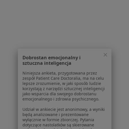
Schorzenia w Zielonce
Zaburzenia rytmu serca w Zielonce
Choroba niedokrwienna serca w Zielonce
Choroba wieńcowa w Zielonce
Choroby serca w Zielonce
Arytmia w Zielonce
Dobrostan emocjonalny i
sztuczna inteligencja
Więcej (15)
Więcej w kategorii: Schorzenia w Zielonce
Niniejsza ankieta, przygotowana przez
zespół Patient Care Doctoralia, ma na celu
lepsze zrozumienie, w jaki sposób ludzie
korzystają z narzędzi sztucznej inteligencji
Strona Główna
Choroby
Niewydolność Serca
Zmień miast
jako wsparcia dla swojego dobrostanu
Zielonka
Zmień miasto
emocjonalnego i zdrowia psychicznego.
Udział w ankiecie jest anonimowy, a wyniki
będą analizowane i prezentowane
wyłącznie w formie zbiorczej. Pytania
dotyczące nastolatków są skierowane