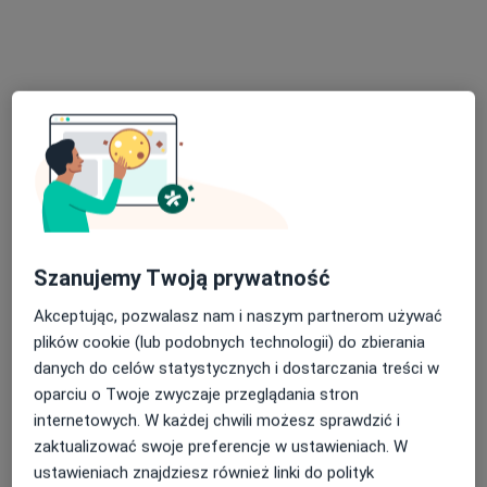
Women's Care by Anna Słomka
·
Więcej
Ginekologia, Ginekologia dziecięca, Położnictwo
673 opinie
Słoneczna 8, Ząbki
•
Mapa
Szanujemy Twoją prywatność
Konsultacja leczenia niepłodności (kolejna wizyta)
150 zł
Akceptując, pozwalasz nam i naszym partnerom używać
Pokaż więcej usług
plików cookie (lub podobnych technologii) do zbierania
Brak dostępnych specjalistów z wolnymi terminami w tym centrum medycznym.
danych do celów statystycznych i dostarczania treści w
oparciu o Twoje zwyczaje przeglądania stron
Pokaż profil
internetowych. W każdej chwili możesz sprawdzić i
zaktualizować swoje preferencje w ustawieniach. W
ustawieniach znajdziesz również linki do polityk