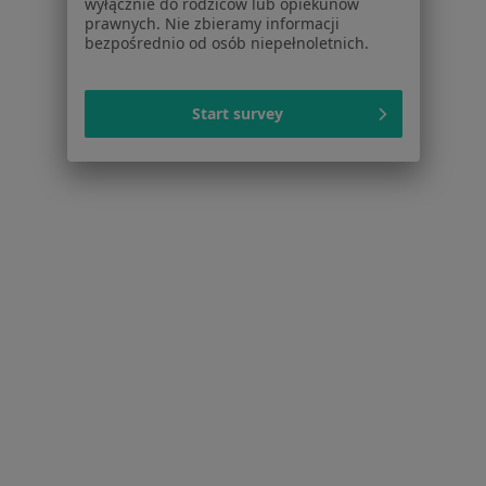
wyłącznie do rodziców lub opiekunów
prawnych. Nie zbieramy informacji
Serwis
bezpośrednio od osób niepełnoletnich.
Regulamin
Polityka prywatności pacjentów
Start survey
Polityka prywatności profesjonalistów
Polityka prywatności dla profesjonalistów, których
dane pozyskaliśmy samodzielnie
Polityka cookies
Jak działają wyniki wyszukiwania
Dostępność
O nas
Praca
Rekrutujemy!
Partnerzy
Centrum prasowe
Kontakt
Dla pacjentów
Lekarze