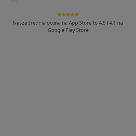
Nasza średnia ocena na App Store to 4.9 i 4.1 na
lek. Wojciech Włodarczyk
Google Play Store
·
Internista, Bariatra, W trakcie specjalizacji (Alergolog)
Więcej
84 opinie
Adres 1
Adres 2
Online 1
Online 2
Aleja gen. Antoniego Chruściela „Montera” 40, Warszawa
•
Mapa
EVABESTMED Sp. z o.o. Centrum Medyczne
Konsultacja alergologiczna
285 zł
Specjalista nie oferuje umawiania online pod tym adresem.
Poproś o wizytę