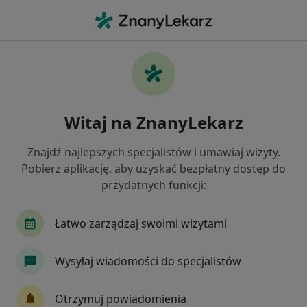
Me
Choroby Serca • Zielonka, mazowieckie
Filtry
• 1
Ubezpieczenie
Map
Choroby serca specjaliści w Zielonce
Witaj na ZnanyLekarz
Jak działają wyniki wyszukiwania
Znajdź najlepszych specjalistów i umawiaj wizyty.
Pobierz aplikację, aby uzyskać bezpłatny dostęp do
Jakiego specjalisty szukasz?
przydatnych funkcji:
Internista
Kardiolog
Dermatolog
En
Łatwo zarządzaj swoimi wizytami
Wysyłaj wiadomości do specjalistów
Otrzymuj powiadomienia