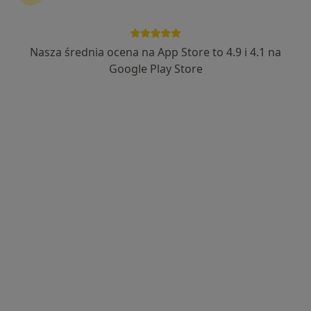
Nasza średnia ocena na App Store to 4.9 i 4.1 na
lek. Wojciech Włodarczyk
Google Play Store
·
Internista, Bariatra, W trakcie specjalizacji (Alergolog)
Więcej
84 opinie
Adres 1
Adres 2
Online 1
Online 2
Aleja gen. Antoniego Chruściela „Montera” 40, Warszawa
•
Mapa
EVABESTMED Sp. z o.o. Centrum Medyczne
Konsultacja alergologiczna
285 zł
Specjalista nie oferuje umawiania online pod tym adresem.
Poproś o wizytę