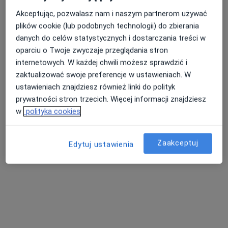
Akceptując, pozwalasz nam i naszym partnerom używać
plików cookie (lub podobnych technologii) do zbierania
danych do celów statystycznych i dostarczania treści w
oparciu o Twoje zwyczaje przeglądania stron
internetowych. W każdej chwili możesz sprawdzić i
zaktualizować swoje preferencje w ustawieniach. W
EVABESTMED Centrum Medyczne
ustawieniach znajdziesz również linki do polityk
·
Więcej
Chirurgia, Dermatologia, Ginekologia
prywatności stron trzecich. Więcej informacji znajdziesz
282 opinie
w
polityka cookies
Aleja gen. Antoniego Chruściela „Montera” 40, Warszawa
•
Mapa
Konsultacja fizjoterapeutyczna
od 220 zł
Zaakceptuj
Edytuj ustawienia
Pokaż więcej usług
dr hab. n. med., prof.
lek. Wojciech
lek. Katarzyna
uczelni Marcin
Włodarczyk
Bednarczyk-Piskadło
Waśko
internista
ginekolog
ortopeda