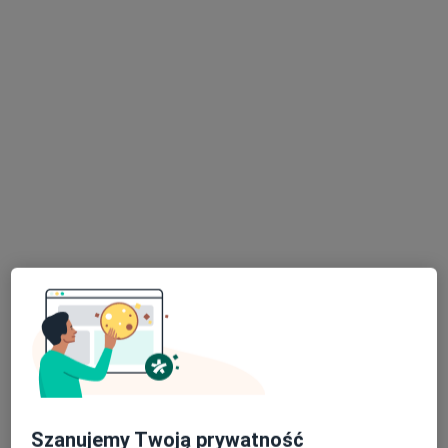
lek. Klaudia Buczek
·
Więcej
Kardiolog
7 opinii
Ignacego Paderewskiego 130, Warszawa
•
Mapa
Centrum Multi-Medica Rembertów
Konsultacja kardiologiczna
od 250 zł
Specjalista nie oferuje umawiania online pod tym adresem.
Poproś o wizytę
Szanujemy Twoją prywatność