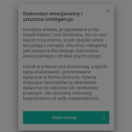
Dobrostan emocjonalny i
Serwis
sztuczna inteligencja
Regulamin
Niniejsza ankieta, przygotowana przez
zespół Patient Care Doctoralia, ma na celu
Polityka prywatności pacjentów
lepsze zrozumienie, w jaki sposób ludzie
Polityka prywatności profesjonalistów
korzystają z narzędzi sztucznej inteligencji
Polityka prywatności dla profesjonalistów, których
jako wsparcia dla swojego dobrostanu
emocjonalnego i zdrowia psychicznego.
dane pozyskaliśmy samodzielnie
Polityka cookies
Udział w ankiecie jest anonimowy, a wyniki
Jak działają wyniki wyszukiwania
będą analizowane i prezentowane
wyłącznie w formie zbiorczej. Pytania
Dostępność
dotyczące nastolatków są skierowane
O nas
wyłącznie do rodziców lub opiekunów
Praca
Rekrutujemy!
prawnych. Nie zbieramy informacji
bezpośrednio od osób niepełnoletnich.
Partnerzy
Centrum prasowe
Kontakt
Start survey
Dla pacjentów