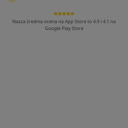
Nasza średnia ocena na App Store to 4.9 i 4.1 na
lek. Katarzyna Bednarczyk-Piskadło
Google Play Store
·
Więcej
Ginekolog, Ultrasonografista
108 opinii
Adres 1
Adres 2
Ignacego Paderewskiego 130, Warszawa
•
Mapa
Centrum Multi-Medica Rembertów
Konsultacja ginekologiczna
250 zł
Specjalista nie oferuje umawiania online pod tym adresem.
Poproś o wizytę