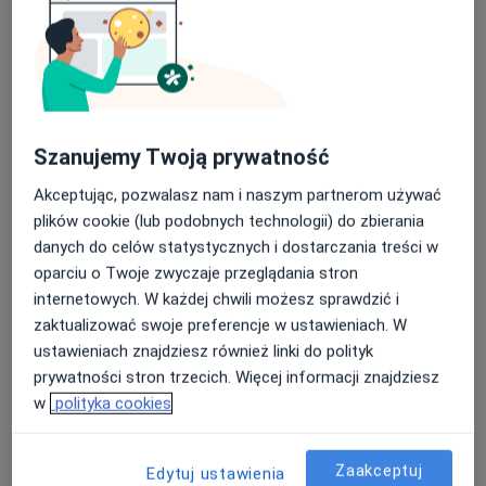
Szanujemy Twoją prywatność
EVABESTMED Centrum Medyczne
Akceptując, pozwalasz nam i naszym partnerom używać
·
Więcej
Chirurgia, Dermatologia, Ginekologia
plików cookie (lub podobnych technologii) do zbierania
283 opinie
danych do celów statystycznych i dostarczania treści w
Aleja gen. Antoniego Chruściela „Montera” 40, Warszawa
•
Mapa
oparciu o Twoje zwyczaje przeglądania stron
internetowych. W każdej chwili możesz sprawdzić i
Konsultacja fizjoterapeutyczna
od 220 zł
zaktualizować swoje preferencje w ustawieniach. W
Pokaż więcej usług
ustawieniach znajdziesz również linki do polityk
prywatności stron trzecich. Więcej informacji znajdziesz
w
polityka cookies
dr hab. n. med., prof.
lek. Wojciech
lek. Katarzyna
uczelni Marcin
Włodarczyk
Bednarczyk-Piskadło
Waśko
internista
ginekolog
Zaakceptuj
Edytuj ustawienia
ortopeda