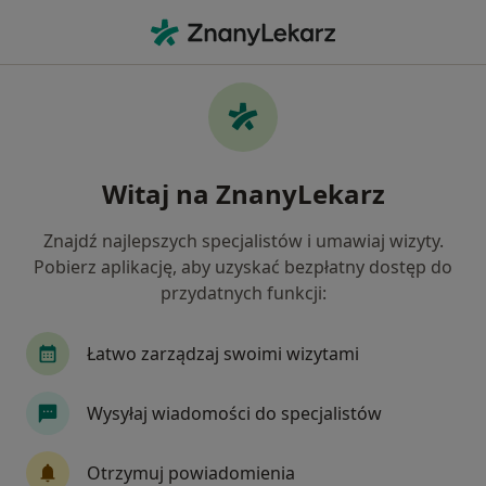
Me
Choroby Ginekologiczne • Zielonka, mazowieckie
Filtry
• 1
Ubezpieczenie
Map
Choroby ginekologiczne specjaliści w
Witaj na ZnanyLekarz
Zielonce
Jak działają wyniki wyszukiwania
Znajdź najlepszych specjalistów i umawiaj wizyty.
Pobierz aplikację, aby uzyskać bezpłatny dostęp do
przydatnych funkcji:
Jakiego specjalisty szukasz?
Ginekolog
Dermatolog
Endokrynolog
Łatwo zarządzaj swoimi wizytami
Wysyłaj wiadomości do specjalistów
Otrzymuj powiadomienia