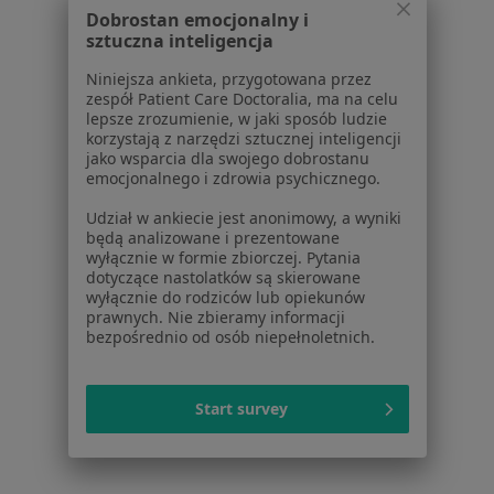
Dobrostan emocjonalny i
Strona Główna
Choroby
Choroby Ginekologiczne
Zmień m
sztuczna inteligencja
Zielonka
Zmień miasto
Niniejsza ankieta, przygotowana przez
zespół Patient Care Doctoralia, ma na celu
lepsze zrozumienie, w jaki sposób ludzie
korzystają z narzędzi sztucznej inteligencji
jako wsparcia dla swojego dobrostanu
emocjonalnego i zdrowia psychicznego.
Serwis
Udział w ankiecie jest anonimowy, a wyniki
będą analizowane i prezentowane
Regulamin
wyłącznie w formie zbiorczej. Pytania
Polityka prywatności pacjentów
dotyczące nastolatków są skierowane
wyłącznie do rodziców lub opiekunów
Polityka prywatności profesjonalistów
prawnych. Nie zbieramy informacji
Polityka prywatności dla profesjonalistów, których
bezpośrednio od osób niepełnoletnich.
dane pozyskaliśmy samodzielnie
Polityka cookies
Jak działają wyniki wyszukiwania
Start survey
Dostępność
O nas
Praca
Rekrutujemy!