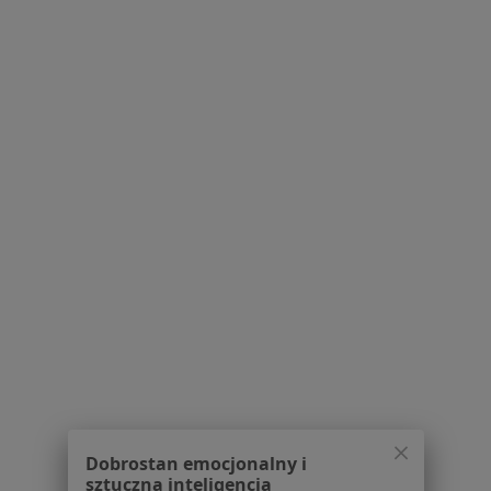
CeLDiR Centrum Leczenia Dziecka i
Rodziny
·
Więcej
Chirurgia dziecięca, Diabetologia, Endokrynologia
573 opinie
Panewnicka 272b/2, Katowice
•
Mapa
Konsultacja chirurgiczna dzieci
250 zł
Pokaż więcej usług
Brak dostępnych specjalistów z wolnymi terminami w tym centrum medycznym.
Pokaż profil
1
2
Powiązane wyszukiwania
W pobliżu Mikołowa
Dobrostan emocjonalny i
sztuczna inteligencja