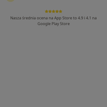
Nasza średnia ocena na App Store to 4.9 i 4.1 na
lek. Magdalena Drożdż-Klimczyk
Google Play Store
·
Więcej
Kardiolog, Internista, Lekarz medycyny sportowej
200 opinii
Krawczyka 1, Mikołów
•
Mapa
Alimed Centrum Medyczne
Konsultacja kardiologiczna
250 zł
Specjalista nie oferuje umawiania online pod tym adresem.
Poproś o wizytę