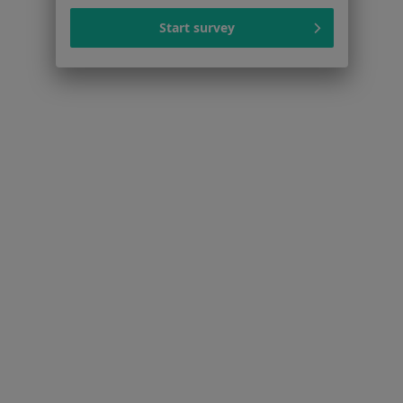
Start survey
Choroba niedokrwienna serca w Mikołowie
Choroby kręgosłupa w Mikołowie
Więcej (15)
Więcej w kategorii: Schorzenia w Mikołowie
Zawał Serca Specjaliści W Mikołowie
Serwis
Regulamin
Polityka prywatności pacjentów
Polityka prywatności profesjonalistów