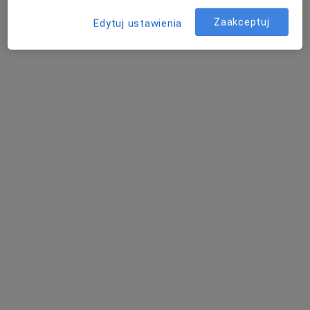
Zaakceptuj
Edytuj ustawienia
Bezpieczne płatności
Centrum Medyczne Primamed
·
Więcej
Ortopedia, Ortopedia dziecięca, Kardiologia
880 opinii
ul. Ludwika Waryńskiego 17, Mikołów
•
Mapa
Konsultacja dietetyczna (pierwsza wizyta)
150 zł
Pokaż więcej usług
lek. Marcin Hajzyk
lek. Katarzyna
lek. Michał
ortopeda
Student
Budziakowski
neurolog
ortopeda
Zobacz wszystkich 33 specjalistów
Brak dostępnych specjalistów z wolnymi terminami w tym centrum medycznym.