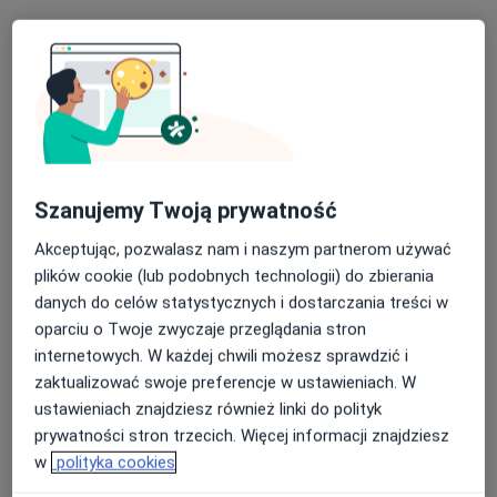
dr n. med. Eugeniusz Zenon Piłat
·
Więcej
Internista, Kardiolog
10 opinii
Plac Ratuszowy 1B, Łaziska Górne
•
Mapa
Proelmed Wielospecjalistyczne Przychodnie Lekarskie
Szanujemy Twoją prywatność
Konsultacja kardiologiczna + EKG
250 zł
Akceptując, pozwalasz nam i naszym partnerom używać
Specjalista nie oferuje umawiania online pod tym adresem.
plików cookie (lub podobnych technologii) do zbierania
danych do celów statystycznych i dostarczania treści w
Poproś o wizytę
oparciu o Twoje zwyczaje przeglądania stron
internetowych. W każdej chwili możesz sprawdzić i
zaktualizować swoje preferencje w ustawieniach. W
ustawieniach znajdziesz również linki do polityk
prywatności stron trzecich. Więcej informacji znajdziesz
w
polityka cookies