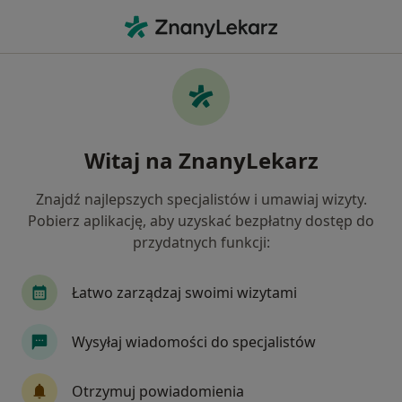
Me
Zawał Serca • Mikołów, śląskie
Filtry
• 1
Ubezpieczenie
Map
Zawał serca specjaliści w Mikołowie
Witaj na ZnanyLekarz
Jak działają wyniki wyszukiwania
Znajdź najlepszych specjalistów i umawiaj wizyty.
Pobierz aplikację, aby uzyskać bezpłatny dostęp do
Jakiego specjalisty szukasz?
przydatnych funkcji:
Kardiolog
Internista
Ortopeda
Neur
Łatwo zarządzaj swoimi wizytami
Wysyłaj wiadomości do specjalistów
Otrzymuj powiadomienia