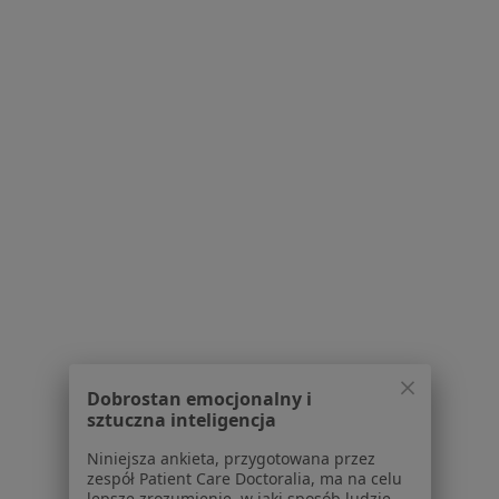
dr hab. n. med., prof. uczelni Marta
Wróbel
·
Więcej
Endokrynolog, Diabetolog, Internista
12 opinii
Fundacja Pro Salute ul. Sączewskiego 27, Będzin
•
Mapa
Marta Wróbel Specjalistyczna Praktyka Lekarska
Konsultacja diabetologiczna
Brak ceny
Specjalista nie oferuje umawiania online pod tym adresem.
Poproś o wizytę
1
2
Dobrostan emocjonalny i
sztuczna inteligencja
Powiązane wyszukiwania
Niniejsza ankieta, przygotowana przez
W pobliżu Będzina
zespół Patient Care Doctoralia, ma na celu
lepsze zrozumienie, w jaki sposób ludzie