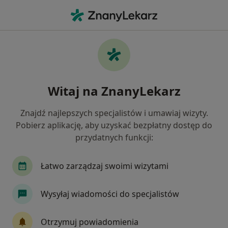
Me
Niedoczynność Tarczycy • Będzin, śląskie
Filtry
• 1
Ubezpieczenie
Map
Niedoczynność tarczycy specjaliści w
Witaj na ZnanyLekarz
Będzinie
Jak działają wyniki wyszukiwania
Znajdź najlepszych specjalistów i umawiaj wizyty.
Pobierz aplikację, aby uzyskać bezpłatny dostęp do
przydatnych funkcji:
Jakiego specjalisty szukasz?
Dietetyk
Endokrynolog
Internista
Gi
Łatwo zarządzaj swoimi wizytami
Wysyłaj wiadomości do specjalistów
Otrzymuj powiadomienia