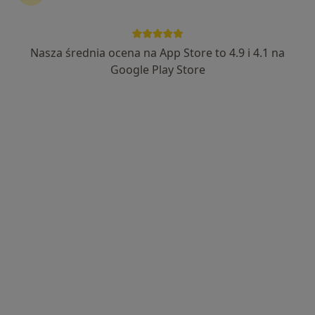
Nasza średnia ocena na App Store to 4.9 i 4.1 na
Google Play Store
Bezpieczne płatności
Skupienie na pacjencie
mgr Marlena Ślósarczyk
·
Więcej
Dietetyk
20 opinii
Adres 1
Adres 2
Online 1
Online 2
Ignacego Krasickiego 14, Będzin
•
Mapa
INTER-MED BĘDZIN
Konsultacja dietetyczna
200 zł
Specjalista nie oferuje umawiania online pod tym adresem.
Poproś o wizytę