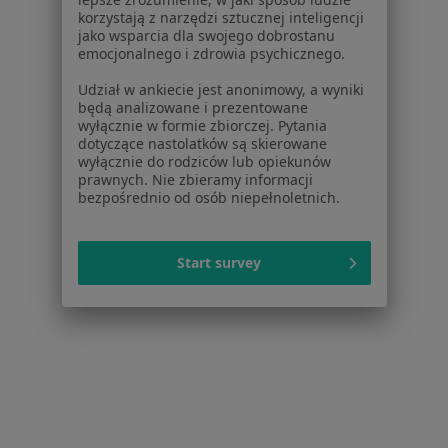
Niedoczynność tarczycy w Katowicach
korzystają z narzędzi sztucznej inteligencji
jako wsparcia dla swojego dobrostanu
Niedoczynność tarczycy w Gliwicach
emocjonalnego i zdrowia psychicznego.
Niedoczynność tarczycy w Tychach
Udział w ankiecie jest anonimowy, a wyniki
będą analizowane i prezentowane
Niedoczynność tarczycy w Zabrzu
wyłącznie w formie zbiorczej. Pytania
dotyczące nastolatków są skierowane
Niedoczynność tarczycy w Dąbrowie Górniczej
wyłącznie do rodziców lub opiekunów
prawnych. Nie zbieramy informacji
Więcej (14)
bezpośrednio od osób niepełnoletnich.
Więcej w kategorii: W pobliżu Będzina
Schorzenia w Będzinie
Start survey
Nadciśnienie tętnicze w Będzinie
Choroby przewlekłe w Będzinie
Choroby układu oddechowego w Będzinie
Cukrzyca w Będzinie
Choroba wieńcowa w Będzinie