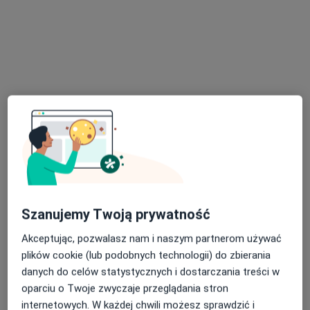
Poproś o wizytę
Marta Heller-Surowiec
·
Więcej
Dietetyk
102 opinie
Szanujemy Twoją prywatność
Adres
Online
Akceptując, pozwalasz nam i naszym partnerom używać
plików cookie (lub podobnych technologii) do zbierania
Gdańska 13, Czeladź
•
Mapa
danych do celów statystycznych i dostarczania treści w
Mój Dietetyk
oparciu o Twoje zwyczaje przeglądania stron
Konsultacja dietetyczna
180 zł
internetowych. W każdej chwili możesz sprawdzić i