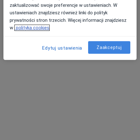
zaktualizować swoje preferencje w ustawieniach. W
Specjalista nie oferuje umawiania online pod tym adresem.
ustawieniach znajdziesz również linki do polityk
prywatności stron trzecich. Więcej informacji znajdziesz
Poproś o wizytę
w
polityka cookies
Zaakceptuj
Edytuj ustawienia
dr n. med. Tomasz Majewski
·
Więcej
Internista, Endokrynolog
202 opinie
Małobądzka 143, Będzin
•
Mapa
LEXMEDICA Centrum Medyczne
Konsultacja endokrynologiczna
200 zł