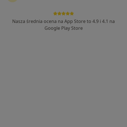
Nasza średnia ocena na App Store to 4.9 i 4.1 na
Google Play Store
Bezpieczne płatności
mgr Anna Bakalarska
·
Więcej
Dietetyk
31 opinii
Adres
Online
Teodora Sixta 5/401, Bielsko-Biała
•
Mapa
Gabinet
Konsultacja dietetyczna
180 zł
Specjalista nie oferuje umawiania online pod tym adresem.
Poproś o wizytę