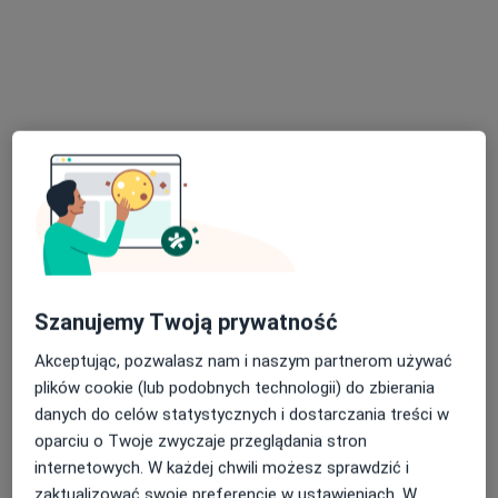
Specjalista nie oferuje umawiania online pod tym adresem.
Poproś o wizytę
Szanujemy Twoją prywatność
Bezpieczne płatności
Akceptując, pozwalasz nam i naszym partnerom używać
BeskidCare
plików cookie (lub podobnych technologii) do zbierania
·
Więcej
Dermatologia, Ginekologia, Kardiologia
danych do celów statystycznych i dostarczania treści w
620 opinii
oparciu o Twoje zwyczaje przeglądania stron
Komorowicka 140, Bielsko-Biała
•
Mapa
internetowych. W każdej chwili możesz sprawdzić i
zaktualizować swoje preferencje w ustawieniach. W