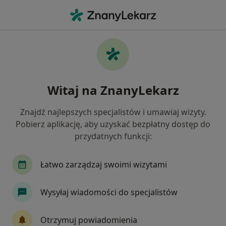
Me
Niedoczynność Tarczycy • Bielsko-Biała, śląskie
Filtry
• 1
Ubezpieczenie
Map
Niedoczynność tarczycy specjaliści w
Witaj na ZnanyLekarz
Bielsku-Białej
Jak działają wyniki wyszukiwania
Znajdź najlepszych specjalistów i umawiaj wizyty.
Pobierz aplikację, aby uzyskać bezpłatny dostęp do
przydatnych funkcji:
Jakiego specjalisty szukasz?
Dietetyk
Endokrynolog
Chirurg
Gine
Łatwo zarządzaj swoimi wizytami
Wysyłaj wiadomości do specjalistów
Otrzymuj powiadomienia