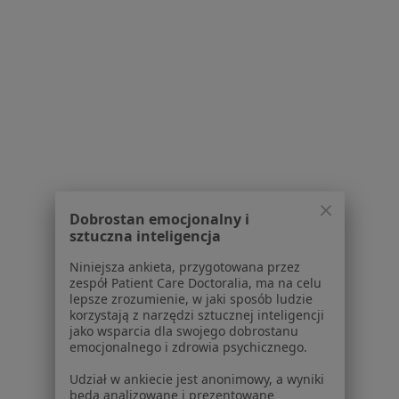
Poradnia Dietetyczna Dietuss
Konsultacja dietetyczna (pierwsza wizyta)
230 zł
Specjalista nie oferuje umawiania online pod tym adresem.
Poproś o wizytę
1
2
3
Dobrostan emocjonalny i
Powiązane wyszukiwania
sztuczna inteligencja
W pobliżu Bielska-Białej
Niniejsza ankieta, przygotowana przez
zespół Patient Care Doctoralia, ma na celu
Niedoczynność tarczycy w Katowicach
lepsze zrozumienie, w jaki sposób ludzie
korzystają z narzędzi sztucznej inteligencji
Niedoczynność tarczycy w Tychach
jako wsparcia dla swojego dobrostanu
emocjonalnego i zdrowia psychicznego.
Niedoczynność tarczycy w Mikołowie
Udział w ankiecie jest anonimowy, a wyniki
Niedoczynność tarczycy w Rybniku
będą analizowane i prezentowane