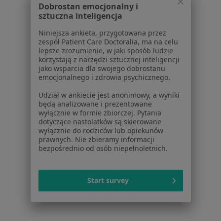
Choroby układu krążenia w Gliwicach
Dobrostan emocjonalny i
sztuczna inteligencja
Choroby układu krążenia w Bielsku-Białej
Niniejsza ankieta, przygotowana przez
Choroby układu krążenia w Sosnowcu
zespół Patient Care Doctoralia, ma na celu
lepsze zrozumienie, w jaki sposób ludzie
Choroby układu krążenia w Tychach
korzystają z narzędzi sztucznej inteligencji
jako wsparcia dla swojego dobrostanu
Więcej (14)
emocjonalnego i zdrowia psychicznego.
Więcej w kategorii: W pobliżu Mikołowa
Udział w ankiecie jest anonimowy, a wyniki
Schorzenia w Mikołowie
będą analizowane i prezentowane
wyłącznie w formie zbiorczej. Pytania
Nadciśnienie tętnicze w Mikołowie
dotyczące nastolatków są skierowane
wyłącznie do rodziców lub opiekunów
Wady serca w Mikołowie
prawnych. Nie zbieramy informacji
bezpośrednio od osób niepełnoletnich.
Zaburzenia rytmu serca w Mikołowie
Zawał serca w Mikołowie
Start survey
Choroba niedokrwienna serca w Mikołowie
Więcej (15)
Więcej w kategorii: Schorzenia w Mikołowie