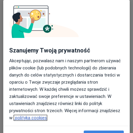
Bezpieczne płatności
Centrum Medyczne Primamed
·
Więcej
Ortopedia, Ortopedia dziecięca, Kardiologia
879 opinii
Szanujemy Twoją prywatność
ul. Ludwika Waryńskiego 17, Mikołów
•
Mapa
Akceptując, pozwalasz nam i naszym partnerom używać
plików cookie (lub podobnych technologii) do zbierania
Konsultacja dietetyczna (pierwsza wizyta)
150 zł
danych do celów statystycznych i dostarczania treści w
Pokaż więcej usług
oparciu o Twoje zwyczaje przeglądania stron
internetowych. W każdej chwili możesz sprawdzić i
zaktualizować swoje preferencje w ustawieniach. W
lek. Marcin Hajzyk
lek. Katarzyna
lek. Michał
ustawieniach znajdziesz również linki do polityk
ortopeda
Student
Budziakowski
prywatności stron trzecich. Więcej informacji znajdziesz
neurolog
ortopeda
w
polityka cookies
Zobacz wszystkich 33 specjalistów