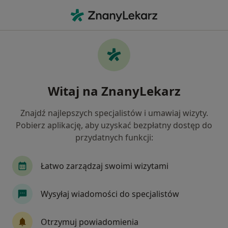
Me
Choroby Układu Krążenia • Mikołów, śląskie
Filtry
• 1
Ubezpieczenie
Map
Choroby układu krążenia specjaliści w
Witaj na ZnanyLekarz
Mikołowie
Jak działają wyniki wyszukiwania
Znajdź najlepszych specjalistów i umawiaj wizyty.
Pobierz aplikację, aby uzyskać bezpłatny dostęp do
przydatnych funkcji:
Jakiego specjalisty szukasz?
Kardiolog
Internista
Ortopeda
Alerg
Łatwo zarządzaj swoimi wizytami
Wysyłaj wiadomości do specjalistów
Otrzymuj powiadomienia