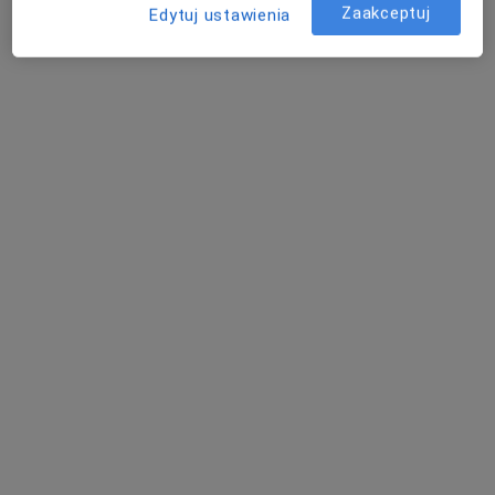
Brak dostępnych specjalistów z wolnymi terminami w tym centrum medycznym.
Zaakceptuj
Edytuj ustawienia
Pokaż profil
dr n. med. Jarosław Pawłowski
·
Więcej
Kardiolog, Internista
18 opinii
Miarowa 19a, Gostyń
•
Mapa
Gabinet Lekarski
Konsultacja kardiologiczna + EKG
200 zł
Specjalista nie oferuje umawiania online pod tym adresem.