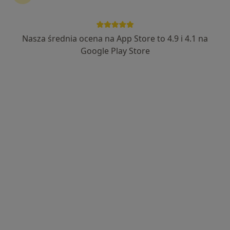
Nasza średnia ocena na App Store to 4.9 i 4.1 na
dr n. med. i n. o zdr. Dominika Blachut
Google Play Store
·
Więcej
W trakcie specjalizacji (Kardiolog)
63 opinie
Krawczyka 1, Mikołów
•
Mapa
Alimed Centrum Medyczne
Konsultacja kardiologiczna
250 zł
Specjalista nie oferuje umawiania online pod tym adresem.
Poproś o wizytę