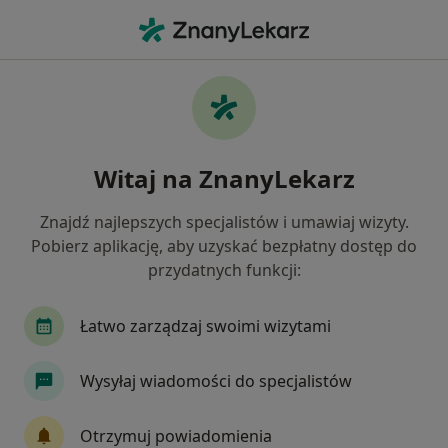
Me
Nadczynność Tarczycy • Wieliczka, małopolskie
Filtry
• 1
Ubezpieczenie
Map
Nadczynność tarczycy specjaliści w
Witaj na ZnanyLekarz
Wieliczce
Jak działają wyniki wyszukiwania
Znajdź najlepszych specjalistów i umawiaj wizyty.
Pobierz aplikację, aby uzyskać bezpłatny dostęp do
przydatnych funkcji:
Jakiego specjalisty szukasz?
Endokrynolog
Dietetyk
Ginekolog
In
Łatwo zarządzaj swoimi wizytami
Wysyłaj wiadomości do specjalistów
Otrzymuj powiadomienia