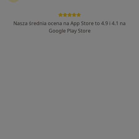
Nasza średnia ocena na App Store to 4.9 i 4.1 na
dr n. med. Anna Krzentowska
Google Play Store
·
Więcej
Endokrynolog
247 opinii
Adres
Online
Narutowicza 2, Wieliczka
•
Mapa
Specjalistyczne Gabinety Medyczne Hamerski & Inglot
Konsultacja endokrynologiczna
400 zł
Specjalista nie oferuje umawiania online pod tym adresem.
Poproś o wizytę