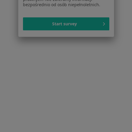
Kontakt
bezpośrednio od osób niepełnoletnich.
Dla pacjentów
Start survey
Lekarze
Placówki medyczne
Pytania i odpowiedzi
Usługi i zabiegi
Choroby
Pomoc
Aplikacje mobilne
Blog dla pacjentów
Dla profesjonalistów
Cennik
Dla lekarzy
Dla placówek medycznych
Noa Notes
nowość
Baza wiedzy