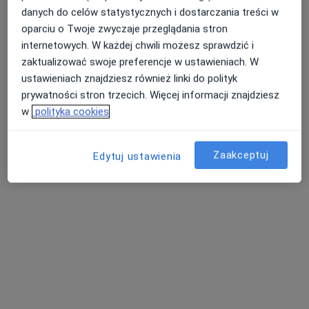
danych do celów statystycznych i dostarczania treści w
oparciu o Twoje zwyczaje przeglądania stron
internetowych. W każdej chwili możesz sprawdzić i
zaktualizować swoje preferencje w ustawieniach. W
ustawieniach znajdziesz również linki do polityk
prywatności stron trzecich. Więcej informacji znajdziesz
w
polityka cookies
lek. Radosław Borek
Zaakceptuj
Edytuj ustawienia
Ultrasonografista, Lekarz wykonujący zabiegi medycyny
estetycznej, W trakcie specjalizacji (Internista)
129 opinii
Adres
Online
Leśna 1A, Wieliczka
•
Mapa
Somamed Clinic Sp. z o.o.
Botoks twarz
od 150 zł