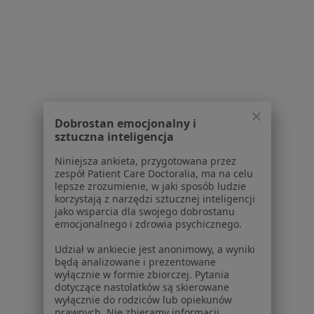
Serwis
Regulamin
Dobrostan emocjonalny i
sztuczna inteligencja
Polityka prywatności pacjentów
Polityka prywatności profesjonalistów
Niniejsza ankieta, przygotowana przez
Polityka prywatności dla profesjonalistów, których
zespół Patient Care Doctoralia, ma na celu
lepsze zrozumienie, w jaki sposób ludzie
dane pozyskaliśmy samodzielnie
korzystają z narzędzi sztucznej inteligencji
Polityka cookies
jako wsparcia dla swojego dobrostanu
Jak działają wyniki wyszukiwania
emocjonalnego i zdrowia psychicznego.
Dostępność
Udział w ankiecie jest anonimowy, a wyniki
O nas
będą analizowane i prezentowane
Praca
Rekrutujemy!
wyłącznie w formie zbiorczej. Pytania
dotyczące nastolatków są skierowane
Partnerzy
wyłącznie do rodziców lub opiekunów
Centrum prasowe
prawnych. Nie zbieramy informacji