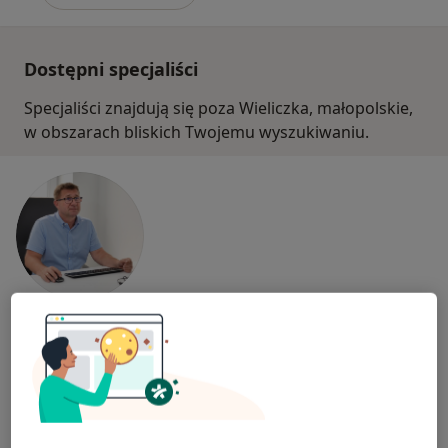
Dostępni specjaliści
Specjaliści znajdują się poza Wieliczka, małopolskie,
w obszarach bliskich Twojemu wyszukiwaniu.
lek. Piotr Puc
·
Więcej
Internista, Lekarz medycyny pracy
1346 opinii
Adres 1
Adres 2
Adres 3
Adres 4
Adres 5