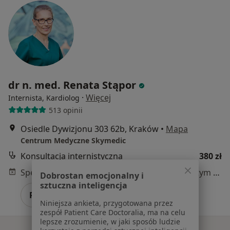
dr n. med. Renata Stąpor
·
Więcej
Internista, Kardiolog
513 opinii
Osiedle Dywizjonu 303 62b, Kraków
•
Mapa
Centrum Medyczne Skymedic
Konsultacja internistyczna
380 zł
Specjalista nie oferuje umawiania online pod tym adresem.
Dobrostan emocjonalny i
sztuczna inteligencja
Poproś o wizytę
Niniejsza ankieta, przygotowana przez
zespół Patient Care Doctoralia, ma na celu
lepsze zrozumienie, w jaki sposób ludzie