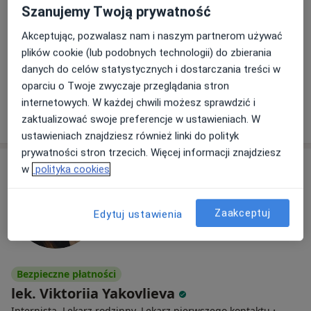
Szanujemy Twoją prywatność
Rusznikarska 17, II piętro, Kraków
•
Mapa
Akceptując, pozwalasz nam i naszym partnerom używać
Badania na broń, pracowników ochrony fizycznej, zabezpieczenie technicznego, detektywów
plików cookie (lub podobnych technologii) do zbierania
Badania na broń
700 zł
danych do celów statystycznych i dostarczania treści w
Specjalista nie oferuje umawiania online pod tym adresem.
oparciu o Twoje zwyczaje przeglądania stron
internetowych. W każdej chwili możesz sprawdzić i
Poproś o wizytę
zaktualizować swoje preferencje w ustawieniach. W
ustawieniach znajdziesz również linki do polityk
prywatności stron trzecich. Więcej informacji znajdziesz
w
polityka cookies
Zaakceptuj
Edytuj ustawienia
Bezpieczne płatności
lek. Viktoriia Yakovlieva
·
Internista, Lekarz rodzinny, Lekarz pierwszego kontaktu