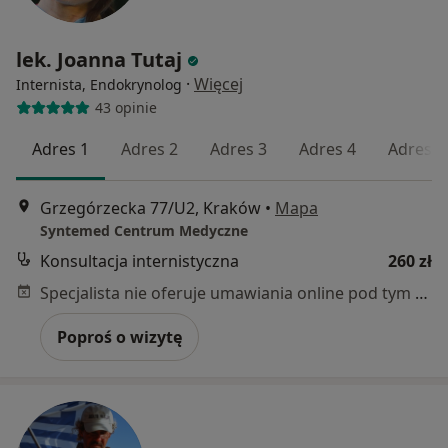
lek. Joanna Tutaj
·
Więcej
Internista, Endokrynolog
43 opinie
Adres 1
Adres 2
Adres 3
Adres 4
Adres 5
Grzegórzecka 77/U2, Kraków
•
Mapa
Syntemed Centrum Medyczne
Konsultacja internistyczna
260 zł
Specjalista nie oferuje umawiania online pod tym adresem.
Poproś o wizytę