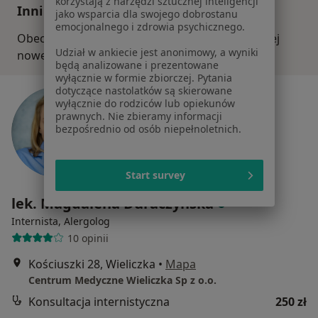
korzystają z narzędzi sztucznej inteligencji
Inni specjaliści w Twojej okolicy
jako wsparcia dla swojego dobrostanu
emocjonalnego i zdrowia psychicznego.
Obecnie nie ma wolnych miejsc. Sprawdź później
Udział w ankiecie jest anonimowy, a wyniki
nowe oferty.
będą analizowane i prezentowane
wyłącznie w formie zbiorczej. Pytania
dotyczące nastolatków są skierowane
wyłącznie do rodziców lub opiekunów
prawnych. Nie zbieramy informacji
bezpośrednio od osób niepełnoletnich.
Start survey
lek. Magdalena Duraczyńska
Internista, Alergolog
10 opinii
Kościuszki 28, Wieliczka
•
Mapa
Centrum Medyczne Wieliczka Sp z o.o.
Konsultacja internistyczna
250 zł