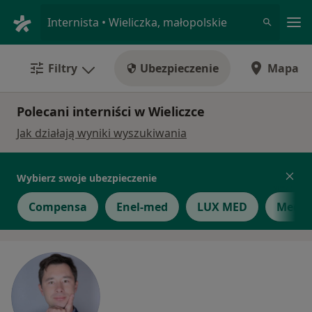
Me
Internista • Wieliczka, małopolskie
Filtry
Ubezpieczenie
Mapa
Polecani interniści w Wieliczce
Jak działają wyniki wyszukiwania
Wybierz swoje ubezpieczenie
Compensa
Enel-med
LUX MED
Medic