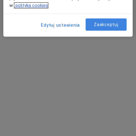
w
polityka cookies
Zaakceptuj
Edytuj ustawienia
lek. Paweł Kornelak
·
Więcej
Urolog
267 opinii
Narutowicza 2, Wieliczka
•
Mapa
Specjalistyczne Gabinety Medyczne Hamerski & Inglot
Konsultacja urologiczna
300 zł
Specjalista nie oferuje umawiania online pod tym adresem.
Poproś o wizytę