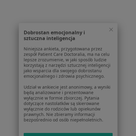
Otyłość w Wieliczce
Choroby przewodu pokarmowego w Wieliczce
Bóle brzucha w Wieliczce
Dobrostan emocjonalny i
Więcej (14)
sztuczna inteligencja
Więcej w kategorii: Schorzenia w Wieliczce
Niniejsza ankieta, przygotowana przez
zespół Patient Care Doctoralia, ma na celu
lepsze zrozumienie, w jaki sposób ludzie
Strona Główna
Choroby
Kamica Nerkowa
Zmień miasto
korzystają z narzędzi sztucznej inteligencji
Wieliczka
Zmień miasto
jako wsparcia dla swojego dobrostanu
emocjonalnego i zdrowia psychicznego.
Udział w ankiecie jest anonimowy, a wyniki
będą analizowane i prezentowane
wyłącznie w formie zbiorczej. Pytania
dotyczące nastolatków są skierowane
wyłącznie do rodziców lub opiekunów
Serwis
prawnych. Nie zbieramy informacji
bezpośrednio od osób niepełnoletnich.
Regulamin
Polityka prywatności pacjentów