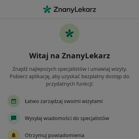
Me
Kamica Nerkowa • Wieliczka, małopolskie
Filtry
• 1
Ubezpieczenie
Map
Kamica nerkowa specjaliści w Wieliczce
Witaj na ZnanyLekarz
Jak działają wyniki wyszukiwania
Znajdź najlepszych specjalistów i umawiaj wizyty.
Pobierz aplikację, aby uzyskać bezpłatny dostęp do
Jakiego specjalisty szukasz?
przydatnych funkcji:
Urolog
Internista
Chirurg
Dermatol
Łatwo zarządzaj swoimi wizytami
Wysyłaj wiadomości do specjalistów
Otrzymuj powiadomienia