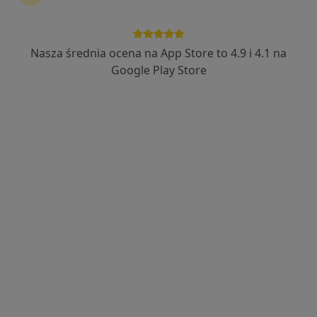
Nasza średnia ocena na App Store to 4.9 i 4.1 na
lek. Aleksander Materniak
Google Play Store
W trakcie specjalizacji (Urolog)
Narutowicza 2, Wieliczka
•
Mapa
Specjalistyczne Gabinety Medyczne Hamerski & Inglot
Konsultacja urologiczna
300 zł
Specjalista nie oferuje umawiania online pod tym adresem.
Poproś o wizytę