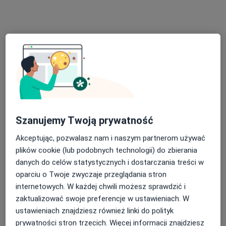
dr n. med. Wojciech Glazar
·
Więcej
Urolog
203 opinie
Adres
Online
Kościuszki 28, Wieliczka
•
Mapa
Centrum Medyczne Wieliczka Sp z o.o.
Szanujemy Twoją prywatność
Konsultacja urologiczna
od 280 zł
Akceptując, pozwalasz nam i naszym partnerom używać
Specjalista nie oferuje umawiania online pod tym adresem.
plików cookie (lub podobnych technologii) do zbierania
Poproś o wizytę
danych do celów statystycznych i dostarczania treści w
oparciu o Twoje zwyczaje przeglądania stron
internetowych. W każdej chwili możesz sprawdzić i
zaktualizować swoje preferencje w ustawieniach. W
ustawieniach znajdziesz również linki do polityk
prywatności stron trzecich. Więcej informacji znajdziesz