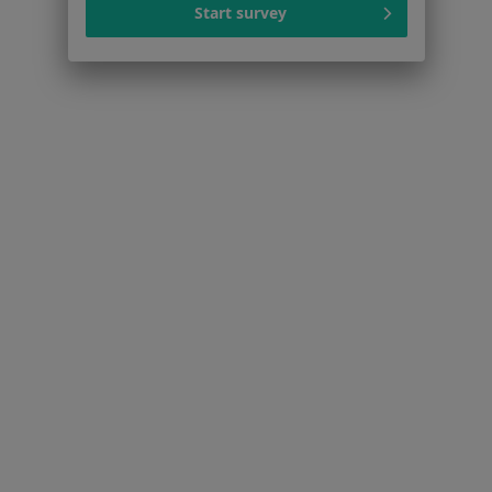
Polityka prywatności profesjonalistów
Start survey
Polityka prywatności dla profesjonalistów, których
dane pozyskaliśmy samodzielnie
Polityka cookies
Jak działają wyniki wyszukiwania
Dostępność
O nas
Praca
Rekrutujemy!
Partnerzy
Centrum prasowe
Kontakt
Dla pacjentów
Lekarze
Placówki medyczne
Pytania i odpowiedzi
Usługi i zabiegi
Choroby
Pomoc