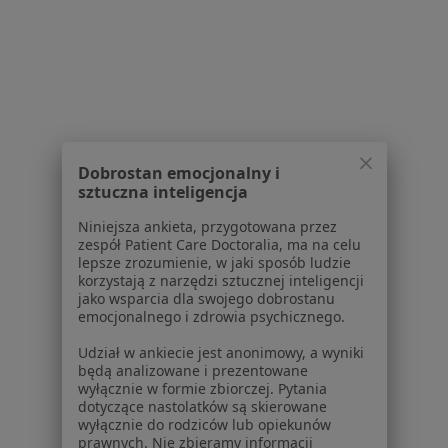
Więcej (14)
Więcej w kategorii: Schorzenia w Wieliczce
Strona Główna
Choroby
Zaburzenia Miesiączkowania
Wieliczka
Zmień miasto
Zmień miasto
Dobrostan emocjonalny i
sztuczna inteligencja
Niniejsza ankieta, przygotowana przez
zespół Patient Care Doctoralia, ma na celu
lepsze zrozumienie, w jaki sposób ludzie
korzystają z narzędzi sztucznej inteligencji
Serwis
jako wsparcia dla swojego dobrostanu
emocjonalnego i zdrowia psychicznego.
Regulamin
Polityka prywatności pacjentów
Udział w ankiecie jest anonimowy, a wyniki
będą analizowane i prezentowane
Polityka prywatności profesjonalistów
wyłącznie w formie zbiorczej. Pytania
Polityka prywatności dla profesjonalistów, których
dotyczące nastolatków są skierowane
dane pozyskaliśmy samodzielnie
wyłącznie do rodziców lub opiekunów
prawnych. Nie zbieramy informacji
Polityka cookies