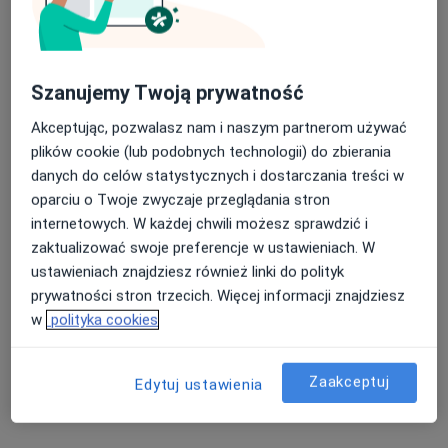
lek. Wojciech Staśkiewicz
Szanujemy Twoją prywatność
·
Więcej
W trakcie specjalizacji (Ginekolog)
Akceptując, pozwalasz nam i naszym partnerom używać
20 opinii
plików cookie (lub podobnych technologii) do zbierania
danych do celów statystycznych i dostarczania treści w
Adres
Online
oparciu o Twoje zwyczaje przeglądania stron
internetowych. W każdej chwili możesz sprawdzić i
Kościuszki 28, Wieliczka
•
Mapa
zaktualizować swoje preferencje w ustawieniach. W
Centrum Medyczne Wieliczka Sp z o.o.
ustawieniach znajdziesz również linki do polityk
Konsultacja ginekologiczna
od 280 zł
prywatności stron trzecich. Więcej informacji znajdziesz
w
polityka cookies
Specjalista nie oferuje umawiania online pod tym adresem.
Poproś o wizytę
Zaakceptuj
Edytuj ustawienia