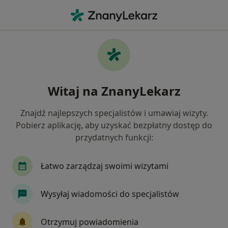
Me
Zaburzenia Miesiączkowania • Wieliczka, małopolskie
Filtry
• 1
Ubezpieczenie
Map
Zaburzenia miesiączkowania specjaliści w
Witaj na ZnanyLekarz
Wieliczce
Jak działają wyniki wyszukiwania
Znajdź najlepszych specjalistów i umawiaj wizyty.
Pobierz aplikację, aby uzyskać bezpłatny dostęp do
przydatnych funkcji:
Jakiego specjalisty szukasz?
Ginekolog
Endokrynolog
Alergolog
I
Łatwo zarządzaj swoimi wizytami
Wysyłaj wiadomości do specjalistów
Otrzymuj powiadomienia