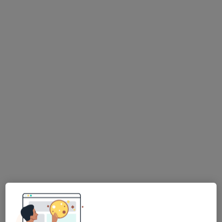
lek. Mariusz Korab Chrzanowski
·
Więcej
Ginekolog
21 opinii
Narutowicza 2, Wieliczka
•
Mapa
Specjalistyczne Gabinety Medyczne Hamerski & Inglot
Konsultacja ginekologiczna
250 zł
Specjalista nie oferuje umawiania online pod tym adresem.
Poproś o wizytę