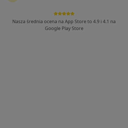
Nasza średnia ocena na App Store to 4.9 i 4.1 na
lek. Damian Rogoziński
Google Play Store
·
Więcej
Endokrynolog, Androlog
135 opinii
Ochota 4ZW, Wieliczka
•
Mapa
Centrum Medyczne Serce Sercu sp. z o.o.
Konsultacja endokrynologiczna
250 zł
Specjalista nie oferuje umawiania online pod tym adresem.
Poproś o wizytę