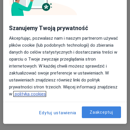
lek. Roman Kuśnierczyk
·
Więcej
Chirurg, Chirurg naczyniowy, Flebolog
Szanujemy Twoją prywatność
572 opinie
Akceptując, pozwalasz nam i naszym partnerom używać
Leśna 1A, Wieliczka
•
Mapa
plików cookie (lub podobnych technologii) do zbierania
Somamed Clinic Sp. z o.o.
danych do celów statystycznych i dostarczania treści w
Konsultacja chirurga naczyniowego
300 zł
oparciu o Twoje zwyczaje przeglądania stron
internetowych. W każdej chwili możesz sprawdzić i
Specjalista nie oferuje umawiania online pod tym adresem.
zaktualizować swoje preferencje w ustawieniach. W
ustawieniach znajdziesz również linki do polityk
Poproś o wizytę
prywatności stron trzecich. Więcej informacji znajdziesz
w
polityka cookies
Zaakceptuj
Edytuj ustawienia