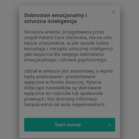
Bóle brzucha w Brzesku
Dobrostan emocjonalny i
Bóle brzucha w Myślenicach
sztuczna inteligencja
Więcej (14)
Niniejsza ankieta, przygotowana przez
Więcej w kategorii: W pobliżu Wieliczki
zespół Patient Care Doctoralia, ma na celu
lepsze zrozumienie, w jaki sposób ludzie
Schorzenia w Wieliczce
korzystają z narzędzi sztucznej inteligencji
jako wsparcia dla swojego dobrostanu
Astma oskrzelowa w Wieliczce
emocjonalnego i zdrowia psychicznego.
Nadciśnienie tętnicze w Wieliczce
Udział w ankiecie jest anonimowy, a wyniki
będą analizowane i prezentowane
Otyłość w Wieliczce
wyłącznie w formie zbiorczej. Pytania
dotyczące nastolatków są skierowane
Choroby przewodu pokarmowego w Wieliczce
wyłącznie do rodziców lub opiekunów
prawnych. Nie zbieramy informacji
Bóle kręgosłupa w Wieliczce
bezpośrednio od osób niepełnoletnich.
Więcej (14)
Więcej w kategorii: Schorzenia w Wieliczce
Start survey