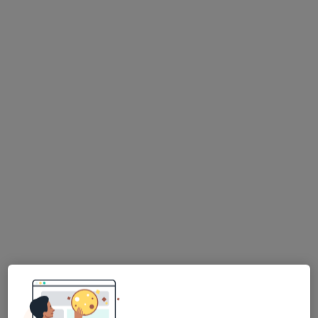
lek. Jerzy Wszołek
·
Więcej
Chirurg, Proktolog
146 opinii
Narutowicza 2, Wieliczka
•
Mapa
Specjalistyczne Gabinety Medyczne Hamerski & Inglot
Konsultacja chirurgiczna
300 zł
Specjalista nie oferuje umawiania online pod tym adresem.
Poproś o wizytę