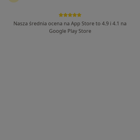
Nasza średnia ocena na App Store to 4.9 i 4.1 na
mgr Mateusz Głowa
Google Play Store
·
Więcej
Fizjoterapeuta, Osteopata
85 opinii
Bolesława Limanowskiego 1A/ 5, Wieliczka
•
Mapa
OSTEOPATIA Mateusz Głowa - Gabinety Fizjoterapii i Osteopatii
Konsultacja fizjoterapeutyczna
240 zł
Specjalista nie oferuje umawiania online pod tym adresem.
Poproś o wizytę