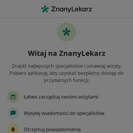
Me
Bóle Brzucha • Wieliczka, małopolskie
Filtry
• 1
Ubezpieczenie
Map
Bóle brzucha specjaliści w Wieliczce
Witaj na ZnanyLekarz
Jak działają wyniki wyszukiwania
Znajdź najlepszych specjalistów i umawiaj wizyty.
Pobierz aplikację, aby uzyskać bezpłatny dostęp do
Jakiego specjalisty szukasz?
przydatnych funkcji:
Fizjoterapeuta
Chirurg
Internista
Or
Łatwo zarządzaj swoimi wizytami
Wysyłaj wiadomości do specjalistów
Otrzymuj powiadomienia