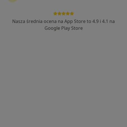
Nasza średnia ocena na App Store to 4.9 i 4.1 na
dr n. med. Maciej Bułanowski
Google Play Store
·
Więcej
Nefrolog, Internista, Transplantolog
84 opinie
Adres 1
Adres 2
Nadbrzeżna 12, Jaworzno
•
Mapa
Centrum Medyczne MarMedicam
Konsultacja nefrologiczna
400 zł
Specjalista nie oferuje umawiania online pod tym adresem.
Poproś o wizytę