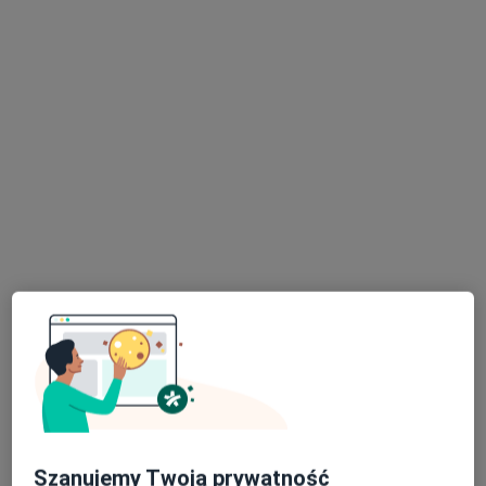
mgr Katarzyna Słysz
·
Więcej
Dietetyk
138 opinii
Adres
Online
Jaworzno
•
Mapa
Laboratorium dietetyczne Katarzyna Słysz
Konsultacja dietetyczna
190 zł
Specjalista nie oferuje umawiania online pod tym adresem.
Poproś o wizytę
Szanujemy Twoją prywatność