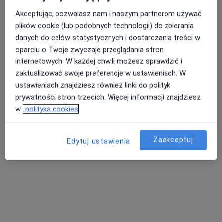
Akceptując, pozwalasz nam i naszym partnerom używać
plików cookie (lub podobnych technologii) do zbierania
danych do celów statystycznych i dostarczania treści w
oparciu o Twoje zwyczaje przeglądania stron
internetowych. W każdej chwili możesz sprawdzić i
zaktualizować swoje preferencje w ustawieniach. W
ustawieniach znajdziesz również linki do polityk
Skupienie na pacjencie
prywatności stron trzecich. Więcej informacji znajdziesz
lek. Piotr Kulesza
w
polityka cookies
·
Więcej
Kardiolog
57 opinii
Zaakceptuj
Edytuj ustawienia
Konsultacje kardiologiczne i diagnostyka
Śląski Uniwersytet Medyczny w Katowicach
Jasne wyjaśnienie i konkretny plan
Józefa Chełmońskiego 28, Jaworzno
•
Mapa
Poradnia kardiologiczna, Szpital Wielospecjalistyczny w Jaworznie