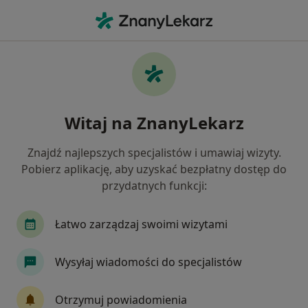
Me
Nadciśnienie • Jaworzno, śląskie
Filtry
• 1
Mapa
Nadciśnienie specjaliści w Jaworznie
Witaj na ZnanyLekarz
Jak działają wyniki wyszukiwania
Znajdź najlepszych specjalistów i umawiaj wizyty.
Pobierz aplikację, aby uzyskać bezpłatny dostęp do
Jakiego specjalisty szukasz?
przydatnych funkcji:
Dietetyk
Kardiolog
Internista
Derma
Łatwo zarządzaj swoimi wizytami
Wysyłaj wiadomości do specjalistów
Otrzymuj powiadomienia