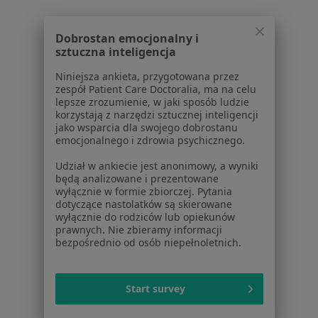
Dobrostan emocjonalny i
Serwis
sztuczna inteligencja
Regulamin
Niniejsza ankieta, przygotowana przez
zespół Patient Care Doctoralia, ma na celu
Polityka prywatności pacjentów
lepsze zrozumienie, w jaki sposób ludzie
Polityka prywatności profesjonalistów
korzystają z narzędzi sztucznej inteligencji
Polityka prywatności dla profesjonalistów, których
jako wsparcia dla swojego dobrostanu
emocjonalnego i zdrowia psychicznego.
dane pozyskaliśmy samodzielnie
Polityka cookies
Udział w ankiecie jest anonimowy, a wyniki
Jak działają wyniki wyszukiwania
będą analizowane i prezentowane
wyłącznie w formie zbiorczej. Pytania
Dostępność
dotyczące nastolatków są skierowane
O nas
wyłącznie do rodziców lub opiekunów
Praca
prawnych. Nie zbieramy informacji
Rekrutujemy!
bezpośrednio od osób niepełnoletnich.
Partnerzy
Centrum prasowe
Kontakt
Start survey
Dla pacjentów