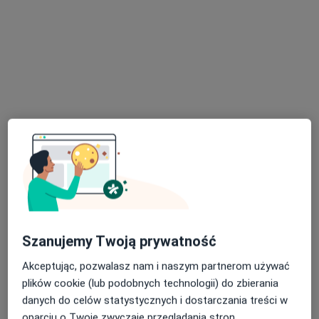
Alimed Centrum Medyczne
·
Więcej
Medycyna pracy, Endokrynologia, Ginekologia
3165 opinii
Wodzisławska 14, Żory
•
Mapa
Konsultacja lekarza medycyny pracy
od 80 zł
dr Tomasz
Michał Smołczyk
Zakrzewski
lekarz medycyny
lekarz rodzinny
pracy
Szanujemy Twoją prywatność
Brak dostępnych specjalistów z wolnymi terminami w tym centrum medycznym.
Akceptując, pozwalasz nam i naszym partnerom używać
Pokaż profil
plików cookie (lub podobnych technologii) do zbierania
danych do celów statystycznych i dostarczania treści w
oparciu o Twoje zwyczaje przeglądania stron