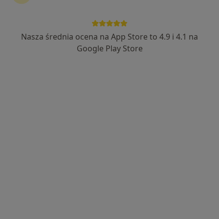
Nasza średnia ocena na App Store to 4.9 i 4.1 na
lek. Agnieszka Gajda-Karpik
Google Play Store
·
Więcej
Endokrynolog, Internista
219 opinii
aleja Wojska Polskiego 4c/18, Żory
•
Mapa
Gin Med Gabinety Lekarskie
Konsultacja endokrynologiczna
300 zł
Specjalista nie oferuje umawiania online pod tym adresem.
Poproś o wizytę