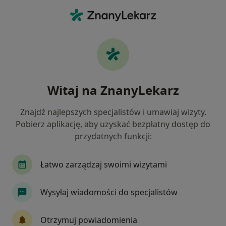
Me
Nadciśnienie • Żory, śląskie
Filtry
• 1
Ubezpieczenie
Map
Nadciśnienie specjaliści w Żorach
Witaj na ZnanyLekarz
Jak działają wyniki wyszukiwania
Znajdź najlepszych specjalistów i umawiaj wizyty.
Pobierz aplikację, aby uzyskać bezpłatny dostęp do
Jakiego specjalisty szukasz?
przydatnych funkcji:
Dietetyk
Endokrynolog
Urolog
Diabe
Łatwo zarządzaj swoimi wizytami
Wysyłaj wiadomości do specjalistów
Otrzymuj powiadomienia