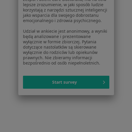
lepsze zrozumienie, w jaki sposób ludzie
Jak działają wyniki wyszukiwania
korzystają z narzędzi sztucznej inteligencji
Dostępność
jako wsparcia dla swojego dobrostanu
O nas
emocjonalnego i zdrowia psychicznego.
Praca
Rekrutujemy!
Udział w ankiecie jest anonimowy, a wyniki
Partnerzy
będą analizowane i prezentowane
Centrum prasowe
wyłącznie w formie zbiorczej. Pytania
dotyczące nastolatków są skierowane
Kontakt
wyłącznie do rodziców lub opiekunów
prawnych. Nie zbieramy informacji
Dla pacjentów
bezpośrednio od osób niepełnoletnich.
Lekarze
Placówki medyczne
Start survey
Pytania i odpowiedzi
Usługi i zabiegi
Choroby
Pomoc
Aplikacje mobilne
Blog dla pacjentów