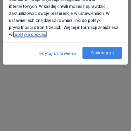
internetowych. W każdej chwili możesz sprawdzić i
zaktualizować swoje preferencje w ustawieniach. W
ustawieniach znajdziesz również linki do polityk
prywatności stron trzecich. Więcej informacji znajdziesz
w
polityka cookies
Gin Med Gabinety Lekarskie
Zaakceptuj
Edytuj ustawienia
·
Więcej
Ginekologia, Dermatologia, Kardiologia
788 opinii
aleja Wojska Polskiego 4c/18, Żory
•
Mapa
USG piersi
230 zł
Pokaż więcej usług
lek. Karolina
lek. Katarzyna
lek. Agnieszka Gajda-
Nalewajka
Bieniek
Karpik
dermatolog
alergolog
endokrynolog