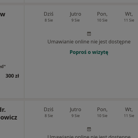
aw
Dziś
Jutro
Pon,
Wt,
8 Sie
9 Sie
10 Sie
11 Sie
Umawianie online nie jest dostępne
Poproś o wizytę
ed"
300 zł
dr.
Dziś
Jutro
Pon,
Wt,
dowicz
8 Sie
9 Sie
10 Sie
11 Sie
Umawianie online nie jest dostępne