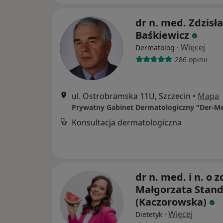
dr n. med. Zdzisł
Baśkiewicz
·
Więcej
Dermatolog
286 opinii
ul. Ostrobramska 11U, Szczecin
•
Mapa
Prywatny Gabinet Dermatologiczny "Der-M
Konsultacja dermatologiczna
dr n. med. i n. o z
Małgorzata Stan
(Kaczorowska)
·
Więcej
Dietetyk