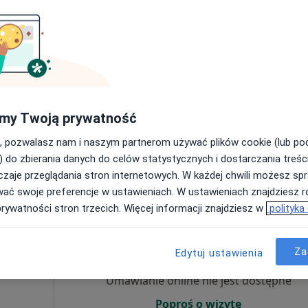
i
Umawianie online nie jest dostępne
ęcej
Poproś o wizytę
my Twoją prywatność
, pozwalasz nam i naszym partnerom używać plików cookie (lub p
) do zbierania danych do celów statystycznych i dostarczania treśc
tacja z zakresu medycyny estetycznej
250 zł
zaje przeglądania stron internetowych. W każdej chwili możesz spr
wać swoje preferencje w ustawieniach. W ustawieniach znajdziesz ró
prywatności stron trzecich. Więcej informacji znajdziesz w
polityka
Dziś
Jutro
Pon,
Wt,
8 Sie
9 Sie
10 Sie
11 Sie
Za
i
Edytuj ustawienia
Umawianie online nie jest dostępne
Poproś o wizytę