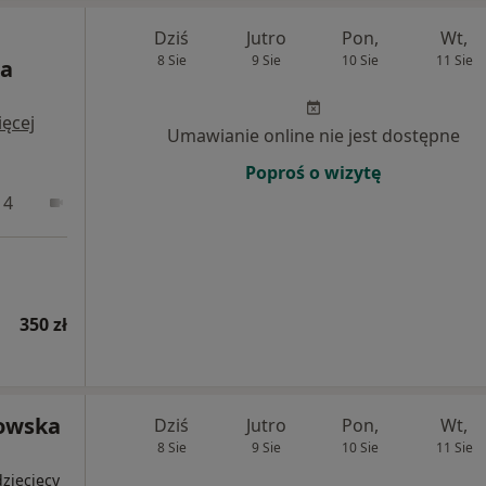
Dziś
Jutro
Pon,
Wt,
8 Sie
9 Sie
10 Sie
11 Sie
ia
ęcej
Umawianie online nie jest dostępne
Poproś o wizytę
 4
Online 1
Online 2
350 zł
owska
Dziś
Jutro
Pon,
Wt,
8 Sie
9 Sie
10 Sie
11 Sie
ziecięcy