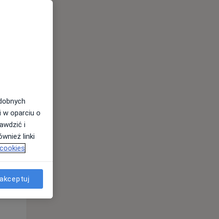
odobnych
i w oparciu o
awdzić i
wnież linki
 cookies
Śr,
Czw,
Pt,
12 Sie
13 Sie
14 Sie
akceptuj