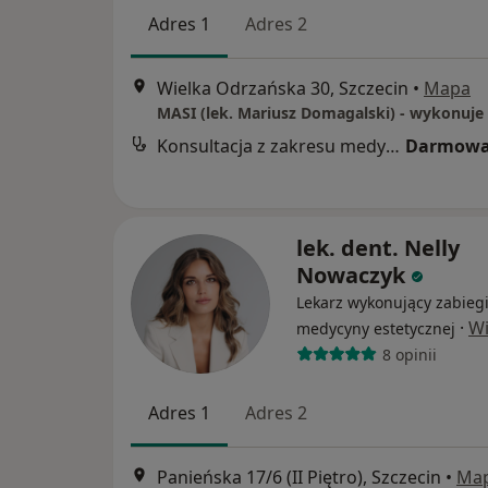
Adres 1
Adres 2
Wielka Odrzańska 30, Szczecin
•
Mapa
Konsultacja z zakresu medycyny estetycznej
Darmowa
lek. dent. Nelly
Nowaczyk
Lekarz wykonujący zabieg
·
Wi
medycyny estetycznej
8 opinii
Adres 1
Adres 2
Panieńska 17/6 (II Piętro), Szczecin
•
Ma