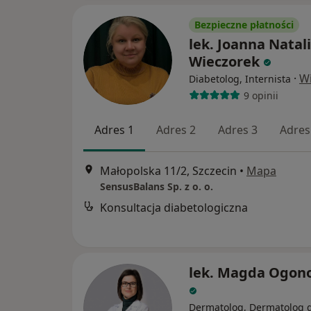
Bezpieczne płatności
lek. Joanna Natal
Wieczorek
·
Wi
Diabetolog, Internista
9 opinii
Adres 1
Adres 2
Adres 3
Adres
Małopolska 11/2, Szczecin
•
Mapa
SensusBalans Sp. z o. o.
Konsultacja diabetologiczna
lek. Magda Ogon
Dermatolog, Dermatolog d