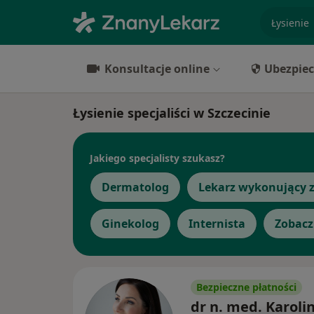
specjaliz
Konsultacje online
Ubezpiec
Łysienie specjaliści w Szczecinie
Jakiego specjalisty szukasz?
Dermatolog
Lekarz wykonujący z
Ginekolog
Internista
Zobacz
Bezpieczne płatności
dr n. med. Karoli