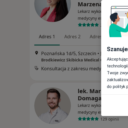
Marzena Skibicka
Lekarz wykonujący zabieg
·
Wi
medycyny estetycznej
296 opinii
Adres 1
Adres 2
Adres 3
Szanuje
Poznańska 1d/5, Szczecin
•
Mapa
Akceptując
Brodkiewicz Skibicka Medical Center
technologii
Konsul
Twoje zwyc
zaktualizo
do polityk 
lek. Mariusz
Domagalski
Lekarz wykonujący zabieg
medycyny estetycznej
129 opinii