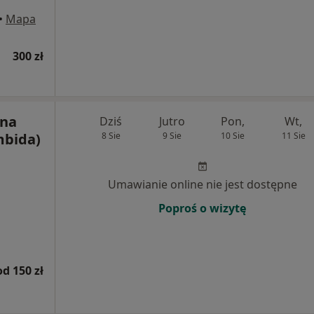
•
Mapa
300 zł
yna
Dziś
Jutro
Pon,
Wt,
mbida)
8 Sie
9 Sie
10 Sie
11 Sie
i
Umawianie online nie jest dostępne
Poproś o wizytę
od 150 zł