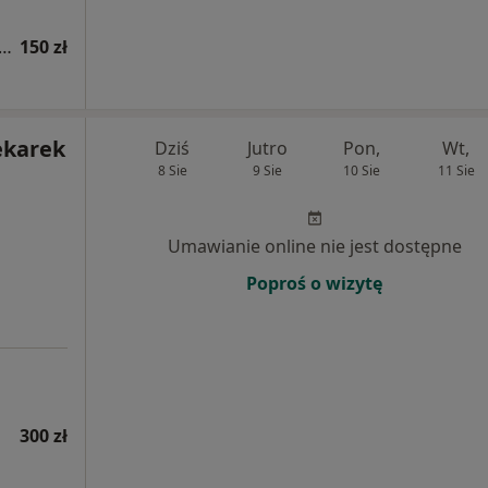
tacja z zakresu medycyny estetycznej
150 zł
ekarek
Dziś
Jutro
Pon,
Wt,
8 Sie
9 Sie
10 Sie
11 Sie
Umawianie online nie jest dostępne
Poproś o wizytę
300 zł