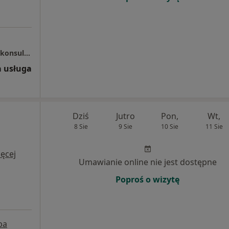
MASI (lek. Mariusz Domagalski) - wykonuje konsultacje i zabiegi medycyny estetycznej
 usługa
Dziś
Jutro
Pon,
Wt,
8 Sie
9 Sie
10 Sie
11 Sie
i
ęcej
Umawianie online nie jest dostępne
Poproś o wizytę
pa