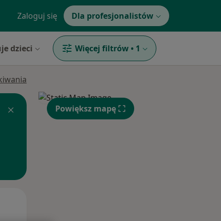
Zaloguj się
Dla profesjonalistów
je dzieci
Więcej filtrów
•
1
ukiwania
Powiększ mapę
Śr,
Czw,
Pt,
12 Sie
13 Sie
14 Sie