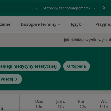
acja, badanie lub nazwisko
miasto lub dzielnica
zenie
Dostępne terminy
Język
Przyjmu
Jak działają wyniki wysz
abiegi medycyny estetycznej
Ortopeda
 więcej
Dziś
Jutro
Pon,
Wt,
8 Sie
9 Sie
10 Sie
11 Sie
na