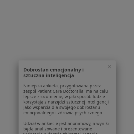
1
2
3
Powiązane wyszukiwania
W pobliżu Sopotu
łokieć golfisty w Gdańsku
łokieć golfisty w Gdyni
łokieć golfisty w Wejherowie
Dobrostan emocjonalny i
sztuczna inteligencja
łokieć golfisty w Rumi
Niniejsza ankieta, przygotowana przez
łokieć golfisty w Pruszczu Gdańskim
zespół Patient Care Doctoralia, ma na celu
lepsze zrozumienie, w jaki sposób ludzie
Więcej (11)
korzystają z narzędzi sztucznej inteligencji
Więcej w kategorii: W pobliżu Sopotu
jako wsparcia dla swojego dobrostanu
emocjonalnego i zdrowia psychicznego.
Schorzenia w Sopocie
Udział w ankiecie jest anonimowy, a wyniki
Zmiany skórne w Sopocie
będą analizowane i prezentowane