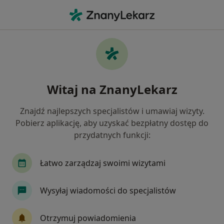
Me
Łokieć Golfisty • Sopot, pomorskie
Filtry
• 1
Ubezpieczenie
Map
Łokieć golfisty specjaliści w Sopocie
Witaj na ZnanyLekarz
Jak działają wyniki wyszukiwania
Znajdź najlepszych specjalistów i umawiaj wizyty.
Pobierz aplikację, aby uzyskać bezpłatny dostęp do
Jakiego specjalisty szukasz?
przydatnych funkcji:
Fizjoterapeuta
Ortopeda
Lekarz rehabilit
Łatwo zarządzaj swoimi wizytami
Wysyłaj wiadomości do specjalistów
Otrzymuj powiadomienia