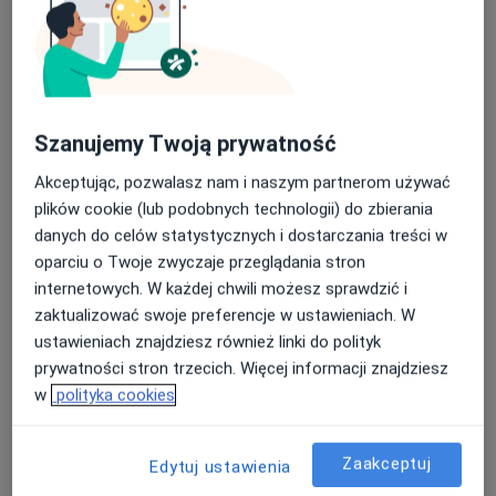
mgr Tomasz Zawadziński
·
Więcej
Fizjoterapeuta
Szanujemy Twoją prywatność
186 opinii
Akceptując, pozwalasz nam i naszym partnerom używać
Aleja Niepodległości 698A, Sopot
•
Mapa
plików cookie (lub podobnych technologii) do zbierania
REHAB
danych do celów statystycznych i dostarczania treści w
Konsultacja fizjoterapeutyczna
200 zł
oparciu o Twoje zwyczaje przeglądania stron
Specjalista nie oferuje umawiania online pod tym adresem.
internetowych. W każdej chwili możesz sprawdzić i
zaktualizować swoje preferencje w ustawieniach. W
Poproś o wizytę
ustawieniach znajdziesz również linki do polityk
prywatności stron trzecich. Więcej informacji znajdziesz
w
polityka cookies
Zaakceptuj
Edytuj ustawienia