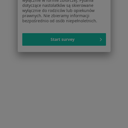
wyłącznie w formie zbiorczej. Pytania
Choroby piersi w Sopocie
dotyczące nastolatków są skierowane
wyłącznie do rodziców lub opiekunów
Blizny w Sopocie
prawnych. Nie zbieramy informacji
bezpośrednio od osób niepełnoletnich.
Znamiona w Sopocie
żylaki kończyn dolnych w Sopocie
Start survey
Więcej (15)
Więcej w kategorii: Schorzenia w Sopocie
Strona Główna
Choroby
Łokieć Golfisty
Sopot
Zmień miasto
Zmień 
Serwis
Regulamin
Polityka prywatności pacjentów