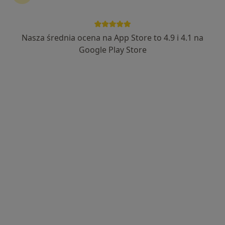
Nasza średnia ocena na App Store to 4.9 i 4.1 na
mgr Anna Pestka
Google Play Store
·
Więcej
Fizjoterapeuta
173 opinie
Aleja Niepodległości 698A, Sopot
•
Mapa
REHAB
Konsultacja fizjoterapeutyczna
180 zł
Specjalista nie oferuje umawiania online pod tym adresem.
Poproś o wizytę