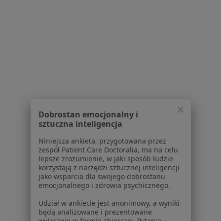
Poproś o wizytę
1
2
Powiązane wyszukiwania
W pobliżu Wejherowa
łokieć golfisty w Gdańsku
Dobrostan emocjonalny i
łokieć golfisty w Gdyni
sztuczna inteligencja
łokieć golfisty w Sopocie
Niniejsza ankieta, przygotowana przez
zespół Patient Care Doctoralia, ma na celu
łokieć golfisty w Rumi
lepsze zrozumienie, w jaki sposób ludzie
korzystają z narzędzi sztucznej inteligencji
łokieć golfisty w Baninie
jako wsparcia dla swojego dobrostanu
emocjonalnego i zdrowia psychicznego.
Więcej (12)
Więcej w kategorii: W pobliżu Wejherowa
Udział w ankiecie jest anonimowy, a wyniki
będą analizowane i prezentowane
Schorzenia w Wejherowie
wyłącznie w formie zbiorczej. Pytania