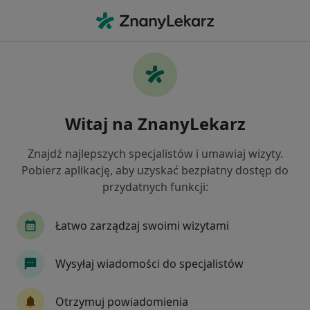
Me
Łokieć Golfisty • Wejherowo, pomorskie
Filtry
• 1
Ubezpieczenie
Map
Łokieć golfisty specjaliści w Wejherowie
Witaj na ZnanyLekarz
Jak działają wyniki wyszukiwania
Znajdź najlepszych specjalistów i umawiaj wizyty.
Pobierz aplikację, aby uzyskać bezpłatny dostęp do
Jakiego specjalisty szukasz?
przydatnych funkcji:
Fizjoterapeuta
Ortopeda
Chirurg
Ped
Łatwo zarządzaj swoimi wizytami
Wysyłaj wiadomości do specjalistów
Otrzymuj powiadomienia