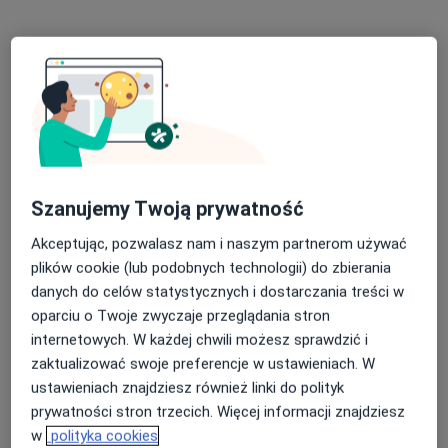
Szanujemy Twoją prywatność
mgr Amelia Gałka
·
Więcej
Fizjoterapeuta
Akceptując, pozwalasz nam i naszym partnerom używać
55 opinii
plików cookie (lub podobnych technologii) do zbierania
danych do celów statystycznych i dostarczania treści w
Gdańska 51, Wejherowo
•
Mapa
oparciu o Twoje zwyczaje przeglądania stron
Centrum Medyczne PELVI & FizjoAga
internetowych. W każdej chwili możesz sprawdzić i
Fizjoterapia dna miednicy
220 zł
zaktualizować swoje preferencje w ustawieniach. W
Specjalista nie oferuje umawiania online pod tym adresem.
ustawieniach znajdziesz również linki do polityk
prywatności stron trzecich. Więcej informacji znajdziesz
Poproś o wizytę
w
polityka cookies