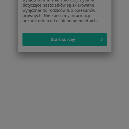
dotyczące nastolatków są skierowane
Choroby chirurgiczne w Wejherowie
wyłącznie do rodziców lub opiekunów
prawnych. Nie zbieramy informacji
Zmiany skórne w Wejherowie
bezpośrednio od osób niepełnoletnich.
Przepuklina w Wejherowie
Ból pleców w Wejherowie
Start survey
Bóle brzucha w Wejherowie
Więcej (15)
Więcej w kategorii: Schorzenia w Wejherowie
Strona Główna
Choroby
Łokieć Golfisty
Zmień miasto
Wejherowo
Zmień miasto