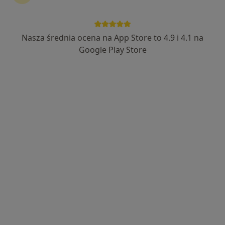
Nasza średnia ocena na App Store to 4.9 i 4.1 na
Bezpieczne płatności
Google Play Store
mgr Karolina Okoń
·
Więcej
Fizjoterapeuta
36 opinii
ul. I Brygady Pancernej W.P. 10, Wejherowo
•
Mapa
Przychodnia Rehabilitacyjna FIT-MED Fizjoterapia dzieci i dorosłych
Konsultacja fizjoterapeutyczna (kolejna wizyta)
130 zł
Specjalista nie oferuje umawiania online pod tym adresem.
Poproś o wizytę