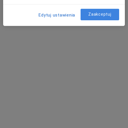
Zaakceptuj
Edytuj ustawienia
lek. Karolina Pucek
W trakcie specjalizacji (Ortopeda)
7 opinii
Adres
Online
Osiedle Przyjaźni 1, Wejherowo
•
Mapa
Anes Clinic
Konsultacja ortopedyczna
250 zł
Specjalista nie oferuje umawiania online pod tym adresem.