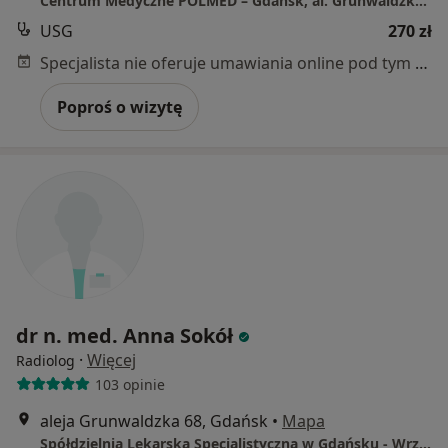
Centrum Medyczne POLMED – Gdańsk, al. Grunwaldzka 82
USG
270 zł
Specjalista nie oferuje umawiania online pod tym adresem.
Poproś o wizytę
dr n. med. Anna Sokół
·
Więcej
Radiolog
103 opinie
aleja Grunwaldzka 68, Gdańsk
•
Mapa
Spółdzielnia Lekarska Specjalistyczna w Gdańsku - Wrzeszczu