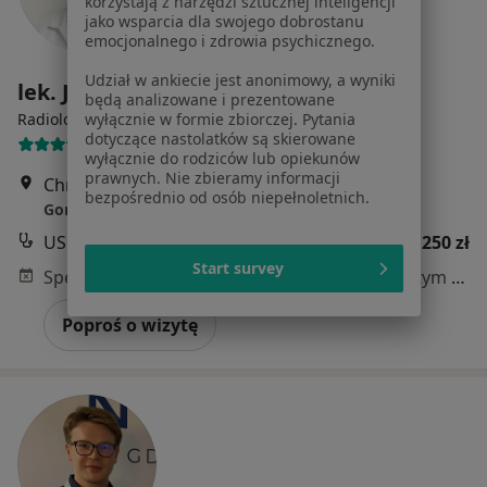
korzystają z narzędzi sztucznej inteligencji
jako wsparcia dla swojego dobrostanu
emocjonalnego i zdrowia psychicznego.
Udział w ankiecie jest anonimowy, a wyniki
lek. Justyna Kułaga
będą analizowane i prezentowane
·
Więcej
Radiolog
wyłącznie w formie zbiorczej. Pytania
dotyczące nastolatków są skierowane
87 opinii
wyłącznie do rodziców lub opiekunów
prawnych. Nie zbieramy informacji
Chrobrego 6/8, Sopot
•
Mapa
bezpośrednio od osób niepełnoletnich.
Goris-Med Zakład Diagnostyki Obrazowej
USG jamy brzusznej
250 zł
Start survey
Specjalista nie oferuje umawiania online pod tym adresem.
Poproś o wizytę