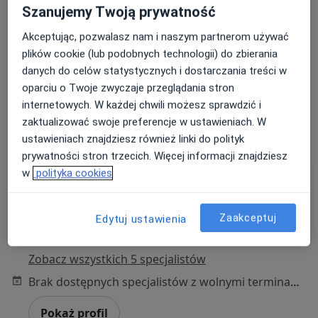
Szanujemy Twoją prywatność
Akceptując, pozwalasz nam i naszym partnerom używać
Goris-Med Zakład Diagnostyki Obrazowej
plików cookie (lub podobnych technologii) do zbierania
danych do celów statystycznych i dostarczania treści w
·
Więcej
Radiologia, Ultrasonografia, Chirurgia onkologiczna
oparciu o Twoje zwyczaje przeglądania stron
119 opinii
internetowych. W każdej chwili możesz sprawdzić i
Chrobrego 6/8, Sopot
•
Mapa
zaktualizować swoje preferencje w ustawieniach. W
ustawieniach znajdziesz również linki do polityk
Konsultacja radiologiczna
prywatności stron trzecich. Więcej informacji znajdziesz
w
polityka cookies
lek. Aleksandra
lek. Joanna Niewalda
lek. Justyna Kułaga
Gauden
radiolog
radiolog
Zaakceptuj
Edytuj ustawienia
radiolog
Zobacz wszystkich 5 specjalistów
Brak dostępnych specjalistów z wolnymi terminami w tym centrum medycznym.
Pokaż profil