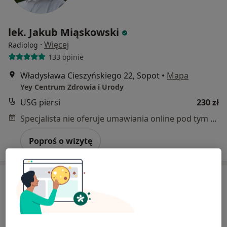
lek. Jakub Miąskowski
·
Więcej
Radiolog
133 opinie
Władysława Cieszyńskiego 22, Sopot
•
Mapa
Yey Centrum Zdrowia i Urody
USG piersi
230 zł
Specjalista nie oferuje umawiania online pod tym adresem.
Poproś o wizytę