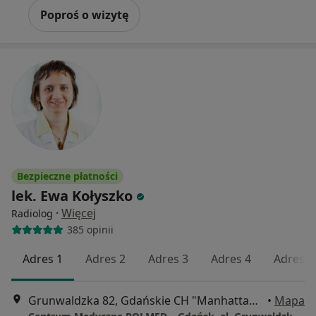
Poproś o wizytę
Bezpieczne płatności
lek. Ewa Kołyszko
·
Więcej
Radiolog
385 opinii
Adres 1
Adres 2
Adres 3
Adres 4
Adres 5
Grunwaldzka 82, Gdańskie CH "Manhattan", Gdańsk
•
Mapa