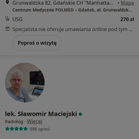
Grunwaldzka 82, Gdańskie CH "Manhattan", Gdańsk
•
Mapa
Centrum Medyczne POLMED – Gdańsk, al. Grunwaldzka 82
USG
270 zł
Specjalista nie oferuje umawiania online pod tym adresem.
Poproś o wizytę
lek. Sławomir Maciejski
·
Więcej
Radiolog
398 opinii