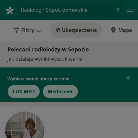
Me
Radiolog • Sopot, pomorskie
Filtry
Ubezpieczenie
Mapa
Polecani radiolodzy w Sopocie
Jak działają wyniki wyszukiwania
Wybierz swoje ubezpieczenie
LUX MED
Medicover