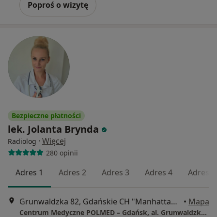
Poproś o wizytę
Bezpieczne płatności
lek. Jolanta Brynda
·
Więcej
Radiolog
280 opinii
Adres 1
Adres 2
Adres 3
Adres 4
Adres 5
Grunwaldzka 82, Gdańskie CH "Manhattan", Gdańsk
•
Mapa
Centrum Medyczne POLMED – Gdańsk, al. Grunwaldzka 82