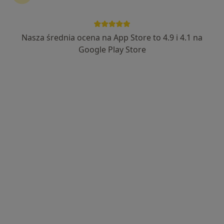
Nasza średnia ocena na App Store to 4.9 i 4.1 na
mgr Agata Wasilewska
Google Play Store
·
Więcej
Fizjoterapeuta
128 opinii
Lotnicza 113, Banino
•
Mapa
Fizjoterapia Wasilewscy
Wizyta fizjoterapeutyczna (kolejna)
200 zł
Specjalista nie oferuje umawiania online pod tym adresem.
Poproś o wizytę