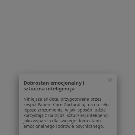
Schorzenia w Baninie
Stulejka w Baninie
Wodniak jądra w Baninie
żylaki powrózka nasiennego w Baninie
Andropauza w Baninie
Choroby przenoszone drogą płciową w Baninie
Strona Główna
Choroby
Łokieć Golfisty
Banino
Zmień miasto
Zmień
Dobrostan emocjonalny i
sztuczna inteligencja
Niniejsza ankieta, przygotowana przez
zespół Patient Care Doctoralia, ma na celu
lepsze zrozumienie, w jaki sposób ludzie
korzystają z narzędzi sztucznej inteligencji
jako wsparcia dla swojego dobrostanu
Serwis
emocjonalnego i zdrowia psychicznego.
Regulamin