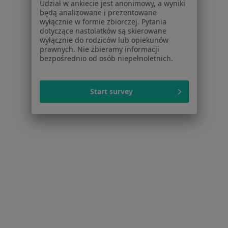
Udział w ankiecie jest anonimowy, a wyniki
Polityka prywatności pacjentów
będą analizowane i prezentowane
wyłącznie w formie zbiorczej. Pytania
Polityka prywatności profesjonalistów
dotyczące nastolatków są skierowane
Polityka prywatności dla profesjonalistów, których
wyłącznie do rodziców lub opiekunów
dane pozyskaliśmy samodzielnie
prawnych. Nie zbieramy informacji
bezpośrednio od osób niepełnoletnich.
Polityka cookies
Jak działają wyniki wyszukiwania
Dostępność
Start survey
O nas
Praca
Rekrutujemy!
Partnerzy
Centrum prasowe
Kontakt
Dla pacjentów
Lekarze
Placówki medyczne
Pytania i odpowiedzi
Usługi i zabiegi