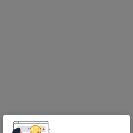
mgr Bartłomiej Jankowski
·
Więcej
Fizjoterapeuta
63 opinie
Lotnicza 113, Banino
•
Mapa
Fizjoterapia Wasilewscy
Masaż tkanek głębokich
od 160 zł
Specjalista nie oferuje umawiania online pod tym adresem.
Poproś o wizytę