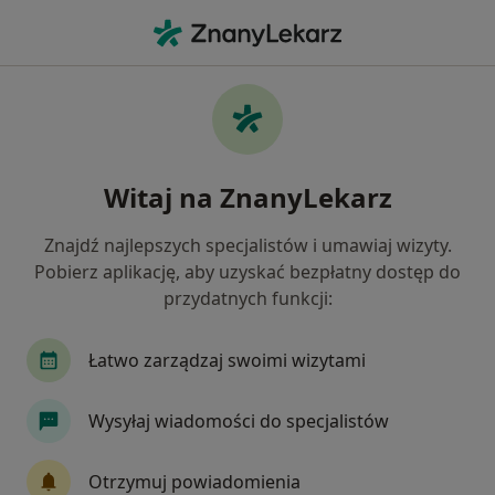
Me
Łokieć Golfisty • Banino, pomorskie
Filtry
• 1
Ubezpieczenie
Map
Łokieć golfisty specjaliści w Baninie
Witaj na ZnanyLekarz
Jak działają wyniki wyszukiwania
Znajdź najlepszych specjalistów i umawiaj wizyty.
Pobierz aplikację, aby uzyskać bezpłatny dostęp do
Jakiego specjalisty szukasz?
przydatnych funkcji:
Fizjoterapeuta
Ortopeda
Lekarz rehabilit
Łatwo zarządzaj swoimi wizytami
Wysyłaj wiadomości do specjalistów
Otrzymuj powiadomienia