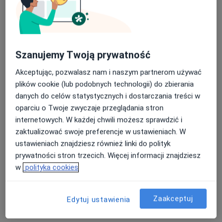
mgr Roksana Jędrzejczyk
·
Więcej
Fizjoterapeuta
Szanujemy Twoją prywatność
75 opinii
Akceptując, pozwalasz nam i naszym partnerom używać
Adres
Online
plików cookie (lub podobnych technologii) do zbierania
danych do celów statystycznych i dostarczania treści w
Klonowa 41, Banino
•
Mapa
oparciu o Twoje zwyczaje przeglądania stron
Fizjoterapeuta Movement
internetowych. W każdej chwili możesz sprawdzić i
zaktualizować swoje preferencje w ustawieniach. W
Konsultacja fizjoterapeutyczna
220 zł
ustawieniach znajdziesz również linki do polityk
Specjalista nie oferuje umawiania online pod tym adresem.
prywatności stron trzecich. Więcej informacji znajdziesz
w
polityka cookies
Poproś o wizytę
Zaakceptuj
Edytuj ustawienia