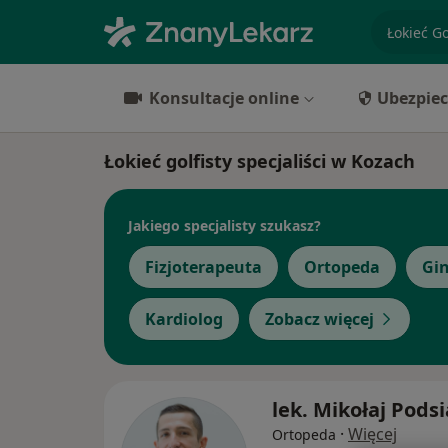
specjaliz
Konsultacje online
Ubezpiec
Łokieć golfisty specjaliści w Kozach
Jakiego specjalisty szukasz?
Fizjoterapeuta
Ortopeda
Gi
Kardiolog
Zobacz więcej
lek. Mikołaj Pods
·
Więcej
Ortopeda