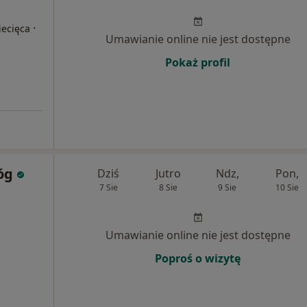
·
iecięca
Umawianie online nie jest dostępne
Pokaż profil
óg
Dziś
Jutro
Ndz,
Pon,
7 Sie
8 Sie
9 Sie
10 Sie
Umawianie online nie jest dostępne
Poproś o wizytę