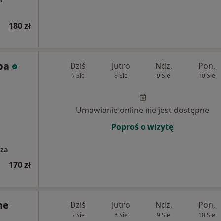
180 zł
ba
Dziś
Jutro
Ndz,
Pon,
7 Sie
8 Sie
9 Sie
10 Sie
Umawianie online nie jest dostępne
Poproś o wizytę
sza
170 zł
ne
Dziś
Jutro
Ndz,
Pon,
7 Sie
8 Sie
9 Sie
10 Sie