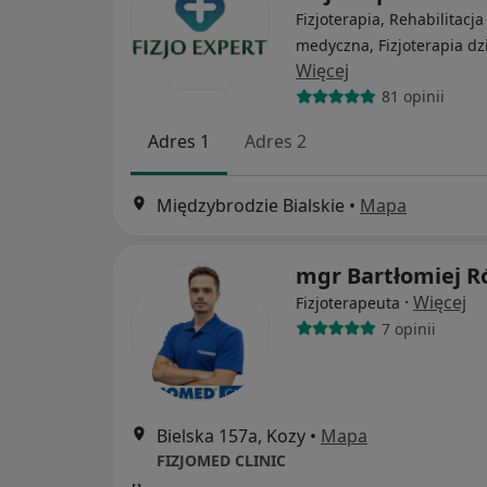
Fizjoterapia, Rehabilitacja
medyczna, Fizjoterapia dz
Więcej
81 opinii
Adres 1
Adres 2
Międzybrodzie Bialskie
•
Mapa
mgr Bartłomiej R
·
Więcej
Fizjoterapeuta
7 opinii
Bielska 157a, Kozy
•
Mapa
FIZJOMED CLINIC