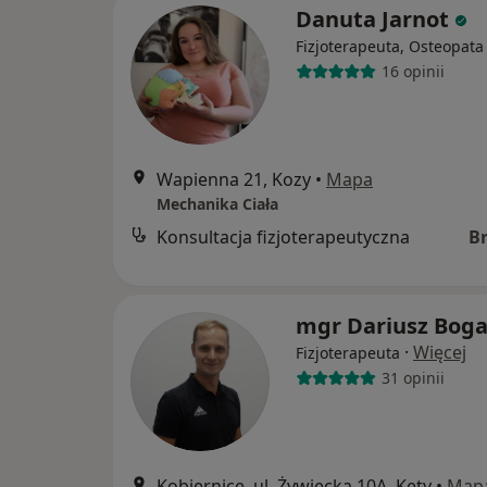
Danuta Jarnot
Fizjoterapeuta, Osteopata
16 opinii
Wapienna 21, Kozy
•
Mapa
Mechanika Ciała
Konsultacja fizjoterapeutyczna
B
mgr Dariusz Boga
·
Więcej
Fizjoterapeuta
31 opinii
Kobiernice, ul. Żywiecka 10A, Kęty
•
Map