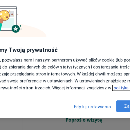
Umawianie online nie jest dostępne
Pokaż numer
my Twoją prywatność
, pozwalasz nam i naszym partnerom używać plików cookie (lub p
280 zł
) do zbierania danych do celów statystycznych i dostarczania treśc
zaje przeglądania stron internetowych. W każdej chwili możesz spr
wać swoje preferencje w ustawieniach. W ustawieniach znajdziesz ró
ec-
Dziś
Jutro
Ndz,
Pon,
prywatności stron trzecich. Więcej informacji znajdziesz w
polityka
7 Sie
8 Sie
9 Sie
10 Sie
Za
Edytuj ustawienia
Umawianie online nie jest dostępne
Poproś o wizytę