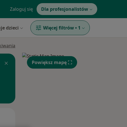
Zaloguj się
Dla profesjonalistów
je dzieci
Więcej filtrów
•
1
ukiwania
Powiększ mapę
Wt,
Śr,
Czw,
11 Sie
12 Sie
13 Sie