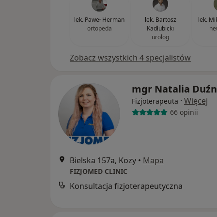
lek. Paweł Herman
lek. Bartosz
lek. Mi
ortopeda
Kadłubicki
ne
urolog
Zobacz wszystkich 4 specjalistów
mgr Natalia Duźn
·
Więcej
Fizjoterapeuta
66 opinii
Bielska 157a, Kozy
•
Mapa
FIZJOMED CLINIC
Konsultacja fizjoterapeutyczna