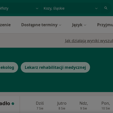
acja, badanie lub nazwisko
miasto lub dzielnica
zenie
Dostępne terminy
Język
Przyjmu
Jak działają wyniki wysz
nekolog
Lekarz rehabilitacji medycznej
iadło
Dziś
Jutro
Ndz,
Pon,
7 Sie
8 Sie
9 Sie
10 Sie