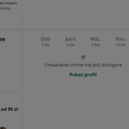
icz-Kapias
ekolog
ne
Dziś
Jutro
Ndz,
Pon,
7 Sie
8 Sie
9 Sie
10 Sie
Umawianie online nie jest dostępne
Pokaż profil
od 90 zł