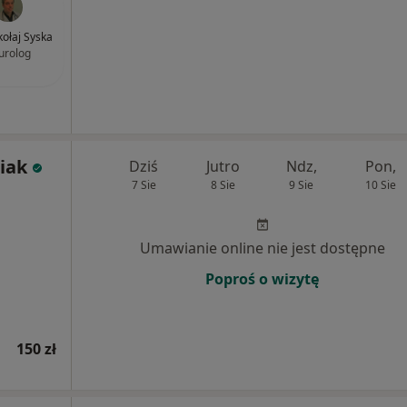
kołaj Syska
urolog
iak
Dziś
Jutro
Ndz,
Pon,
7 Sie
8 Sie
9 Sie
10 Sie
Umawianie online nie jest dostępne
Poproś o wizytę
150 zł