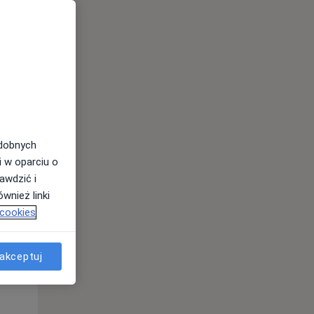
odobnych
i w oparciu o
awdzić i
wnież linki
Wt,
Śr,
Czw,
 cookies
11 Sie
12 Sie
13 Sie
akceptuj