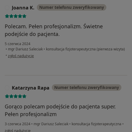
Joanna K.
Numer telefonu zweryfikowany
J
Polecam. Pełen profesjonalizm. Świetne
podejście do pacjenta.
5 czerwca 2024
•
mgr Dariusz Saleciak
•
konsultacja fizjoterapeutyczna (pierwsza wizyta)
w opinii użytkownika Joanna K.
•
zgłoś nadużycie
Katarzyna Rapa
Numer telefonu zweryfikowany
K
Gorąco polecam podejście do pacjenta super.
Pełen profesjonalizm
3 czerwca 2024
•
mgr Dariusz Saleciak
•
konsultacja fizjoterapeutyczna
•
w opinii użytkownika Katarzyna Rapa
zgłoś nadużycie