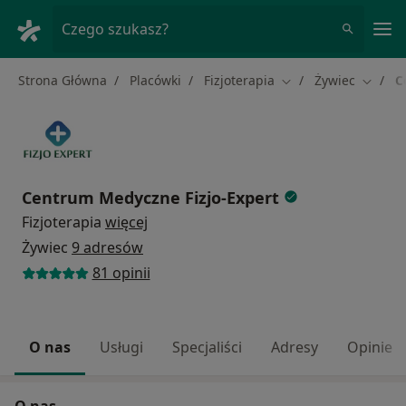
Me
Czego szukasz?
Strona Główna
Placówki
Fizjoterapia
Żywiec
C
Zmień miasto
Zmień 
Centrum Medyczne Fizjo-Expert
Fizjoterapia
więcej
Żywiec
9 adresów
81 opinii
O nas
Usługi
Specjaliści
Adresy
Opinie
O nas