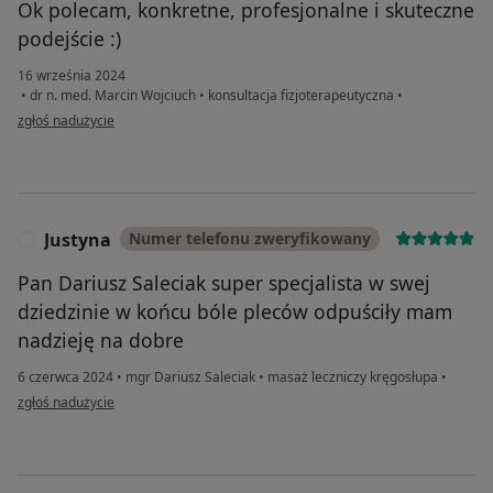
Ok polecam, konkretne, profesjonalne i skuteczne
podejście :)
16 września 2024
•
dr n. med. Marcin Wojciuch
•
konsultacja fizjoterapeutyczna
•
w opinii użytkownika Agnieszka
zgłoś nadużycie
Justyna
Numer telefonu zweryfikowany
J
Pan Dariusz Saleciak super specjalista w swej
dziedzinie w końcu bóle pleców odpuściły mam
nadzieję na dobre
6 czerwca 2024
•
mgr Dariusz Saleciak
•
masaż leczniczy kręgosłupa
•
w opinii użytkownika Justyna
zgłoś nadużycie