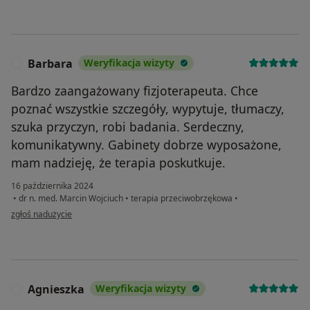
Barbara
Weryfikacja wizyty
B
Bardzo zaangażowany fizjoterapeuta. Chce
poznać wszystkie szczegóły, wypytuje, tłumaczy,
szuka przyczyn, robi badania. Serdeczny,
komunikatywny. Gabinety dobrze wyposażone,
mam nadzieję, że terapia poskutkuje.
16 października 2024
•
dr n. med. Marcin Wojciuch
•
terapia przeciwobrzękowa
•
w opinii użytkownika Barbara
zgłoś nadużycie
Agnieszka
Weryfikacja wizyty
A