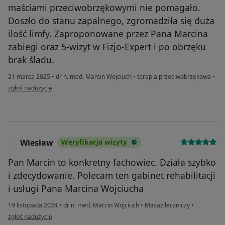
maściami przeciwobrzękowymi nie pomagało.
Doszło do stanu zapalnego, zgromadziła się duża
ilość limfy. Zaproponowane przez Pana Marcina
zabiegi oraz 5-wizyt w Fizjo-Expert i po obrzęku
brak śladu.
21 marca 2025
•
dr n. med. Marcin Wojciuch
•
terapia przeciwobrzękowa
•
w opinii użytkownika Zbyszek
zgłoś nadużycie
Wiesław
Weryfikacja wizyty
W
Pan Marcin to konkretny fachowiec. Działa szybko
i zdecydowanie. Polecam ten gabinet rehabilitacji
i usługi Pana Marcina Wojciucha
19 listopada 2024
•
dr n. med. Marcin Wojciuch
•
Masaż leczniczy
•
w opinii użytkownika Wiesław
zgłoś nadużycie