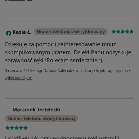
Kasia Ł.
Numer telefonu zweryfikowany
K
Dziękuję za pomoc i zainteresowanie moim
skomplikowanym urazem. Dzięki Panu odzyskuje
sprawność ręki !Polecam serdecznie :)
3 czerwca 2024
•
mgr Dariusz Saleciak
•
konsultacja fizjoterapeutyczna
•
w opinii użytkownika Kasia Ł.
zgłoś nadużycie
Marcinek Terfelecki
M
Numer telefonu zweryfikowany
Uciążliwy ból przy podnoszeniu ręki ustąpił!!