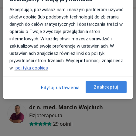
- wibroterapia VITBERG
Akceptując, pozwalasz nam i naszym partnerom używać
Specjaliści
plików cookie (lub podobnych technologii) do zbierania
danych do celów statystycznych i dostarczania treści w
oparciu o Twoje zwyczaje przeglądania stron
mgr Katarzyna Kudzia
internetowych. W każdej chwili możesz sprawdzić i
Fizjoterapeuta
zaktualizować swoje preferencje w ustawieniach. W
ustawieniach znajdziesz również linki do polityk
22 opinie
prywatności stron trzecich. Więcej informacji znajdziesz
w
polityka cookies
mgr Dariusz Saleciak
Fizjoterapeuta
Zaakceptuj
Edytuj ustawienia
30 opinii
dr n. med. Marcin Wojciuch
Fizjoterapeuta
29 opinii