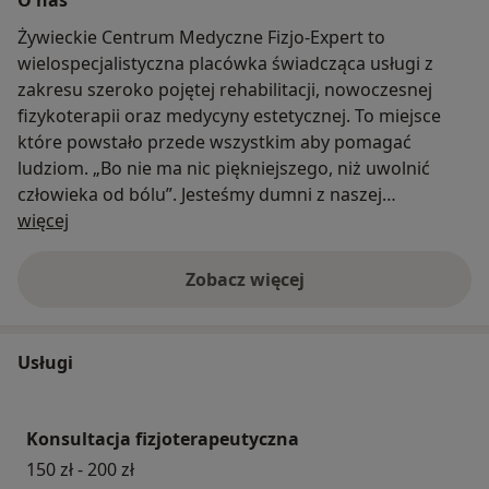
Żywieckie Centrum Medyczne Fizjo-Expert to
wielospecjalistyczna placówka świadcząca usługi z
zakresu szeroko pojętej rehabilitacji, nowoczesnej
fizykoterapii oraz medycyny estetycznej. To miejsce
które powstało przede wszystkim aby pomagać
ludziom. „Bo nie ma nic piękniejszego, niż uwolnić
człowieka od bólu”. Jesteśmy dumni z naszej
O nas
profesjonalnej i doświadczonej kadry, która jest w
więcej
stanie pomóc pacjentom z różnymi problemami
zdrowotnymi. Nasz zespół składa się z dobrze
Zobacz więcej
wykształconych specjalistów, którzy łączą wiedzę oraz
pasję, aby skutecznie pomagać ludziom.
Głównym celem naszego gabinetu jest poprawa
Usługi
komfortu życia oraz zdrowia naszych Pacjentów.
W naszej bogatej ofercie, znajdują się takie usługi jak :
Konsultacja fizjoterapeutyczna
150 zł - 200 zł
- kompleksowa rehabilitacja w obrębie narządu ruchy i