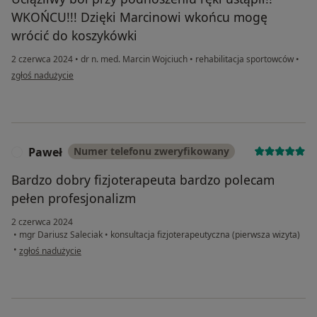
WKOŃCU!!! Dzięki Marcinowi wkońcu mogę
wrócić do koszykówki
2 czerwca 2024
•
dr n. med. Marcin Wojciuch
•
rehabilitacja sportowców
•
w opinii użytkownika Marcinek Terfelecki
zgłoś nadużycie
Paweł
Numer telefonu zweryfikowany
P
Bardzo dobry fizjoterapeuta bardzo polecam
pełen profesjonalizm
2 czerwca 2024
•
mgr Dariusz Saleciak
•
konsultacja fizjoterapeutyczna (pierwsza wizyta)
w opinii użytkownika Paweł
•
zgłoś nadużycie