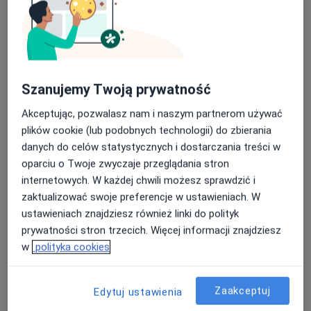
Alimed Centrum Medyczne
·
Więcej
Medycyna pracy, Endokrynologia, Ginekologia
3165 opinii
Szanujemy Twoją prywatność
Wodzisławska 14, Żory
•
Mapa
Akceptując, pozwalasz nam i naszym partnerom używać
plików cookie (lub podobnych technologii) do zbierania
Konsultacja lekarza medycyny pracy
od 80 zł
danych do celów statystycznych i dostarczania treści w
oparciu o Twoje zwyczaje przeglądania stron
internetowych. W każdej chwili możesz sprawdzić i
dr Tomasz
Michał Smołczyk
zaktualizować swoje preferencje w ustawieniach. W
Zakrzewski
lekarz medycyny
ustawieniach znajdziesz również linki do polityk
lekarz rodzinny
pracy
prywatności stron trzecich. Więcej informacji znajdziesz
Brak dostępnych specjalistów z wolnymi terminami w tym centrum medycznym.
w
polityka cookies
Pokaż profil
Zaakceptuj
Edytuj ustawienia