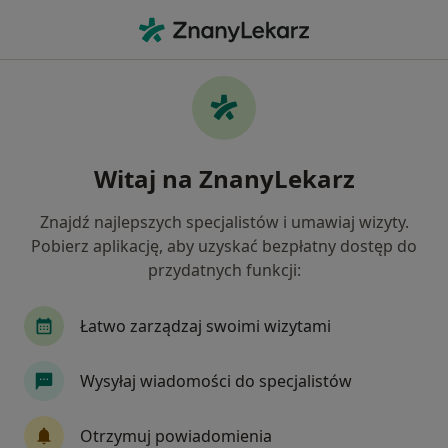
Me
Łokieć Golfisty • Żory, śląskie
Filtry
• 1
Ubezpieczenie
Map
Łokieć golfisty specjaliści w Żorach
Witaj na ZnanyLekarz
Jak działają wyniki wyszukiwania
Znajdź najlepszych specjalistów i umawiaj wizyty.
Pobierz aplikację, aby uzyskać bezpłatny dostęp do
Jakiego specjalisty szukasz?
przydatnych funkcji:
Fizjoterapeuta
Alergolog
Chirurg
De
Łatwo zarządzaj swoimi wizytami
Wysyłaj wiadomości do specjalistów
Otrzymuj powiadomienia