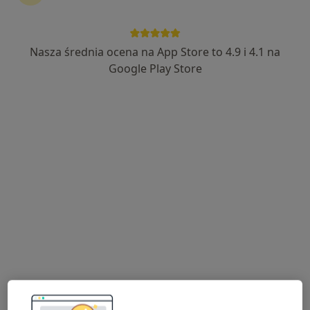
Nasza średnia ocena na App Store to 4.9 i 4.1 na
mgr Paulina Świąder
Google Play Store
·
Więcej
Fizjoterapeuta
8 opinii
Tadeusza Kościuszki 7, Żory
•
Mapa
Fizjoterapia Paulina Świąder
Konsultacja fizjoterapeutyczna
170 zł
Specjalista nie oferuje umawiania online pod tym adresem.
Poproś o wizytę