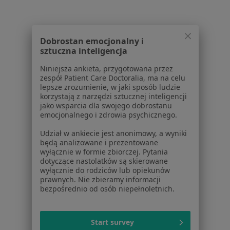
O nas
Praca
Rekrutujemy!
Partnerzy
Dobrostan emocjonalny i
Centrum prasowe
sztuczna inteligencja
Kontakt
Niniejsza ankieta, przygotowana przez
Dla pacjentów
zespół Patient Care Doctoralia, ma na celu
lepsze zrozumienie, w jaki sposób ludzie
Lekarze
korzystają z narzędzi sztucznej inteligencji
jako wsparcia dla swojego dobrostanu
Placówki medyczne
emocjonalnego i zdrowia psychicznego.
Pytania i odpowiedzi
Usługi i zabiegi
Udział w ankiecie jest anonimowy, a wyniki
będą analizowane i prezentowane
Choroby
wyłącznie w formie zbiorczej. Pytania
Pomoc
dotyczące nastolatków są skierowane
Aplikacje mobilne
wyłącznie do rodziców lub opiekunów
prawnych. Nie zbieramy informacji
Blog dla pacjentów
bezpośrednio od osób niepełnoletnich.
Dla profesjonalistów
Cennik
Start survey