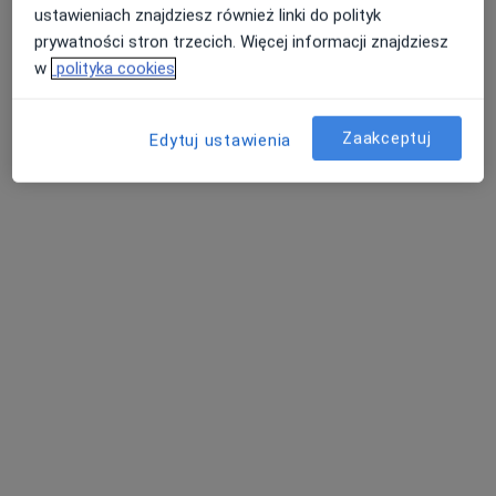
SolaceMind Centrum Zdrowia Psychicznego
ustawieniach znajdziesz również linki do polityk
Konsultacja psychologiczna
220 zł
prywatności stron trzecich. Więcej informacji znajdziesz
w
polityka cookies
Specjalista nie oferuje umawiania online pod tym adresem.
Poproś o wizytę
Zaakceptuj
Edytuj ustawienia
Bezpieczne płatności
mgr Patrycja Kacprzyk
·
Więcej
Psycholog, Psychotraumatolog, Psychoterapeuta
38 opinii