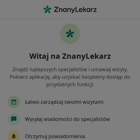
Me
Kryzys Życiowy • Józefów powiat otwocki , mazowieckie
Filtry
• 1
Ubezpieczenie
Map
Kryzys życiowy specjaliści w Józefowie
Witaj na ZnanyLekarz
Jak działają wyniki wyszukiwania
Znajdź najlepszych specjalistów i umawiaj wizyty.
Pobierz aplikację, aby uzyskać bezpłatny dostęp do
Jakiego specjalisty szukasz?
przydatnych funkcji:
Psycholog
Psychoterapeuta
Psycholog dz
Łatwo zarządzaj swoimi wizytami
Wysyłaj wiadomości do specjalistów
Otrzymuj powiadomienia