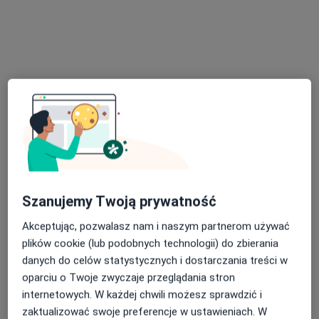
Specjalista nie oferuje umawiania online pod tym adresem.
Poproś o wizytę
mgr Alicja Rutkowska
Szanujemy Twoją prywatność
·
Więcej
Psycholog
Akceptując, pozwalasz nam i naszym partnerom używać
12 opinii
plików cookie (lub podobnych technologii) do zbierania
danych do celów statystycznych i dostarczania treści w
Adres
Online
oparciu o Twoje zwyczaje przeglądania stron
internetowych. W każdej chwili możesz sprawdzić i
Wał Miedzeszyński 66, Warszawa
•
Mapa
zaktualizować swoje preferencje w ustawieniach. W