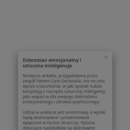
Zobacz wszystkich 26 specjalistów
Brak dostępnych specjalistów z wolnymi terminami w tym centrum medycznym.
Pokaż profil
1
2
Dobrostan emocjonalny i
Powiązane wyszukiwania
sztuczna inteligencja
W pobliżu Józefowa
Niniejsza ankieta, przygotowana przez
Kryzys życiowy w Warszawie
zespół Patient Care Doctoralia, ma na celu
lepsze zrozumienie, w jaki sposób ludzie
Kryzys życiowy w Piasecznie
korzystają z narzędzi sztucznej inteligencji
jako wsparcia dla swojego dobrostanu
Kryzys życiowy w Legionowie
emocjonalnego i zdrowia psychicznego.
Kryzys życiowy w Grodzisku Mazowieckim
Udział w ankiecie jest anonimowy, a wyniki
będą analizowane i prezentowane
Kryzys życiowy w Pruszkowie
wyłącznie w formie zbiorczej. Pytania
dotyczące nastolatków są skierowane