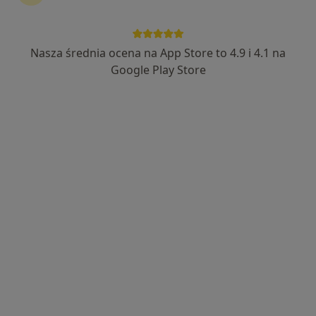
Nasza średnia ocena na App Store to 4.9 i 4.1 na
mgr Agnieszka Kosińska-Waloch
Google Play Store
·
Więcej
Psycholog, Psychoterapeuta
15 opinii
Adres
Online
Hugona Kołłątaja 64, Otwock
•
Mapa
Psychoterapia Józefów
Konsultacja psychologiczna
250 zł
Specjalista nie oferuje umawiania online pod tym adresem.
Poproś o wizytę