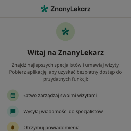
Me
Kryzys Emocjonalny • Wołomin, mazowieckie
Filtry
• 1
Mapa
Kryzys emocjonalny specjaliści w Wołominie
Witaj na ZnanyLekarz
Jak działają wyniki wyszukiwania
Znajdź najlepszych specjalistów i umawiaj wizyty.
Pobierz aplikację, aby uzyskać bezpłatny dostęp do
Jakiego specjalisty szukasz?
przydatnych funkcji:
Psycholog
Psychoterapeuta
Seksuolog
Łatwo zarządzaj swoimi wizytami
Wysyłaj wiadomości do specjalistów
Otrzymuj powiadomienia