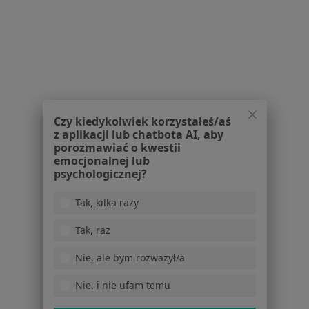
W pobliżu Wołomina
Kryzys emocjonalny w Warszawie
Kryzys emocjonalny w Piasecznie
Kryzys emocjonalny w Legionowie
Kryzys emocjonalny w Pruszkowie
Czy kiedykolwiek korzystałeś/aś
Kryzys emocjonalny w Otwocku
z aplikacji lub chatbota AI, aby
porozmawiać o kwestii
Więcej (14)
emocjonalnej lub
Więcej w kategorii: W pobliżu Wołomina
psychologicznej?
Schorzenia w Wołominie
Tak, kilka razy
Depresja w Wołominie
Tak, raz
Zaburzenia nastroju w Wołominie
Nie, ale bym rozważył/a
Niskie poczucie własnej wartości w Wołominie
Nie, i nie ufam temu
Zaburzenia lękowe w Wołominie