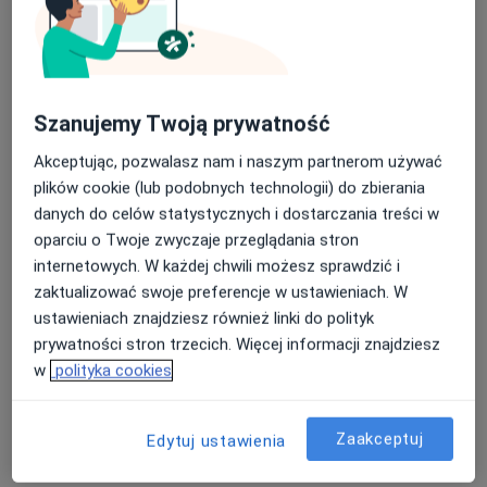
Specjalista nie oferuje umawiania online pod tym adresem.
Poproś o wizytę
Szanujemy Twoją prywatność
Akceptując, pozwalasz nam i naszym partnerom używać
plików cookie (lub podobnych technologii) do zbierania
danych do celów statystycznych i dostarczania treści w
oparciu o Twoje zwyczaje przeglądania stron
internetowych. W każdej chwili możesz sprawdzić i
zaktualizować swoje preferencje w ustawieniach. W
mgr Krzysztof Karol Wilczak
ustawieniach znajdziesz również linki do polityk
·
Więcej
Psychoterapeuta, Psycholog, Seksuolog
prywatności stron trzecich. Więcej informacji znajdziesz
433 opinie
w
polityka cookies
Adres 1
Adres 2
Online
Zaakceptuj
Edytuj ustawienia
Wileńska 1, Wołomin
•
Mapa
Gabinet psychologiczny