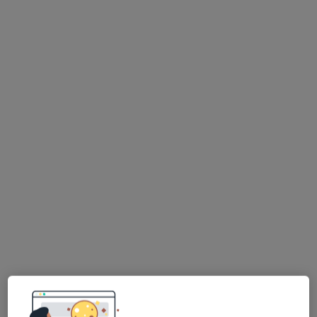
Poproś o wizytę
Bezpieczne płatności
mgr Wioletta Oszczypko
·
Więcej
Psychoterapeuta certyfikowany, Psycholog
25 opinii
Napoleona 87/2, Kobyłka
•
Mapa
Kobyłka Gabinet Spokojna Zmiana
Konsultacja psychologiczna (pierwsza wizyta)
300 zł