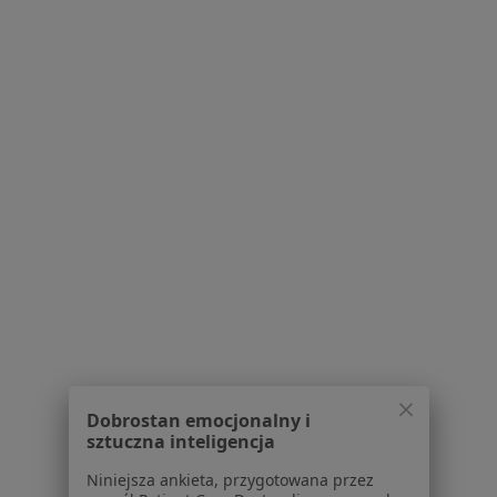
Niedoczynność tarczycy w Legionowie
Nadciśnienie tętnicze w Legionowie
Choroba Hashimoto w Legionowie
Nadczynność tarczycy w Legionowie
Powikłania cukrzycy w Legionowie
Więcej (15)
Więcej w kategorii: Schorzenia w Legionowie
Strona Główna
Choroby
Zawał Serca
Zmień miasto
Legionowo
Zmień miasto
Dobrostan emocjonalny i
sztuczna inteligencja
Niniejsza ankieta, przygotowana przez