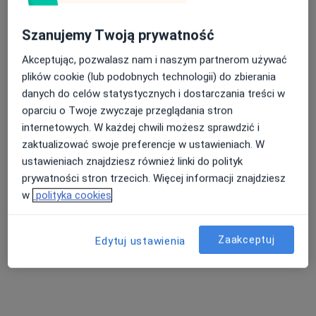
Zobacz wszystkich 5 specjalistów
Szanujemy Twoją prywatność
Brak dostępnych specjalistów z wolnymi terminami w tym centrum medycznym.
Akceptując, pozwalasz nam i naszym partnerom używać
Pokaż profil
plików cookie (lub podobnych technologii) do zbierania
danych do celów statystycznych i dostarczania treści w
oparciu o Twoje zwyczaje przeglądania stron
internetowych. W każdej chwili możesz sprawdzić i
zaktualizować swoje preferencje w ustawieniach. W
ustawieniach znajdziesz również linki do polityk
prywatności stron trzecich. Więcej informacji znajdziesz
w
polityka cookies
Bezpieczne płatności
Zaakceptuj
Edytuj ustawienia
Przychodnia Specjalistyczna Mil-Med
·
Więcej
Kardiologia, Pediatria, Radiologia
122 opinie
Strużańska 9, Legionowo
•
Mapa