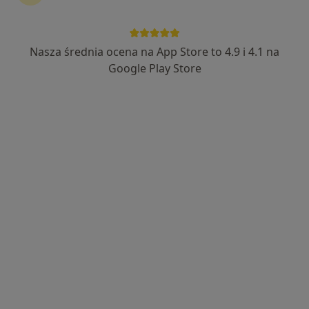
Nasza średnia ocena na App Store to 4.9 i 4.1 na
dr n. med. i n. o zdr. Michał Walczewski
Google Play Store
·
Więcej
Kardiolog
97 opinii
Adres
Online
Jana III Sobieskiego 49, Legionowo
•
Mapa
Przychodnia Rodzinna Legionowo
Konsultacja kardiologiczna
250 zł
Specjalista nie oferuje umawiania online pod tym adresem.
Poproś o wizytę