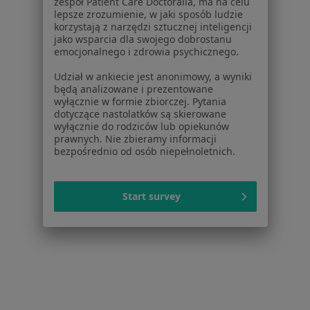
Serwis
zespół Patient Care Doctoralia, ma na celu
lepsze zrozumienie, w jaki sposób ludzie
korzystają z narzędzi sztucznej inteligencji
Regulamin
jako wsparcia dla swojego dobrostanu
Polityka prywatności pacjentów
emocjonalnego i zdrowia psychicznego.
Polityka prywatności profesjonalistów
Udział w ankiecie jest anonimowy, a wyniki
Polityka prywatności dla profesjonalistów, których
będą analizowane i prezentowane
dane pozyskaliśmy samodzielnie
wyłącznie w formie zbiorczej. Pytania
Polityka cookies
dotyczące nastolatków są skierowane
wyłącznie do rodziców lub opiekunów
Jak działają wyniki wyszukiwania
prawnych. Nie zbieramy informacji
Dostępność
bezpośrednio od osób niepełnoletnich.
O nas
Praca
Rekrutujemy!
Partnerzy
Start survey
Centrum prasowe
Kontakt
Dla pacjentów
Lekarze
Placówki medyczne