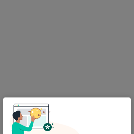
Bezpieczne płatności
Centrum Medyczne Goldenmed
·
Więcej
Interna, Pediatria, Medycyna rodzinna
188 opinii
Józefa Piłsudskiego 33, Legionowo
•
Mapa
Konsultacja stomatologiczna
od 120 zł
Pokaż więcej usług
dr n. med. Justyna
lek. Dariusz Lemczak
lek. Łukasz Gołoś
Kościuch
psychiatra
urolog
alergolog