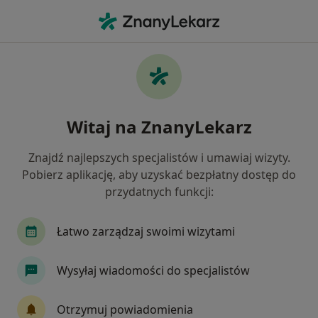
Me
Zawał Serca • Legionowo, mazowieckie
Filtry
• 1
Ubezpieczenie
Map
Zawał serca specjaliści w Legionowie
Witaj na ZnanyLekarz
Jak działają wyniki wyszukiwania
Znajdź najlepszych specjalistów i umawiaj wizyty.
Pobierz aplikację, aby uzyskać bezpłatny dostęp do
Jakiego specjalisty szukasz?
przydatnych funkcji:
Kardiolog
Internista
Lekarz rodzinny
Łatwo zarządzaj swoimi wizytami
Wysyłaj wiadomości do specjalistów
Otrzymuj powiadomienia