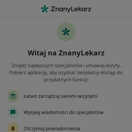
Me
Choroba Wieńcowa • Radzionków, śląskie
Filtry
• 1
Ubezpieczenie
Map
Choroba wieńcowa specjaliści w
Witaj na ZnanyLekarz
Radzionkowie
Jak działają wyniki wyszukiwania
Znajdź najlepszych specjalistów i umawiaj wizyty.
Pobierz aplikację, aby uzyskać bezpłatny dostęp do
przydatnych funkcji:
Jakiego specjalisty szukasz?
Kardiolog
Internista
Dietetyk
Łatwo zarządzaj swoimi wizytami
Chirurg
Endokrynolog
Wysyłaj wiadomości do specjalistów
Zobacz więcej
Otrzymuj powiadomienia