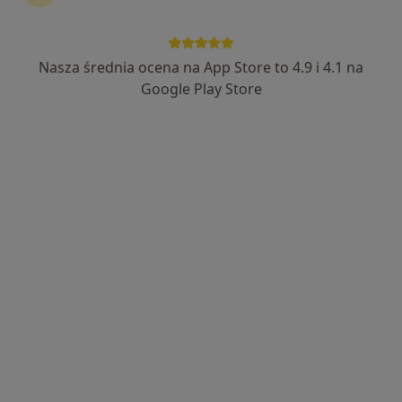
Nasza średnia ocena na App Store to 4.9 i 4.1 na
Google Play Store
mgr Barbara Sitkiewicz
·
Więcej
Dietetyk
14 opinii
Adres
Online 1
Online 2
Sienkiewicza 43, Radzionków
•
Mapa
Centrum Medyczne Medici
Konsultacja dietetyczna
200 zł
Specjalista nie oferuje umawiania online pod tym adresem.