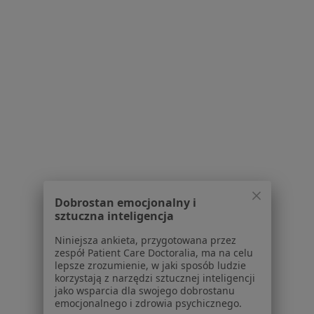
Serwis
Regulamin
Polityka prywatności pacjentów
Polityka prywatności profesjonalistów
Polityka prywatności dla profesjonalistów, których
dane pozyskaliśmy samodzielnie
Polityka cookies
Dobrostan emocjonalny i
Jak działają wyniki wyszukiwania
sztuczna inteligencja
Dostępność
O nas
Niniejsza ankieta, przygotowana przez
zespół Patient Care Doctoralia, ma na celu
Praca
Rekrutujemy!
lepsze zrozumienie, w jaki sposób ludzie
Partnerzy
korzystają z narzędzi sztucznej inteligencji
Centrum prasowe
jako wsparcia dla swojego dobrostanu
emocjonalnego i zdrowia psychicznego.
Kontakt