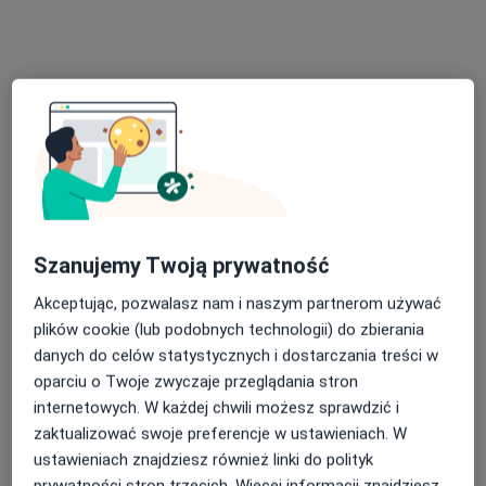
Poproś o wizytę
Szanujemy Twoją prywatność
lek. Lidia Gruszka
Akceptując, pozwalasz nam i naszym partnerom używać
·
Więcej
Pediatra, Neonatolog
plików cookie (lub podobnych technologii) do zbierania
4 opinie
danych do celów statystycznych i dostarczania treści w
Sienkiewicza 43, Radzionków
•
Mapa
oparciu o Twoje zwyczaje przeglądania stron
Centrum Medyczne Medici
internetowych. W każdej chwili możesz sprawdzić i
Konsultacja alergologiczna dzieci
200 zł
zaktualizować swoje preferencje w ustawieniach. W
ustawieniach znajdziesz również linki do polityk
Specjalista nie oferuje umawiania online pod tym adresem.
prywatności stron trzecich. Więcej informacji znajdziesz