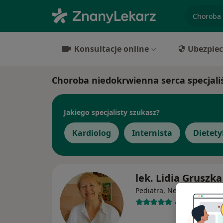
specjaliz
Konsultacje online
Ubezpiec
Choroba niedokrwienna serca specjali
Jakiego specjalisty szukasz?
Kardiolog
Internista
Dietety
lek. Lidia Gruszka
·
Wi
Pediatra, Neonatolog
4 opinie