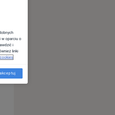
odobnych
i w oparciu o
awdzić i
wnież linki
Wt,
Śr,
Czw,
 cookies
11 Sie
12 Sie
13 Sie
akceptuj