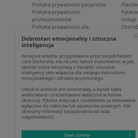
Polityka prywatności pacjentów
Placów
Polityka prywatności
Pytani
profesjonalistów
Usługi 
Polityka prywatności dla
Choro
profesjonalistów, których dane
Pomoc
Dobrostan emocjonalny i sztuczna
pozyskaliśmy samodzielnie
Aplika
inteligencja
Polityka cookies
Blog d
Niniejsza ankieta, przygotowana przez zespół Patient
Jak działają wyniki wyszukiwania
Care Doctoralia, ma na celu lepsze zrozumienie, w jaki
Dostępność
sposób ludzie korzystają z narzędzi sztucznej
O nas
inteligencji jako wsparcia dla swojego dobrostanu
emocjonalnego i zdrowia psychicznego.
Praca
Rekrutujemy!
Partnerzy
Udział w ankiecie jest anonimowy, a wyniki będą
Centrum prasowe
analizowane i prezentowane wyłącznie w formie
zbiorczej. Pytania dotyczące nastolatków są skierowane
Kontakt
wyłącznie do rodziców lub opiekunów prawnych. Nie
zbieramy informacji bezpośrednio od osób
niepełnoletnich.
otwiera się w now
otwiera s
o
Polska
,
Türkiye
,
España
,
Start survey