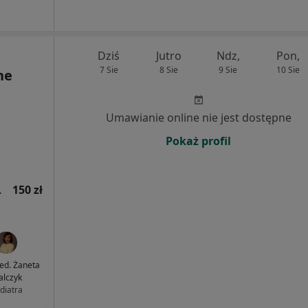
Dziś
Jutro
Ndz,
Pon,
7 Sie
8 Sie
9 Sie
10 Sie
ne
Umawianie online nie jest dostępne
Pokaż profil
jna wizyta)
150 zł
med. Żaneta
lczyk
diatra