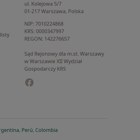
ul. Kolejowa 5/7
01-217 Warszawa, Polska
NIP: ⁠7010224868
KRS: ⁠0000347997
isty
REGON: ⁠142276657
Sąd Rejonowy dla m.st. Warszawy
w Warszawie XII Wydział
Gospodarczy KRS
Facebook
otwiera się w nowej karcie
cie
owej karcie
ię w nowej karcie
iera się w nowej karcie
otwiera się w nowej karcie
otwiera się w nowej karcie
otwiera się w nowej karcie
rgentina
,
Perú
,
Colombia