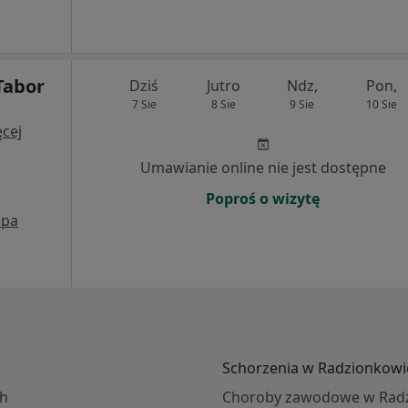
Tabor
Dziś
Jutro
Ndz,
Pon,
7 Sie
8 Sie
9 Sie
10 Sie
cej
Umawianie online nie jest dostępne
Poproś o wizytę
pa
Schorzenia w Radzionkowi
ch
Choroby zawodowe w Rad