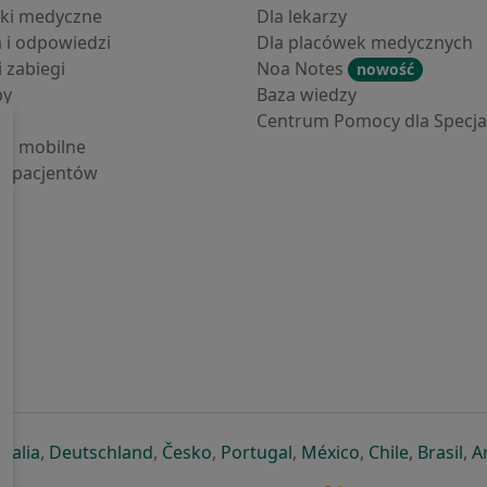
ki medyczne
Dla lekarzy
a i odpowiedzi
Dla placówek medycznych
i zabiegi
Noa Notes
nowość
by
Baza wiedzy
Centrum Pomocy dla Specjal
cje mobilne
la pacjentów
ej karcie
ię w nowej karcie
twiera się w nowej karcie
otwiera się w nowej karcie
otwiera się w nowej karcie
otwiera się w nowej karcie
otwiera się w nowej kar
otwiera się w n
otwiera s
otw
Italia
,
Deutschland
,
Česko
,
Portugal
,
México
,
Chile
,
Brasil
,
A