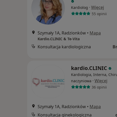
·
Więcej
Kardiolog
55 opinii
Szymały 1A, Radzionków
•
Mapa
Kardio.CLINIC & Te-Vita
Konsultacja kardiologiczna
B
kardio.CLINIC
Kardiologia, Interna, Chir
·
Więcej
naczyniowa
36 opinii
Szymały 1A, Radzionków
•
Mapa
Konsultacja ginekologiczna