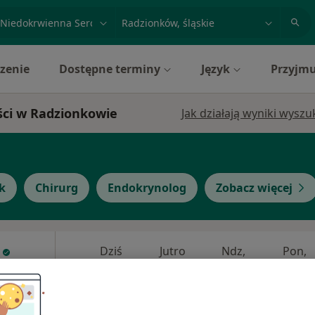
acja, badanie lub nazwisko
miasto lub dzielnica
zenie
Dostępne terminy
Język
Przyjmu
ści w Radzionkowie
Jak działają wyniki wysz
k
Chirurg
Endokrynolog
Zobacz więcej
Dziś
Jutro
Ndz,
Pon,
7 Sie
8 Sie
9 Sie
10 Sie
ęcej
Umawianie online nie jest dostępne