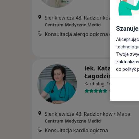
Sienkiewicza 43, Radzionków
•
Mapa
Centrum Medyczne Medici
Szanuje
Konsultacja alergologiczna dzieci
Akceptując
technologii
Twoje zwyc
zaktualizo
lek. Katarzyna
do polityk 
Łagodzińska
·
Wię
Kardiolog, Internista
101 opinii
Sienkiewicza 43, Radzionków
•
Mapa
Centrum Medyczne Medici
Konsultacja kardiologiczna