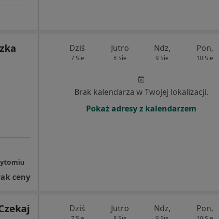
szka
Dziś
Jutro
Ndz,
Pon,
7 Sie
8 Sie
9 Sie
10 Sie
Brak kalendarza w Twojej lokalizacji.
Pokaż adresy z kalendarzem
 Bytomiu
rak ceny
Czekaj
Dziś
Jutro
Ndz,
Pon,
7 Sie
8 Sie
9 Sie
10 Sie