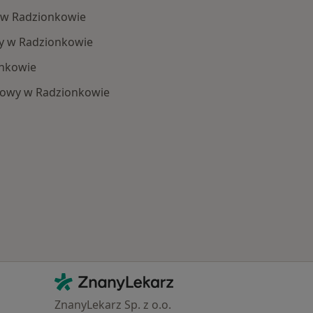
 w Radzionkowie
y w Radzionkowie
onkowie
kowy w Radzionkowie
 Schorzenia w Radzionkowie
Kontakt
ZnanyLekarz - Strona główna
ZnanyLekarz Sp. z o.o.