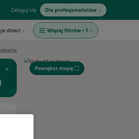
Zaloguj się
Dla profesjonalistów
je dzieci
Więcej filtrów
•
1
ukiwania
Powiększ mapę
Wt,
Śr,
Czw,
11 Sie
12 Sie
13 Sie