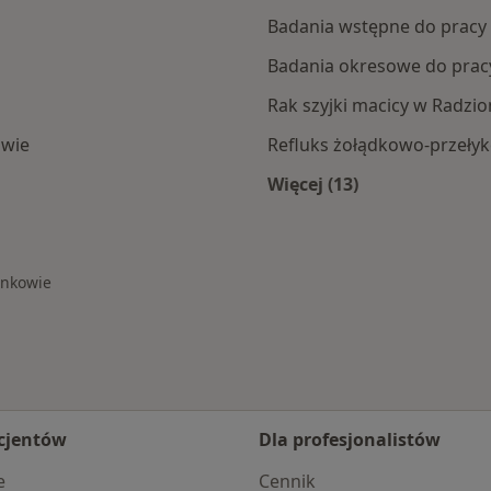
Badania wstępne do pracy
Badania okresowe do prac
Rak szyjki macicy w Radzi
owie
Refluks żołądkowo-przeły
Więcej (13)
ionkowa
Więcej w kategorii:
onkowie
cjentów
Dla profesjonalistów
e
Cennik