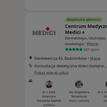
Bezpieczne płatności
Centrum Medycz
Medici
Dermatologia, Okulistyka,
·
Więcej
Ginekologia
687 opinii
Sienkiewicza 43, Radzionków
•
Mapa
Konsultacja dietetyczna dzieci (kole
Pokaż więcej usług
dr n. med.
lek. Magdalena
dr n. 
Katarzyna
Romańczuk
Ma
Górowska-Kowolik
lekarz rodzinny
pe
pediatra