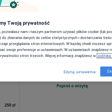
Poproś o wizytę
my Twoją prywatność
200 zł
, pozwalasz nam i naszym partnerom używać plików cookie (lub p
) do zbierania danych do celów statystycznych i dostarczania treśc
zaje przeglądania stron internetowych. W każdej chwili możesz spr
wać swoje preferencje w ustawieniach. W ustawieniach znajdziesz ró
Dziś
Jutro
Ndz,
Pon,
prywatności stron trzecich. Więcej informacji znajdziesz w
polityka
7 Sie
8 Sie
9 Sie
10 Sie
cej
Za
Edytuj ustawienia
Umawianie online nie jest dostępne
Poproś o wizytę
250 zł