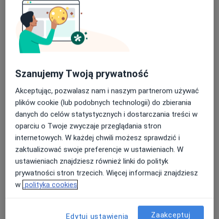
lek. Katarzyna Łagodzińska
·
Więcej
Kardiolog, Internista
101 opinii
Szanujemy Twoją prywatność
Sienkiewicza 43, Radzionków
•
Mapa
Centrum Medyczne Medici
Akceptując, pozwalasz nam i naszym partnerom używać
plików cookie (lub podobnych technologii) do zbierania
Konsultacja kardiologiczna
250 zł
danych do celów statystycznych i dostarczania treści w
Specjalista nie oferuje umawiania online pod tym adresem.
oparciu o Twoje zwyczaje przeglądania stron
internetowych. W każdej chwili możesz sprawdzić i
Poproś o wizytę
zaktualizować swoje preferencje w ustawieniach. W
ustawieniach znajdziesz również linki do polityk
prywatności stron trzecich. Więcej informacji znajdziesz
w
polityka cookies
Zaakceptuj
Edytuj ustawienia