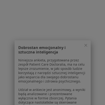
Polityka prywatności profesjonalistów
Polityka prywatności dla profesjonalistów, których
dane pozyskaliśmy samodzielnie
Polityka cookies
Jak działają wyniki wyszukiwania
Dostępność
O nas
Praca
Rekrutujemy!
Dobrostan emocjonalny i
Partnerzy
sztuczna inteligencja
Centrum prasowe
Kontakt
Niniejsza ankieta, przygotowana przez
zespół Patient Care Doctoralia, ma na celu
Dla pacjentów
lepsze zrozumienie, w jaki sposób ludzie
korzystają z narzędzi sztucznej inteligencji
jako wsparcia dla swojego dobrostanu
Lekarze
emocjonalnego i zdrowia psychicznego.
Placówki medyczne
Pytania i odpowiedzi
Udział w ankiecie jest anonimowy, a wyniki
będą analizowane i prezentowane
Usługi i zabiegi
wyłącznie w formie zbiorczej. Pytania
Choroby
dotyczące nastolatków są skierowane