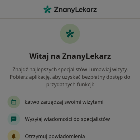
Me
Wady Serca • Radzionków, śląskie
Filtry
• 1
Ubezpieczenie
Map
Wady serca specjaliści w Radzionkowie
Witaj na ZnanyLekarz
Jak działają wyniki wyszukiwania
Znajdź najlepszych specjalistów i umawiaj wizyty.
Pobierz aplikację, aby uzyskać bezpłatny dostęp do
Jakiego specjalisty szukasz?
przydatnych funkcji:
Kardiolog
Internista
Dietetyk
Chirur
Łatwo zarządzaj swoimi wizytami
Wysyłaj wiadomości do specjalistów
Otrzymuj powiadomienia