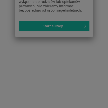
Pomoc
wyłącznie do rodziców lub opiekunów
prawnych. Nie zbieramy informacji
Aplikacje mobilne
bezpośrednio od osób niepełnoletnich.
Blog dla pacjentów
Dla profesjonalistów
Start survey
Cennik
Dla lekarzy
Dla placówek medycznych
Noa Notes
nowość
Baza wiedzy
Centrum Pomocy dla Specjalisty
Kontakt
ZnanyLekarz - Strona główna
ZnanyLekarz Sp. z o.o.
ul. Kolejowa 5/7
01-217 Warszawa, Polska
NIP: ⁠7010224868
KRS: ⁠0000347997