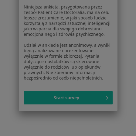
Dla lekarzy
Niniejsza ankieta, przygotowana przez
Dla placówek medycznych
zespół Patient Care Doctoralia, ma na celu
Noa Notes
nowość
lepsze zrozumienie, w jaki sposób ludzie
korzystają z narzędzi sztucznej inteligencji
Baza wiedzy
jako wsparcia dla swojego dobrostanu
Centrum Pomocy dla Specjalisty
emocjonalnego i zdrowia psychicznego.
Kontakt
Udział w ankiecie jest anonimowy, a wyniki
ZnanyLekarz - Strona główna
będą analizowane i prezentowane
wyłącznie w formie zbiorczej. Pytania
ZnanyLekarz Sp. z o.o.
dotyczące nastolatków są skierowane
ul. Kolejowa 5/7
wyłącznie do rodziców lub opiekunów
01-217 Warszawa, Polska
prawnych. Nie zbieramy informacji
bezpośrednio od osób niepełnoletnich.
NIP: ⁠7010224868
KRS: ⁠0000347997
Start survey
REGON: ⁠142276657
Sąd Rejonowy dla m.st. Warszawy w Warszawie XII
Wydział Gospodarczy KRS
Facebook
otwiera się w nowej karcie