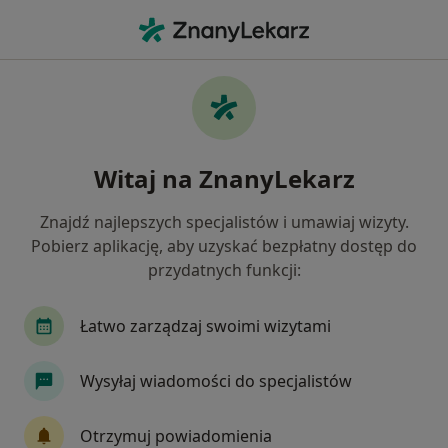
Me
Badania Wstępne Do Pracy • Radzionków, śląskie
Filtry
• 1
Ubezpieczenie
Map
Badania wstępne do pracy specjaliści w
Witaj na ZnanyLekarz
Radzionkowie
Jak działają wyniki wyszukiwania
Znajdź najlepszych specjalistów i umawiaj wizyty.
Pobierz aplikację, aby uzyskać bezpłatny dostęp do
przydatnych funkcji:
Jakiego specjalisty szukasz?
Internista
Lekarz medycyny pracy
Dietet
Łatwo zarządzaj swoimi wizytami
Wysyłaj wiadomości do specjalistów
Otrzymuj powiadomienia