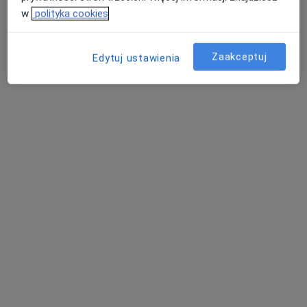
Brak dostępnych specjalistów z wolnymi terminami w tym centrum medycznym.
w
polityka cookies
Pokaż profil
Zaakceptuj
Edytuj ustawienia
lek. Piotr Hasiński
Internista, Lekarz medycyny pracy
4 opinie
Adres
Online
Sienkiewicza 43, Radzionków
•
Mapa