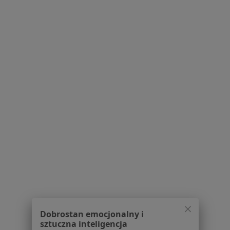
O nas
Praca
Rekrutujemy!
Partnerzy
Centrum prasowe
Kontakt
Dla pacjentów
Lekarze
Placówki medyczne
Pytania i odpowiedzi
Usługi i zabiegi
Choroby
Pomoc
Aplikacje mobilne
Blog dla pacjentów
Dla profesjonalistów
Dobrostan emocjonalny i
Cennik
sztuczna inteligencja