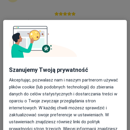
Nasza średnia ocena na App Store to 4.9 i 4.1 na
Google Play Store
Bezpieczne płatności
Centrum Medyczne Medici
·
Więcej
Dermatologia, Okulistyka, Ginekologia
688 opinii
Sienkiewicza 43, Radzionków
•
Mapa
Szanujemy Twoją prywatność
Konsultacja dietetyczna dzieci (kolejna wizyta)
150 zł
Pokaż więcej usług
Akceptując, pozwalasz nam i naszym partnerom używać
plików cookie (lub podobnych technologii) do zbierania
danych do celów statystycznych i dostarczania treści w
oparciu o Twoje zwyczaje przeglądania stron
dr n. med. Katarzyna
lek. Magdalena
dr n. med. Żaneta
internetowych. W każdej chwili możesz sprawdzić i
Górowska-Kowolik
Romańczuk
Malczyk
pediatra
lekarz rodzinny
pediatra
zaktualizować swoje preferencje w ustawieniach. W
ustawieniach znajdziesz również linki do polityk
Zobacz wszystkich 33 specjalistów
prywatności stron trzecich. Więcej informacji znajdziesz