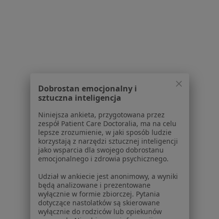
Placówki medyczne
Pytania i odpowiedzi
Usługi i zabiegi
Choroby
Pomoc
Aplikacje mobilne
Blog dla pacjentów
Dobrostan emocjonalny i
Dla profesjonalistów
sztuczna inteligencja
Cennik
Niniejsza ankieta, przygotowana przez
zespół Patient Care Doctoralia, ma na celu
Dla lekarzy
lepsze zrozumienie, w jaki sposób ludzie
Dla placówek medycznych
korzystają z narzędzi sztucznej inteligencji
Noa Notes
nowość
jako wsparcia dla swojego dobrostanu
emocjonalnego i zdrowia psychicznego.
Baza wiedzy
Centrum Pomocy dla Specjalisty
Udział w ankiecie jest anonimowy, a wyniki
będą analizowane i prezentowane
Kontakt
wyłącznie w formie zbiorczej. Pytania
ZnanyLekarz - Strona główna
dotyczące nastolatków są skierowane
wyłącznie do rodziców lub opiekunów
ZnanyLekarz Sp. z o.o.