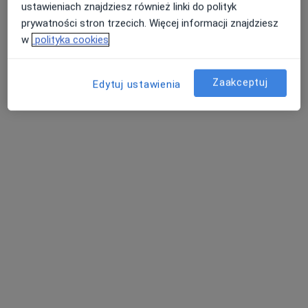
ustawieniach znajdziesz również linki do polityk
prywatności stron trzecich. Więcej informacji znajdziesz
w
polityka cookies
Zaakceptuj
Edytuj ustawienia
NZOZ „Twój Lekarz”
·
Więcej
Medycyna rodzinna, Pediatria, Interna
1055 opinii
Tyniec Mały, Zdrowa 2, Kobierzyce
•
Mapa
Terapia logopedyczna
100 zł
Pokaż więcej usług
mgr Kamila
Kozłowska
logopeda
Brak dostępnych specjalistów z wolnymi terminami w tym centrum medycznym.