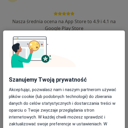
Nasza średnia ocena na App Store to 4.9 i 4.1 na
dr Andrzej Łobodziński
Google Play Store
·
Więcej
Psycholog
36 opinii
Adres
Online
Spokojna 6, Tyniec Mały
•
Mapa
dr Andrzej Łobodziński
Szanujemy Twoją prywatność
Konsultacja psychologiczna
300 zł
Specjalista nie oferuje umawiania online pod tym adresem.
Akceptując, pozwalasz nam i naszym partnerom używać
plików cookie (lub podobnych technologii) do zbierania
Poproś o wizytę
danych do celów statystycznych i dostarczania treści w
oparciu o Twoje zwyczaje przeglądania stron
internetowych. W każdej chwili możesz sprawdzić i
zaktualizować swoje preferencje w ustawieniach. W