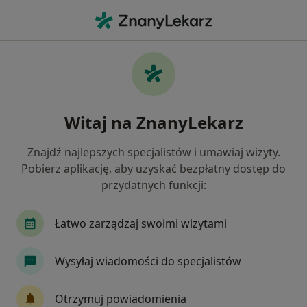
Me
Fobie • Tyniec Mały, dolnośląskie
Filtry
• 1
Ubezpieczenie
Map
Fobie specjaliści w
Witaj na ZnanyLekarz
Jak działają wyniki wyszukiwania
Znajdź najlepszych specjalistów i umawiaj wizyty.
Pobierz aplikację, aby uzyskać bezpłatny dostęp do
Jakiego specjalisty szukasz?
przydatnych funkcji:
Psycholog
Alergolog
Anestezjolog
Ch
Łatwo zarządzaj swoimi wizytami
Wysyłaj wiadomości do specjalistów
Otrzymuj powiadomienia