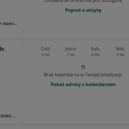
Umawianie online nie jest dostępne
Poproś o wizytę
Specjalistyczna Praktyka Lekarska Lidia Lum-Namirowska
dr.
Dziś
Jutro
Sob,
Ndz,
6 Sie
7 Sie
8 Sie
9 Sie
Brak kalendarza w Twojej lokalizacji.
Pokaż adresy z kalendarzem
Gabinet w Kościanie REJESTRACJA BEZPOŚREDNIO U MNIE