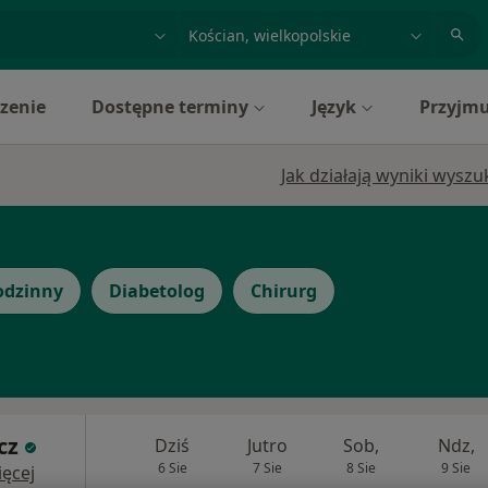
acja, badanie lub nazwisko
miasto lub dzielnica
zenie
Dostępne terminy
Język
Przyjmu
Jak działają wyniki wysz
odzinny
Diabetolog
Chirurg
cz
Dziś
Jutro
Sob,
Ndz,
6 Sie
7 Sie
8 Sie
9 Sie
ęcej