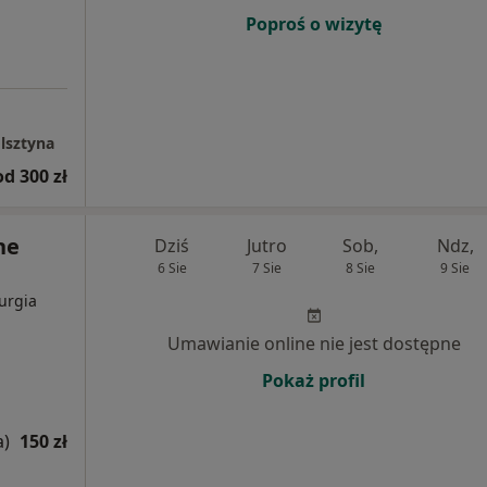
Poproś o wizytę
lsztyna
od 300 zł
ne
Dziś
Jutro
Sob,
Ndz,
6 Sie
7 Sie
8 Sie
9 Sie
rurgia
Umawianie online nie jest dostępne
Pokaż profil
a)
150 zł