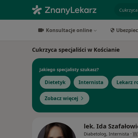
specjaliz
Konsultacje online
Ubezpiec
Cukrzyca specjaliści w Kościanie
Jakiego specjalisty szukasz?
Dietetyk
Internista
Lekarz r
Zobacz więcej
lek. Ida Szafałowi
·
Wi
Diabetolog, Internista