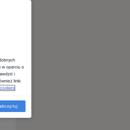
odobnych
i w oparciu o
Pon,
Wt,
Śr,
awdzić i
10 Sie
11 Sie
12 Sie
wnież linki
 cookies
akceptuj