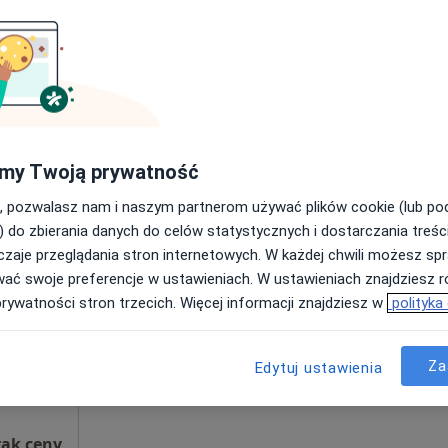
Brak kalendarza w Twojej lokalizacji.
Pokaż adresy z kalendarzem
apa
rak ceny
my Twoją prywatność
, pozwalasz nam i naszym partnerom używać plików cookie (lub p
) do zbierania danych do celów statystycznych i dostarczania treśc
wska
Dziś
Jutro
Sob,
Ndz,
zaje przeglądania stron internetowych. W każdej chwili możesz spr
6 Sie
7 Sie
8 Sie
9 Sie
·
Więcej
wać swoje preferencje w ustawieniach. W ustawieniach znajdziesz ró
prywatności stron trzecich. Więcej informacji znajdziesz w
polityka
Umawianie online nie jest dostępne
Poproś o wizytę
Za
Edytuj ustawienia
rak ceny