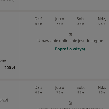
Dziś
Jutro
Sob,
Ndz,
6 Sie
7 Sie
8 Sie
9 Sie
Umawianie online nie jest dostępne
Poproś o wizytę
ipno
acja obesitologiczna (leczenie otyłości)
200 zł
Dziś
Jutro
Sob,
Ndz,
6 Sie
7 Sie
8 Sie
9 Sie
ęcej