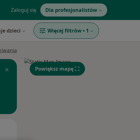
Zaloguj się
Dla profesjonalistów
je dzieci
Więcej filtrów
•
1
ukiwania
Powiększ mapę
Pon,
Wt,
Śr,
10 Sie
11 Sie
12 Sie