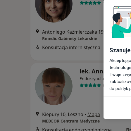
101 opinii
Antoniego Kaźmierczaka 19, Kościan
•
M
Rmedic Gabinety Lekarskie
Konsultacja internistyczna
B
Szanuje
Akceptując
technologii
lek. Anna Berezo
Twoje zwyc
Endokrynolog, Internista
zaktualizo
69 opinii
do polityk 
Kiepury 10, Leszno
•
Mapa
MEDEOR Centrum Medyczne
Konsultacja endokrynologiczna
B