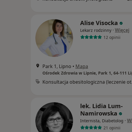
Alise Visocka
·
Więcej
Lekarz rodzinny
12 opinii
Park 1, Lipno
•
Mapa
Ośrodek Zdrowia w Lipnie, Park 1, 64-111 L
Konsult
lek. Lidia Lum-
Namirowska
·
Wi
Internista, Diabetolog
21 opinii