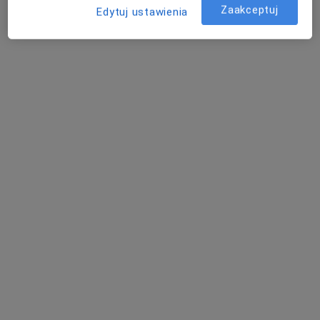
Pokaż profil
Zaakceptuj
Edytuj ustawienia
lek. Marcin Rowiński
·
Więcej
Ortopeda
17 opinii
Antoniego Kaźmierczaka 19, Kościan
•
Mapa
Rmedic Gabinety Lekarskie
Iniekcje dostawowe
Brak ceny
Specjalista nie oferuje umawiania online pod tym adresem.
Poproś o wizytę