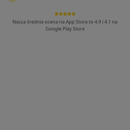
Nasza średnia ocena na App Store to 4.9 i 4.1 na
Tomasz Nowicki
Google Play Store
·
Więcej
Fizjoterapeuta
180 opinii
Towarowa 5, Czempiń
•
Mapa
Tomasaż Tomasz Nowicki
Konsultacja fizjoterapeutyczna
170 zł
Specjalista nie oferuje umawiania online pod tym adresem.
Poproś o wizytę