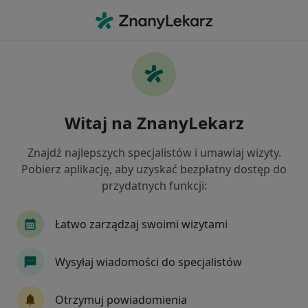
Me
Ból Biodra • Kościan, wielkopolskie
Filtry
• 1
Ubezpieczenie
Map
Ból biodra specjaliści w Kościanie
Witaj na ZnanyLekarz
Jak działają wyniki wyszukiwania
Znajdź najlepszych specjalistów i umawiaj wizyty.
Pobierz aplikację, aby uzyskać bezpłatny dostęp do
Jakiego specjalisty szukasz?
przydatnych funkcji:
Fizjoterapeuta
Ortopeda
Internista
Łatwo zarządzaj swoimi wizytami
Wysyłaj wiadomości do specjalistów
Otrzymuj powiadomienia