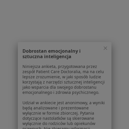
Zwyrodnienie stawów w Kościanie
Dna moczanowa w Kościanie
RZS – reumatoidalne zapalenie stawów w
Kościanie
Więcej (15)
Więcej w kategorii: Schorzenia w Kościanie
Dobrostan emocjonalny i
sztuczna inteligencja
Ból Biodra Specjaliści W Kościanie
Niniejsza ankieta, przygotowana przez
zespół Patient Care Doctoralia, ma na celu
lepsze zrozumienie, w jaki sposób ludzie
korzystają z narzędzi sztucznej inteligencji
jako wsparcia dla swojego dobrostanu
emocjonalnego i zdrowia psychicznego.
Udział w ankiecie jest anonimowy, a wyniki
Serwis
będą analizowane i prezentowane
wyłącznie w formie zbiorczej. Pytania
Regulamin
dotyczące nastolatków są skierowane
wyłącznie do rodziców lub opiekunów
Polityka prywatności pacjentów
prawnych. Nie zbieramy informacji