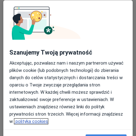
Centrum Kobiecego Zdrowia Wilkowice
·
Więcej
Fizjoterapia, Fizjoterapia dziecięca, Ginekologia
69 opinii
Wilkowice, Lipowa 48, Leszno
•
Mapa
Szanujemy Twoją prywatność
Konsultacja fizjoterapeutyczna
170 zł
Akceptując, pozwalasz nam i naszym partnerom używać
Pokaż więcej usług
plików cookie (lub podobnych technologii) do zbierania
danych do celów statystycznych i dostarczania treści w
oparciu o Twoje zwyczaje przeglądania stron
lek. Marcin Domański
lek. Klaudia
mgr Tomasz
internetowych. W każdej chwili możesz sprawdzić i
ginekolog
Teresińska
Elminowski
zaktualizować swoje preferencje w ustawieniach. W
ginekolog
fizjoterapeuta
ustawieniach znajdziesz również linki do polityk
Zobacz wszystkich 5 specjalistów
prywatności stron trzecich. Więcej informacji znajdziesz
w
polityka cookies
Brak dostępnych specjalistów z wolnymi terminami w tym centrum medycznym.