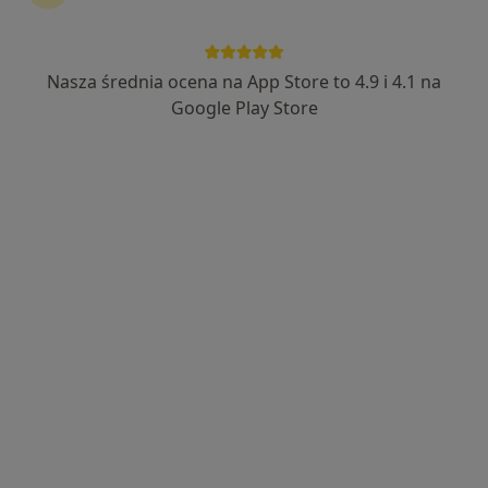
Nasza średnia ocena na App Store to 4.9 i 4.1 na
lek. Jakub Jakubowski
Google Play Store
·
Więcej
Ortopeda
186 opinii
Adres
Online
Sobieskiego 1, Leszno
•
Mapa
Specjalistyczna Praktyka lekarska Jakub Jakubowski.
Konsultacja ortopedyczna
od 350 zł
Specjalista nie oferuje umawiania online pod tym adresem.
Poproś o wizytę