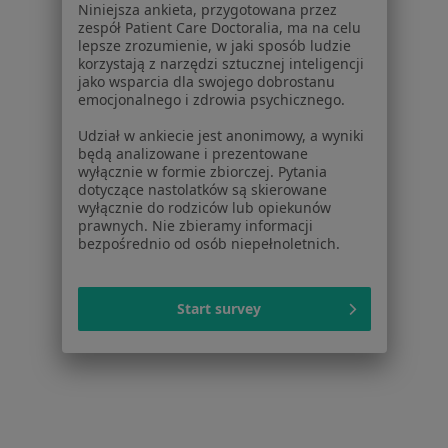
Więcej w kategorii: W pobliżu Kościana
Niniejsza ankieta, przygotowana przez
zespół Patient Care Doctoralia, ma na celu
Schorzenia w Kościanie
lepsze zrozumienie, w jaki sposób ludzie
korzystają z narzędzi sztucznej inteligencji
Reumatoidalne zapalenie stawów w Kościanie
jako wsparcia dla swojego dobrostanu
emocjonalnego i zdrowia psychicznego.
Ból kolana w Kościanie
Udział w ankiecie jest anonimowy, a wyniki
Dna moczanowa w Kościanie
będą analizowane i prezentowane
wyłącznie w formie zbiorczej. Pytania
Ból biodra w Kościanie
dotyczące nastolatków są skierowane
wyłącznie do rodziców lub opiekunów
RZS – reumatoidalne zapalenie stawów w
prawnych. Nie zbieramy informacji
Kościanie
bezpośrednio od osób niepełnoletnich.
Więcej (15)
Więcej w kategorii: Schorzenia w Kościanie
Start survey
Zwyrodnienie Stawów Specjaliści W Kościanie