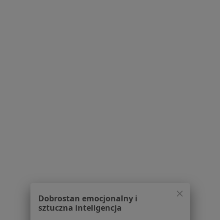
Brak dostępnych specjalistów z wolnymi terminami w tym centrum medycznym.
Pokaż profil
1
2
Powiązane wyszukiwania
W pobliżu Kościana
Zwyrodnienie stawów w Poznaniu
Zwyrodnienie stawów w Swarzędzu
Zwyrodnienie stawów w Lesznie
Zwyrodnienie stawów w Suchym Lasie
Zwyrodnienie stawów w Przeźmierowie
Dobrostan emocjonalny i
sztuczna inteligencja
Więcej (14)