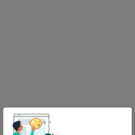
Gabinety Lekarskie Medicor
·
Więcej
Psychiatria, Ginekologia, Laryngologia
1375 opinii
Adres 1
Adres 2
plac Paderewskiego 4, Kościan
•
Mapa
Konsultacja ginekologiczna
230 zł
Pokaż więcej usług
lek. Agnieszka