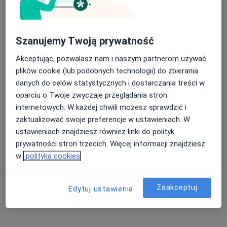
Pydzińska-Jarosz
ginekolog
Brak dostępnych specjalistów z wolnymi terminami w tym centrum medycznym.
Szanujemy Twoją prywatność
Pokaż profil
Akceptując, pozwalasz nam i naszym partnerom używać
plików cookie (lub podobnych technologii) do zbierania
danych do celów statystycznych i dostarczania treści w
oparciu o Twoje zwyczaje przeglądania stron
internetowych. W każdej chwili możesz sprawdzić i
zaktualizować swoje preferencje w ustawieniach. W
ustawieniach znajdziesz również linki do polityk
prywatności stron trzecich. Więcej informacji znajdziesz
w
polityka cookies
Bartłomiej Molisak
·
Więcej
Ortopeda
Zaakceptuj
Edytuj ustawienia
139 opinii
Słowiańska 41, Leszno
•
Mapa