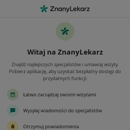
Me
Zwyrodnienie Stawów • Kościan, wielkopolskie
Filtry
• 1
Ubezpieczenie
Map
Zwyrodnienie stawów specjaliści w
Witaj na ZnanyLekarz
Kościanie
Jak działają wyniki wyszukiwania
Znajdź najlepszych specjalistów i umawiaj wizyty.
Pobierz aplikację, aby uzyskać bezpłatny dostęp do
przydatnych funkcji:
Jakiego specjalisty szukasz?
Ortopeda
Chirurg
Internista
Fizjote
Łatwo zarządzaj swoimi wizytami
Wysyłaj wiadomości do specjalistów
Otrzymuj powiadomienia