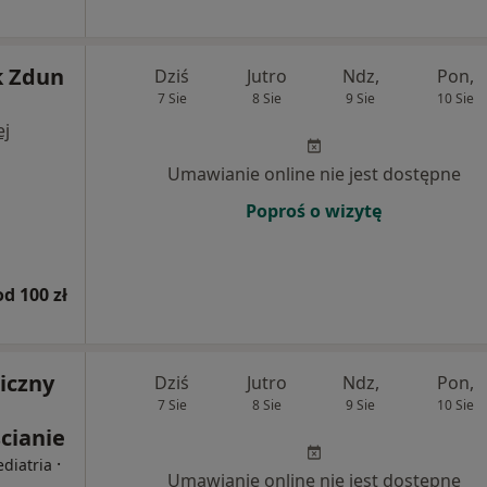
k Zdun
Dziś
Jutro
Ndz,
Pon,
7 Sie
8 Sie
9 Sie
10 Sie
ej
Umawianie online nie jest dostępne
Poproś o wizytę
od 100 zł
iczny
Dziś
Jutro
Ndz,
Pon,
7 Sie
8 Sie
9 Sie
10 Sie
cianie
·
ediatria
Umawianie online nie jest dostępne