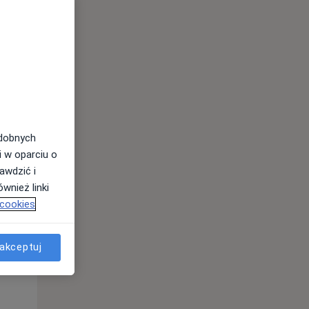
odobnych
i w oparciu o
awdzić i
wnież linki
 cookies
Wt,
Śr,
Czw,
11 Sie
12 Sie
13 Sie
akceptuj