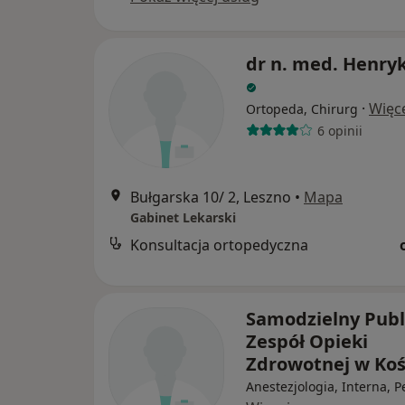
dr n. med. Henry
·
Więc
Ortopeda, Chirurg
6 opinii
Bułgarska 10/ 2, Leszno
•
Mapa
Gabinet Lekarski
Konsultacja ortopedyczna
Samodzielny Publ
Zespół Opieki
Zdrowotnej w Koś
Anestezjologia, Interna, P