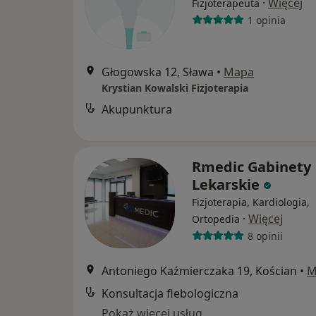
·
Więcej
Fizjoterapeuta
1 opinia
Głogowska 12, Sława
•
Mapa
Krystian Kowalski Fizjoterapia
Akupunktura
Rmedic Gabinety
Lekarskie
Fizjoterapia, Kardiologia,
·
Więcej
Ortopedia
8 opinii
Antoniego Kaźmierczaka 19, Kościan
•
M
Konsultacja flebologiczna
Pokaż więcej usług