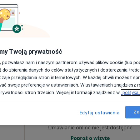
Umawianie online nie jest dostępne
Poproś o wizytę
my Twoją prywatność
Specjalistyczna Praktyka lekarska Jakub Jakubowski.
, pozwalasz nam i naszym partnerom używać plików cookie (lub p
od 350 zł
) do zbierania danych do celów statystycznych i dostarczania treśc
zaje przeglądania stron internetowych. W każdej chwili możesz spr
wać swoje preferencje w ustawieniach. W ustawieniach znajdziesz ró
prywatności stron trzecich. Więcej informacji znajdziesz w
polityka
Dziś
Jutro
Ndz,
Pon,
7 Sie
8 Sie
9 Sie
10 Sie
Za
Edytuj ustawienia
Umawianie online nie jest dostępne
Poproś o wizytę