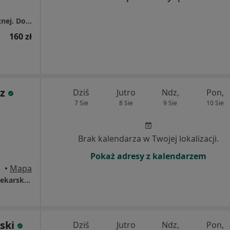
Gabinet fizjoterapii i terapii uroginekologicznej. Dominika Brzeżańska
160 zł
rz
Dziś
Jutro
Ndz,
Pon,
7 Sie
8 Sie
9 Sie
10 Sie
Brak kalendarza w Twojej lokalizacji.
Pokaż adresy z kalendarzem
•
Mapa
Medicor Sp. z o.o. Specjalistyczne poradnie lekarsko-stomatologiczne
ski
Dziś
Jutro
Ndz,
Pon,