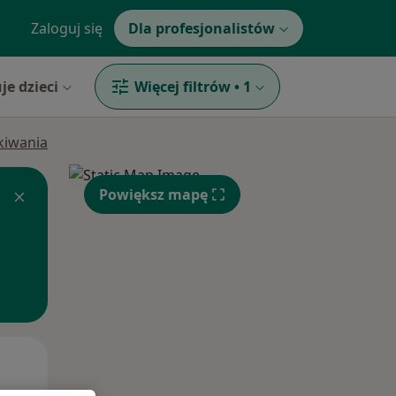
Zaloguj się
Dla profesjonalistów
je dzieci
Więcej filtrów
•
1
ukiwania
Powiększ mapę
Wt,
Śr,
Czw,
11 Sie
12 Sie
13 Sie