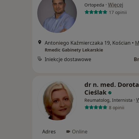
·
Więcej
Ortopeda
17 opinii
Antoniego Kaźmierczaka 19, Kościan
•
M
Rmedic Gabinety Lekarskie
Iniekcje dostawowe
B
dr n. med. Dorota
Cieślak
·
W
Reumatolog, Internista
8 opinii
Adres
Online