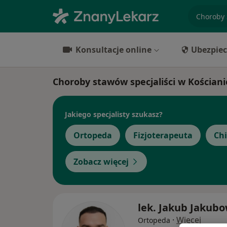
specjaliz
Konsultacje online
Ubezpiec
Choroby stawów specjaliści w Kościani
Jakiego specjalisty szukasz?
Ortopeda
Fizjoterapeuta
Ch
Zobacz więcej
lek. Jakub Jakubo
·
Więcej
Ortopeda