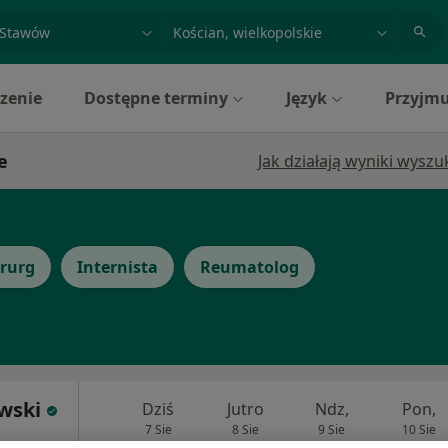
acja, badanie lub nazwisko
miasto lub dzielnica
zenie
Dostępne terminy
Język
Przyjmu
e
Jak działają wyniki wysz
irurg
Internista
Reumatolog
wski
Dziś
Jutro
Ndz,
Pon,
7 Sie
8 Sie
9 Sie
10 Sie