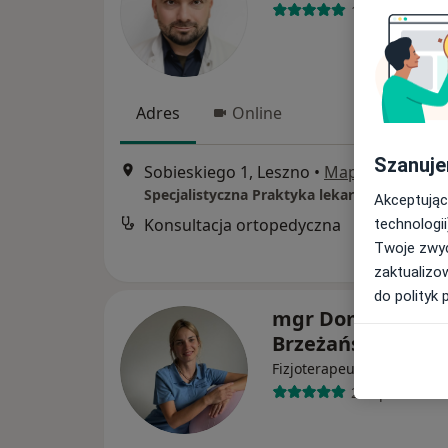
186 opinii
Adres
Online
Szanuje
Sobieskiego 1, Leszno
•
Mapa
Akceptując
Konsultacja ortopedyczna
technologii
Twoje zwyc
zaktualizo
do polityk 
mgr Dominika
Brzeżańska
·
Więcej
Fizjoterapeuta
20 opinii