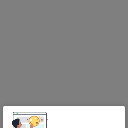
Gabinety Lekarskie Medicor
·
Więcej
Psychiatria, Ginekologia, Laryngologia
1375 opinii
Adres 1
Adres 2
plac Paderewskiego 4, Kościan
•
Mapa
Konsultacja ginekologiczna
230 zł
Pokaż więcej usług
lek. Agnieszka