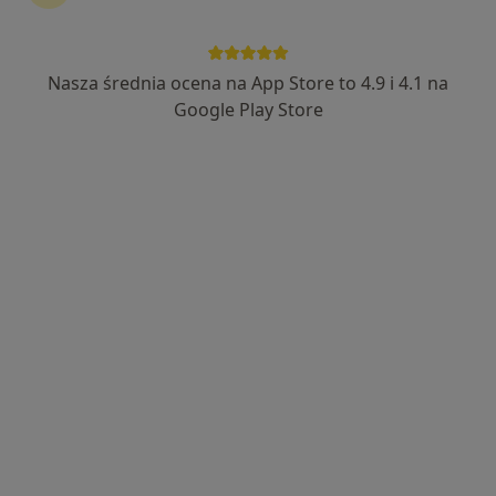
Nasza średnia ocena na App Store to 4.9 i 4.1 na
lek. Jakub Jakubowski
Google Play Store
·
Więcej
Ortopeda
185 opinii
Adres
Online
Sobieskiego 1, Leszno
•
Mapa
Specjalistyczna Praktyka lekarska Jakub Jakubowski.
Konsultacja ortopedyczna
od 350 zł
Specjalista nie oferuje umawiania online pod tym adresem.
Poproś o wizytę