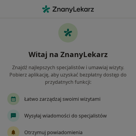
Me
Choroby Zwyrodnieniowe • Kościan, wielkopolskie
Filtry
• 1
Ubezpieczenie
Map
Choroby zwyrodnieniowe specjaliści w
Witaj na ZnanyLekarz
Kościanie
Jak działają wyniki wyszukiwania
Znajdź najlepszych specjalistów i umawiaj wizyty.
Pobierz aplikację, aby uzyskać bezpłatny dostęp do
przydatnych funkcji:
Jakiego specjalisty szukasz?
Ortopeda
Chirurg
Internista
Fizjote
Łatwo zarządzaj swoimi wizytami
Wysyłaj wiadomości do specjalistów
Otrzymuj powiadomienia