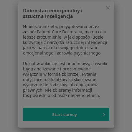
Choroby zwyrodnieniowe w Skórzewie
Dobrostan emocjonalny i
sztuczna inteligencja
Choroby zwyrodnieniowe w Luboniu
Niniejsza ankieta, przygotowana przez
Więcej (13)
zespół Patient Care Doctoralia, ma na celu
Więcej w kategorii: W pobliżu Kościana
lepsze zrozumienie, w jaki sposób ludzie
korzystają z narzędzi sztucznej inteligencji
Schorzenia w Kościanie
jako wsparcia dla swojego dobrostanu
emocjonalnego i zdrowia psychicznego.
Reumatoidalne zapalenie stawów w Kościanie
Udział w ankiecie jest anonimowy, a wyniki
Ból kolana w Kościanie
będą analizowane i prezentowane
wyłącznie w formie zbiorczej. Pytania
Zwyrodnienie stawów w Kościanie
dotyczące nastolatków są skierowane
wyłącznie do rodziców lub opiekunów
Dna moczanowa w Kościanie
prawnych. Nie zbieramy informacji
bezpośrednio od osób niepełnoletnich.
Ból biodra w Kościanie
Więcej (15)
Start survey
Więcej w kategorii: Schorzenia w Kościanie