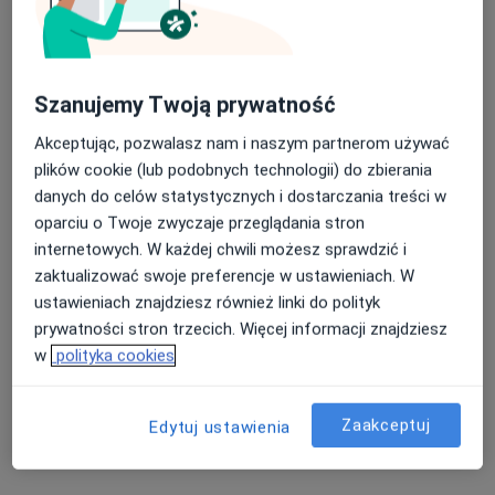
Pydzińska-Jarosz
ginekolog
Brak dostępnych specjalistów z wolnymi terminami w tym centrum medycznym.
Szanujemy Twoją prywatność
Pokaż profil
Akceptując, pozwalasz nam i naszym partnerom używać
plików cookie (lub podobnych technologii) do zbierania
danych do celów statystycznych i dostarczania treści w
oparciu o Twoje zwyczaje przeglądania stron
internetowych. W każdej chwili możesz sprawdzić i
zaktualizować swoje preferencje w ustawieniach. W
ustawieniach znajdziesz również linki do polityk
prywatności stron trzecich. Więcej informacji znajdziesz
w
polityka cookies
Bartłomiej Molisak
·
Więcej
Ortopeda
Zaakceptuj
Edytuj ustawienia
139 opinii
Słowiańska 41, Leszno
•
Mapa