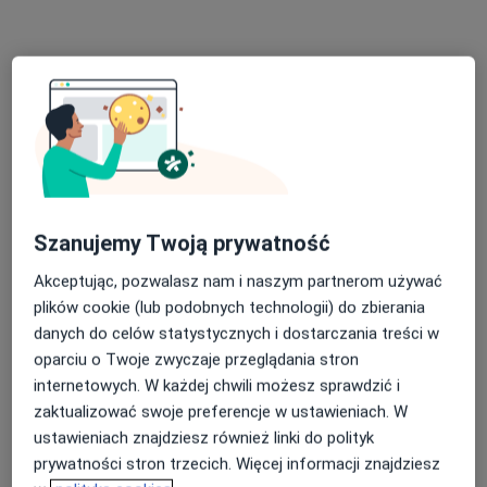
mgr Magdalena Duchnowska
·
Więcej
Dietetyk
Szanujemy Twoją prywatność
37 opinii
Akceptując, pozwalasz nam i naszym partnerom używać
plików cookie (lub podobnych technologii) do zbierania
Adres
Online
danych do celów statystycznych i dostarczania treści w
oparciu o Twoje zwyczaje przeglądania stron
Ludwika Braille'a 2a/1u, Poznań
•
Mapa
internetowych. W każdej chwili możesz sprawdzić i
Centrum Gibkiej Mamy
zaktualizować swoje preferencje w ustawieniach. W
Konsultacja dietetyczna
220 zł
ustawieniach znajdziesz również linki do polityk
prywatności stron trzecich. Więcej informacji znajdziesz
Specjalista nie oferuje umawiania online pod tym adresem.