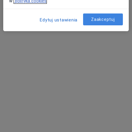
w
polityka cookies
Poproś o wizytę
Zaakceptuj
Edytuj ustawienia
mgr Anna Michalczyk
·
Więcej
Dietetyk
22 opinie
Obornicka 85 lok 204 Galeria Sucholeska 2piętro Suchy Las, Poznań
•
Mapa
Lekarze SPECJALIŚCI
Konsultacja dietetyczna
300 zł
Specjalista nie oferuje umawiania online pod tym adresem.