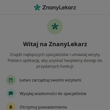
Me
Cukrzyca • Suchy Las, wielkopolskie
Filtry
• 1
Ubezpieczenie
Map
Cukrzyca specjaliści w Suchym Lasie
Witaj na ZnanyLekarz
Jak działają wyniki wyszukiwania
Znajdź najlepszych specjalistów i umawiaj wizyty.
Pobierz aplikację, aby uzyskać bezpłatny dostęp do
Jakiego specjalisty szukasz?
przydatnych funkcji:
Dietetyk
Internista
Kardiolog
Ortop
Łatwo zarządzaj swoimi wizytami
Wysyłaj wiadomości do specjalistów
Otrzymuj powiadomienia