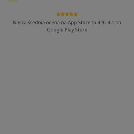
Nasza średnia ocena na App Store to 4.9 i 4.1 na
mgr Anita Szajek-Żurczak
Google Play Store
·
Więcej
Psycholog
38 opinii
Adres 1
Adres 2
Nowy Rynek 3, Suchy Las
•
Mapa
Gabinet psychologiczny Self Center(ed)
Konsultacja psychologiczna
230 zł
Specjalista nie oferuje umawiania online pod tym adresem.
Poproś o wizytę