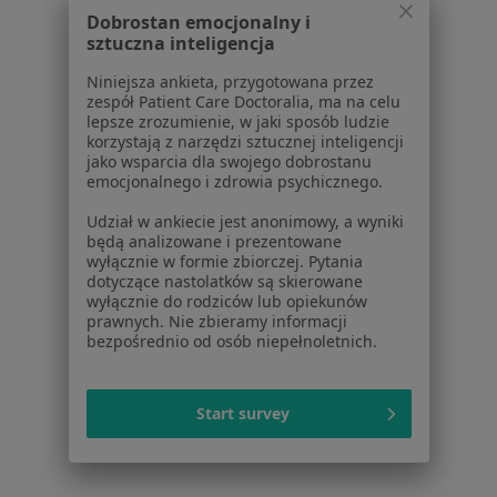
Dobrostan emocjonalny i
Więcej (15)
sztuczna inteligencja
Więcej w kategorii: Schorzenia w Suchym Lasi
Niniejsza ankieta, przygotowana przez
zespół Patient Care Doctoralia, ma na celu
lepsze zrozumienie, w jaki sposób ludzie
Cukrzyca Specjaliści W Suchym Lasie
korzystają z narzędzi sztucznej inteligencji
jako wsparcia dla swojego dobrostanu
emocjonalnego i zdrowia psychicznego.
Udział w ankiecie jest anonimowy, a wyniki
będą analizowane i prezentowane
wyłącznie w formie zbiorczej. Pytania
dotyczące nastolatków są skierowane
Serwis
wyłącznie do rodziców lub opiekunów
prawnych. Nie zbieramy informacji
Regulamin
bezpośrednio od osób niepełnoletnich.
Polityka prywatności pacjentów
Polityka prywatności profesjonalistów
Start survey
Polityka prywatności dla profesjonalistów, których
dane pozyskaliśmy samodzielnie
Polityka cookies