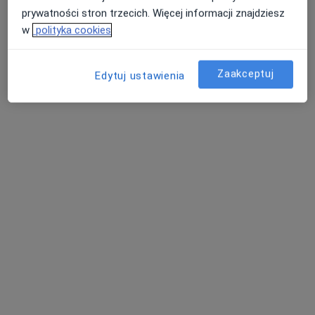
prywatności stron trzecich. Więcej informacji znajdziesz
w
polityka cookies
Zaakceptuj
Edytuj ustawienia
Bezpieczne płatności
Skupienie na pacjencie
mgr inż. Magdalena Waberska-
Kaczmarek
·
Więcej
Dietetyk
221 opinii
Adres
Online
Os. Centrum 18, Opalenica
•
Mapa
Fizjoterapia Anna Wittchen
Analiza składu ciała
50 zł