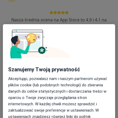
Nasza średnia ocena na App Store to 4.9 i 4.1 na
Bezpieczne płatności
Google Play Store
mgr Magdalena Świerczyńska
·
Więcej
Dietetyk
17 opinii
Adres
Online
Wielkowiejska 3, Buk
•
Mapa
Szanujemy Twoją prywatność
axisBalance
Akceptując, pozwalasz nam i naszym partnerom używać
Konsultacja dietetyczna (pierwsza wizyta)
200 zł
plików cookie (lub podobnych technologii) do zbierania
Specjalista nie oferuje umawiania online pod tym adresem.
danych do celów statystycznych i dostarczania treści w
oparciu o Twoje zwyczaje przeglądania stron
Poproś o wizytę
internetowych. W każdej chwili możesz sprawdzić i
zaktualizować swoje preferencje w ustawieniach. W
ustawieniach znajdziesz również linki do polityk