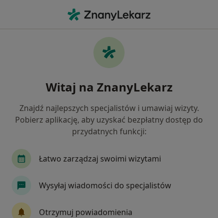
Me
Cukrzyca • Buk, wielkopolskie
Filtry
• 1
Mapa
Cukrzyca specjaliści w Buku
Witaj na ZnanyLekarz
Jak działają wyniki wyszukiwania
Znajdź najlepszych specjalistów i umawiaj wizyty.
Pobierz aplikację, aby uzyskać bezpłatny dostęp do
Jakiego specjalisty szukasz?
przydatnych funkcji:
Dietetyk
Internista
Lekarz rodzinny
Łatwo zarządzaj swoimi wizytami
Wysyłaj wiadomości do specjalistów
Otrzymuj powiadomienia