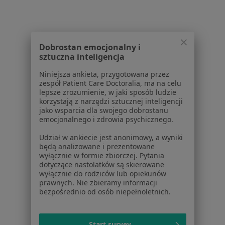
Pomoc
Aplikacje mobilne
Blog dla pacjentów
Dla profesjonalistów
Dobrostan emocjonalny i
sztuczna inteligencja
Cennik
Niniejsza ankieta, przygotowana przez
Dla lekarzy
zespół Patient Care Doctoralia, ma na celu
Dla placówek medycznych
lepsze zrozumienie, w jaki sposób ludzie
Noa Notes
korzystają z narzędzi sztucznej inteligencji
nowość
jako wsparcia dla swojego dobrostanu
Baza wiedzy
emocjonalnego i zdrowia psychicznego.
Centrum Pomocy dla Specjalisty
Udział w ankiecie jest anonimowy, a wyniki
Kontakt
będą analizowane i prezentowane
ZnanyLekarz - Strona główna
wyłącznie w formie zbiorczej. Pytania
dotyczące nastolatków są skierowane
ZnanyLekarz Sp. z o.o.
wyłącznie do rodziców lub opiekunów
ul. Kolejowa 5/7
prawnych. Nie zbieramy informacji
bezpośrednio od osób niepełnoletnich.
01-217 Warszawa, Polska
NIP: ⁠7010224868
Start survey