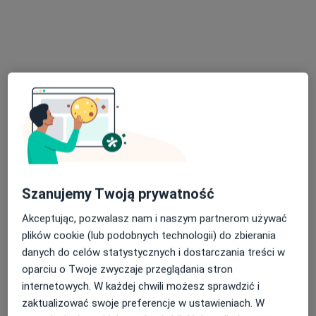
dr n. med. Robert Piotr Matyja
·
Więcej
Laryngolog
68 opinii
Rynek 8, Czeladź
•
Mapa
Specjalistyczna Praktyka Lekarska Laryngolog dr n. med. Robert Matyja
Konsultacja laryngologiczna
300 zł
Szanujemy Twoją prywatność
Specjalista nie oferuje umawiania online pod tym adresem.
Akceptując, pozwalasz nam i naszym partnerom używać
Poproś o wizytę
plików cookie (lub podobnych technologii) do zbierania
danych do celów statystycznych i dostarczania treści w
oparciu o Twoje zwyczaje przeglądania stron
internetowych. W każdej chwili możesz sprawdzić i
zaktualizować swoje preferencje w ustawieniach. W