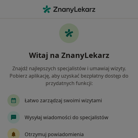
Me
Chrapanie • Sosnowiec, śląskie
Filtry
• 1
Ubezpieczenie
Map
Chrapanie specjaliści w Sosnowcu
Witaj na ZnanyLekarz
Jak działają wyniki wyszukiwania
Znajdź najlepszych specjalistów i umawiaj wizyty.
Pobierz aplikację, aby uzyskać bezpłatny dostęp do
Jakiego specjalisty szukasz?
przydatnych funkcji:
Laryngolog
Ortopeda
Chirurg
Intern
Łatwo zarządzaj swoimi wizytami
Wysyłaj wiadomości do specjalistów
Otrzymuj powiadomienia