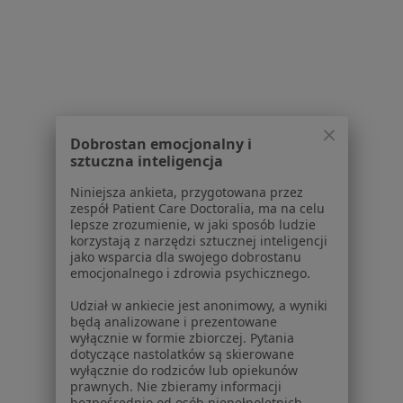
Poproś o wizytę
1
2
Powiązane wyszukiwania
Dobrostan emocjonalny i
sztuczna inteligencja
W pobliżu Sosnowca
Niniejsza ankieta, przygotowana przez
Chrapanie w Katowicach
zespół Patient Care Doctoralia, ma na celu
lepsze zrozumienie, w jaki sposób ludzie
Chrapanie w Gliwicach
korzystają z narzędzi sztucznej inteligencji
jako wsparcia dla swojego dobrostanu
Chrapanie w Tychach
emocjonalnego i zdrowia psychicznego.
Chrapanie w Chorzowie
Udział w ankiecie jest anonimowy, a wyniki
będą analizowane i prezentowane
Chrapanie w Dąbrowie Górniczej
wyłącznie w formie zbiorczej. Pytania
dotyczące nastolatków są skierowane
Więcej (13)
wyłącznie do rodziców lub opiekunów
Więcej w kategorii: W pobliżu Sosnowca
prawnych. Nie zbieramy informacji
bezpośrednio od osób niepełnoletnich.