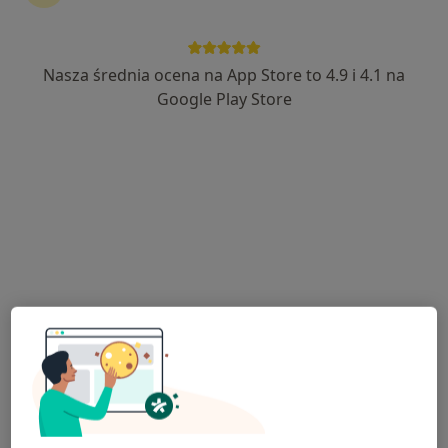
Nasza średnia ocena na App Store to 4.9 i 4.1 na
lek. Bartosz Macionczyk
Google Play Store
·
Więcej
Laryngolog
315 opinii
Cegielniana 14, Rybnik
•
Mapa
LiftMed
Konsultacja laryngologiczna
300 zł
Specjalista nie oferuje umawiania online pod tym adresem.
Poproś o wizytę