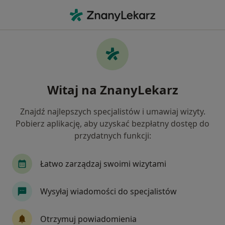
Me
Chrapanie • Rybnik, śląskie
Filtry
• 1
Ubezpieczenie
Map
Chrapanie specjaliści w Rybniku
Witaj na ZnanyLekarz
Jak działają wyniki wyszukiwania
Znajdź najlepszych specjalistów i umawiaj wizyty.
Pobierz aplikację, aby uzyskać bezpłatny dostęp do
Jakiego specjalisty szukasz?
przydatnych funkcji:
Laryngolog
Laryngolog dziecięcy
Anestez
Łatwo zarządzaj swoimi wizytami
Wysyłaj wiadomości do specjalistów
Otrzymuj powiadomienia