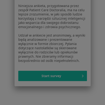
Placówki medyczne
Niniejsza ankieta, przygotowana przez
Pytania i odpowiedzi
zespół Patient Care Doctoralia, ma na celu
Usługi i zabiegi
lepsze zrozumienie, w jaki sposób ludzie
Choroby
korzystają z narzędzi sztucznej inteligencji
jako wsparcia dla swojego dobrostanu
Pomoc
emocjonalnego i zdrowia psychicznego.
Aplikacje mobilne
Blog dla pacjentów
Udział w ankiecie jest anonimowy, a wyniki
będą analizowane i prezentowane
Dla profesjonalistów
wyłącznie w formie zbiorczej. Pytania
dotyczące nastolatków są skierowane
Cennik
wyłącznie do rodziców lub opiekunów
prawnych. Nie zbieramy informacji
Dla lekarzy
bezpośrednio od osób niepełnoletnich.
Dla placówek medycznych
Noa Notes
nowość
Baza wiedzy
Start survey
Centrum Pomocy dla Specjalisty
Kontakt
ZnanyLekarz - Strona główna
ZnanyLekarz Sp. z o.o.