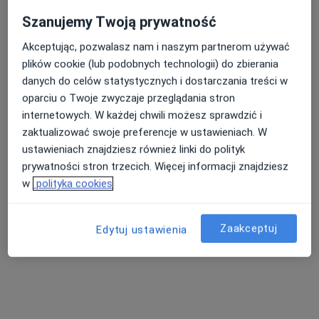
Szanujemy Twoją prywatność
Akceptując, pozwalasz nam i naszym partnerom używać
dr n. med. Marta Gamrot-Wrzoł
plików cookie (lub podobnych technologii) do zbierania
·
Laryngolog, W trakcie specjalizacji (Audiolog, foniatra)
danych do celów statystycznych i dostarczania treści w
Więcej
oparciu o Twoje zwyczaje przeglądania stron
52 opinie
internetowych. W każdej chwili możesz sprawdzić i
Patriotów 11, Rybnik
•
Mapa
zaktualizować swoje preferencje w ustawieniach. W
Specjalistyczne Centrum Medyczne
ustawieniach znajdziesz również linki do polityk
prywatności stron trzecich. Więcej informacji znajdziesz
Konsultacja laryngologiczna
250 zł
w
polityka cookies
Specjalista nie oferuje umawiania online pod tym adresem.
Poproś o wizytę
Zaakceptuj
Edytuj ustawienia