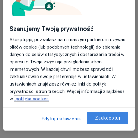
Szanujemy Twoją prywatność
Akceptując, pozwalasz nam i naszym partnerom używać
Leomed Centrum Medyczne
plików cookie (lub podobnych technologii) do zbierania
·
Więcej
Endokrynologia, Kardiologia, Ginekologia
danych do celów statystycznych i dostarczania treści w
657 opinii
oparciu o Twoje zwyczaje przeglądania stron
Słoneczników 23, Tarnowskie Góry
•
Mapa
internetowych. W każdej chwili możesz sprawdzić i
zaktualizować swoje preferencje w ustawieniach. W
Konsultacja ginekologiczna
150 zł
ustawieniach znajdziesz również linki do polityk
Pokaż więcej usług
prywatności stron trzecich. Więcej informacji znajdziesz
w
polityka cookies
dr n. med. Marta
lek. Tadeusz Nejman
dr n. med.
Bembnowska-Zelek
neurochirurg
Aleksandra Mostowy
Zaakceptuj
Edytuj ustawienia
laryngolog
diabetolog
Zobacz wszystkich 9 specjalistów