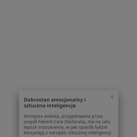
Regulamin
Polityka prywatności pacjentów
Polityka prywatności profesjonalistów
Polityka prywatności dla profesjonalistów, których
dane pozyskaliśmy samodzielnie
Polityka cookies
Jak działają wyniki wyszukiwania
Dostępność
O nas
Praca
Rekrutujemy!
Partnerzy
Centrum prasowe
Kontakt
Dobrostan emocjonalny i
sztuczna inteligencja
Dla pacjentów
Niniejsza ankieta, przygotowana przez
Lekarze
zespół Patient Care Doctoralia, ma na celu
lepsze zrozumienie, w jaki sposób ludzie
Placówki medyczne
korzystają z narzędzi sztucznej inteligencji
Pytania i odpowiedzi