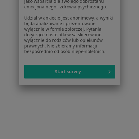
jako wsparcia dla swojego dobrostanu
Usługi i zabiegi
emocjonalnego i zdrowia psychicznego.
Choroby
Udział w ankiecie jest anonimowy, a wyniki
Pomoc
będą analizowane i prezentowane
Aplikacje mobilne
wyłącznie w formie zbiorczej. Pytania
dotyczące nastolatków są skierowane
Blog dla pacjentów
wyłącznie do rodziców lub opiekunów
prawnych. Nie zbieramy informacji
Dla profesjonalistów
bezpośrednio od osób niepełnoletnich.
Cennik
Dla lekarzy
Start survey
Dla placówek medycznych
Noa Notes
nowość
Baza wiedzy
Centrum Pomocy dla Specjalisty
Kontakt
ZnanyLekarz - Strona główna
ZnanyLekarz Sp. z o.o.
ul. Kolejowa 5/7