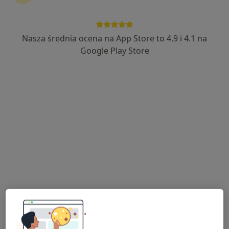
Nasza średnia ocena na App Store to 4.9 i 4.1 na
dr n. med. Marta Bembnowska-Zelek
Google Play Store
·
Więcej
Laryngolog, Laryngolog dziecięcy
438 opinii
Adres 1
Adres 2
Online
Słoneczników 23, Tarnowskie Góry
•
Mapa
Leomed Centrum Medyczne
Konsultacja laryngologiczna (pierwsza wizyta)
280 zł
Specjalista nie oferuje umawiania online pod tym adresem.
Poproś o wizytę