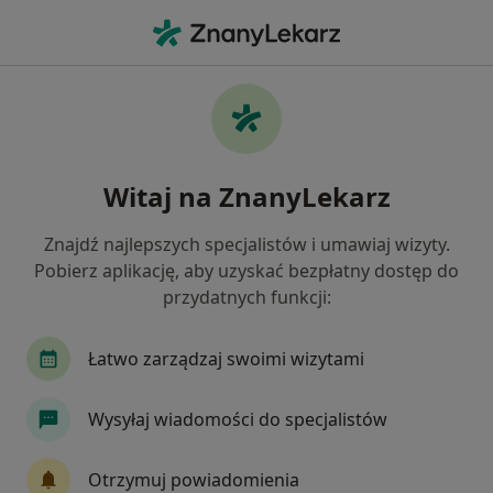
Me
Chrapanie • Tarnowskie Góry, śląskie
Filtry
• 1
Mapa
Chrapanie specjaliści w Tarnowskich Górach
Witaj na ZnanyLekarz
Jak działają wyniki wyszukiwania
Znajdź najlepszych specjalistów i umawiaj wizyty.
Pobierz aplikację, aby uzyskać bezpłatny dostęp do
Jakiego specjalisty szukasz?
przydatnych funkcji:
Laryngolog
Kardiolog
Ortopeda
Psyc
Łatwo zarządzaj swoimi wizytami
Wysyłaj wiadomości do specjalistów
Otrzymuj powiadomienia