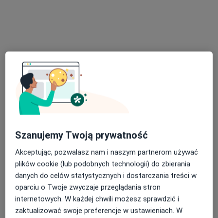
lek. Olga Karłowska-Bijak
·
Więcej
W trakcie specjalizacji (Laryngolog)
5 opinii
Generała Władysława Sikorskiego 1, Świętochłowice
•
Mapa
Severux Centrum Medyczne
Konsultacja laryngologiczna + fiberoskopia
300 zł
Szanujemy Twoją prywatność
Specjalista nie oferuje umawiania online pod tym adresem.
Akceptując, pozwalasz nam i naszym partnerom używać
plików cookie (lub podobnych technologii) do zbierania
Poproś o wizytę
danych do celów statystycznych i dostarczania treści w
oparciu o Twoje zwyczaje przeglądania stron
internetowych. W każdej chwili możesz sprawdzić i
zaktualizować swoje preferencje w ustawieniach. W