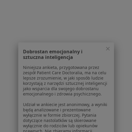
Pokaż profil
1
2
Powiązane wyszukiwania
Dobrostan emocjonalny i
W pobliżu Piekar Śląskich
sztuczna inteligencja
Chrapanie w Katowicach
Niniejsza ankieta, przygotowana przez
zespół Patient Care Doctoralia, ma na celu
Chrapanie w Gliwicach
lepsze zrozumienie, w jaki sposób ludzie
korzystają z narzędzi sztucznej inteligencji
Chrapanie w Tychach
jako wsparcia dla swojego dobrostanu
emocjonalnego i zdrowia psychicznego.
Chrapanie w Chorzowie
Udział w ankiecie jest anonimowy, a wyniki
Chrapanie w Dąbrowie Górniczej
będą analizowane i prezentowane
wyłącznie w formie zbiorczej. Pytania
Więcej (12)
dotyczące nastolatków są skierowane
Więcej w kategorii: W pobliżu Piekar Śląskich
wyłącznie do rodziców lub opiekunów
prawnych. Nie zbieramy informacji