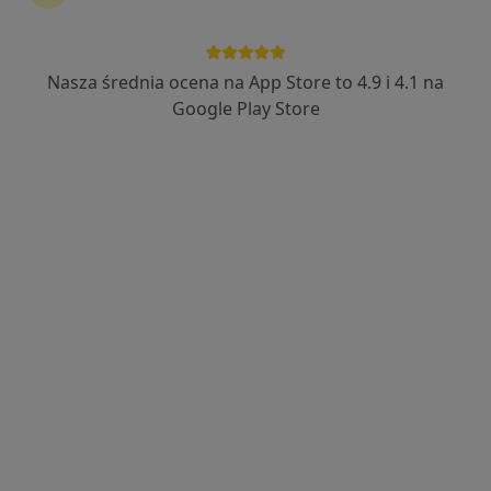
Nasza średnia ocena na App Store to 4.9 i 4.1 na
dr n. med. Robert Piotr Matyja
Google Play Store
·
Więcej
Laryngolog
68 opinii
Adres 1
Adres 2
Rynek 8, Czeladź
•
Mapa
Specjalistyczna Praktyka Lekarska Laryngolog dr n. med. Robert Matyja
Konsultacja laryngologiczna
300 zł
Specjalista nie oferuje umawiania online pod tym adresem.
Poproś o wizytę