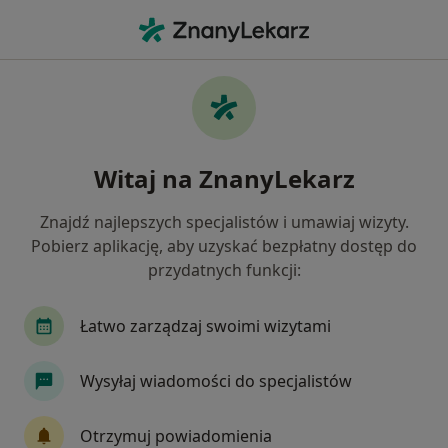
Me
Chrapanie • Piekary Śląskie, śląskie
Filtry
• 1
Ubezpieczenie
Map
Chrapanie specjaliści w Piekarach Śląskich
Witaj na ZnanyLekarz
Jak działają wyniki wyszukiwania
Znajdź najlepszych specjalistów i umawiaj wizyty.
Pobierz aplikację, aby uzyskać bezpłatny dostęp do
Jakiego specjalisty szukasz?
przydatnych funkcji:
Laryngolog
Laryngolog dziecięcy
Ginekol
Łatwo zarządzaj swoimi wizytami
Wysyłaj wiadomości do specjalistów
Otrzymuj powiadomienia